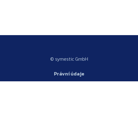
© symestic GmbH
Právní údaje
Platforma
Ochrana osobních údajů
Obchodní podmínky
Platforma
Čeština
Výrobní KPI