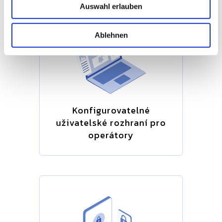
Auswahl erlauben
a
h
l
Ablehnen
Konfigurovatelné
uživatelské rozhraní pro
operátory