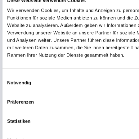
Werbung und Analysen weiter. Unsere Partner führen diese 
Von Datenpunkten zu
möglicherweise mit weiteren Daten zusammen, die Sie ihnen 
haben oder die sie im Rahmen Ihrer Nutzung der Dienste g
Produktionskontext.
haben.
Vier Cockpits aus der Praxis — tippen Sie ein
E
Dashboard an, um es in den Mittelpunkt zu holen.
Notwendig
i
n
w
Präferenzen
i
l
l
Statistiken
i
g
Marketing
u
n
g
Detai
s
a