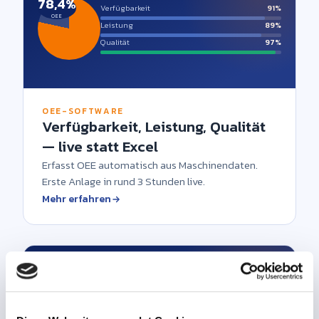
78,4%
Verfügbarkeit
91%
OEE
Leistung
89%
Qualität
97%
OEE-SOFTWARE
Verfügbarkeit, Leistung, Qualität
— live statt Excel
Erfasst OEE automatisch aus Maschinendaten.
Erste Anlage in rund 3 Stunden live.
Mehr erfahren
CNC-Fräse · Bj. 2021
läuft
Stanzpresse · Bj. 1995
rüstet