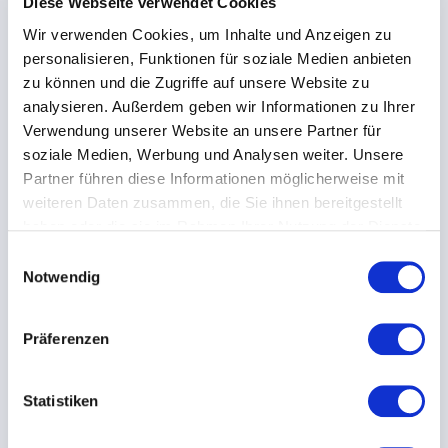
Diese Webseite verwendet Cookies
LIVE · OPC UA / IOT-BOX
Wir verwenden Cookies, um Inhalte und Anzeigen zu
personalisieren, Funktionen für soziale Medien anbieten
zu können und die Zugriffe auf unsere Website zu
MASCHINENDATENERFASSUNG (MDE)
analysieren. Außerdem geben wir Informationen zu Ihrer
Jede Maschine angebunden —
Verwendung unserer Website an unsere Partner für
auch die alte
soziale Medien, Werbung und Analysen weiter. Unsere
Maschinendaten automatisch in Echtzeit, per IoT-
Partner führen diese Informationen möglicherweise mit
Box, ohne Eingriff in die SPS.
weiteren Daten zusammen, die Sie ihnen bereitgestellt
Mehr erfahren
haben oder die sie im Rahmen Ihrer Nutzung der Dienste
gesammelt haben.
E
Notwendig
i
n
w
87%
Präferenzen
Stückzahl
Liefertreue
i
1.284
98%
l
Andon · Linie 3 — Störung Greifer
l
Statistiken
i