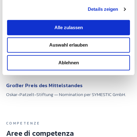
g
Consulente
· SAS
Details zeigen
s
Consulenza in ambito industriale presso la sede di
a
Heidelberg.
u
Alle zulassen
s
w
Auswahl erlauben
a
RICONOSCIMENTO
h
Premio
l
Ablehnen
Großer Preis des Mittelstandes
Oskar-Patzelt-Stiftung — Nomination per SYMESTIC GmbH.
COMPETENZE
Aree di competenza