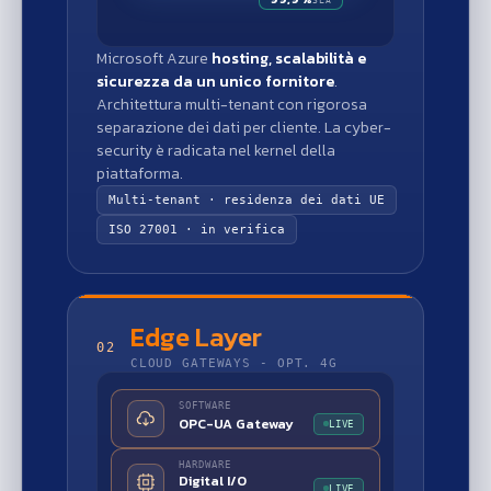
SLA
Microsoft Azure
hosting, scalabilità e
sicurezza da un unico fornitore
.
Architettura multi-tenant con rigorosa
separazione dei dati per cliente. La cyber-
security è radicata nel kernel della
piattaforma.
Multi-tenant · residenza dei dati UE
ISO 27001 · in verifica
Edge Layer
02
CLOUD GATEWAYS - OPT. 4G
SOFTWARE
OPC-UA Gateway
LIVE
HARDWARE
Digital I/O
LIVE