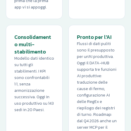
prima che la prima
app vi si appoggi.
Consolidament
Pronto per l'AI
o multi-
Flussi di dati puliti
sono il presupposto
stabilimento
per un'AI produttiva.
Modello dati identico
Oggi il DATA‑HUB
su tutti gli
supporta tre funzioni
stabilimenti. I KPI
AI produttive:
sono confrontabili
traduzione delle
1:1, senza
cause di fermo,
armonizzazione
configurazione AI
successiva. Oggi in
delle RegEx e
uso produttivo su 143
riepilogo dei registri
sedi in 20 Paesi.
di turno. Roadmap:
dal Q4 2026 anche un
server MCP per il