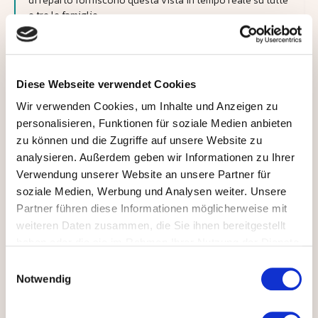
di reparto forniscono questa vista in tempo reale su tutte
e tre le famiglie.
Scopri di più nella Sezione 4: Comprendere →
Diese Webseite verwendet Cookies
FAMIGLIA 01
Prestazioni
Wir verwenden Cookies, um Inhalte und Anzeigen zu
(Performance)
personalisieren, Funktionen für soziale Medien anbieten
Vedere ciò che gira — tra turni, linee e stabilimenti.
zu können und die Zugriffe auf unsere Website zu
RUOLI TIPICI
analysieren. Außerdem geben wir Informationen zu Ihrer
Decisori strategici · Direttori di stabilimento · COO · CEO
Verwendung unserer Website an unsere Partner für
Misurare l'efficienza, localizzare le perdite, quantificare i
soziale Medien, Werbung und Analysen weiter. Unsere
miglioramenti: la vista dall'alto, tra turni, linee e
Partner führen diese Informationen möglicherweise mit
stabilimenti.
weiteren Daten zusammen, die Sie ihnen bereitgestellt
haben oder die sie im Rahmen Ihrer Nutzung der Dienste
gesammelt haben.
E
APP IN QUESTA FAMIGLIA
Notwendig
i
Monitoraggio OEE
n
Produttività ed efficienza
w