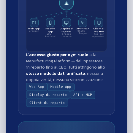
Web App
Mobile
Display di
API + MCP
Client di
App
reparto
reparto
Browser
OAuth ·
Scopes
iOS ·
Grande
App per
Android
formato
operatori
L'accesso giusto per ogni ruolo
alla
Manufacturing Platform — dall'operatore
in reparto fino al CEO. Tutti attingono allo
stesso modello dati unificato
: nessuna
doppia verità, nessuna sincronizzazione.
Web App
Mobile App
Display di reparto
API + MCP
Client di reparto