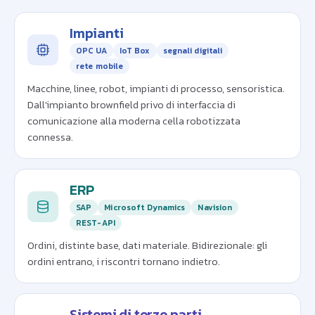
Impianti
OPC UA
IoT Box
segnali digitali
rete mobile
Macchine, linee, robot, impianti di processo, sensoristica.
Dall'impianto brownfield privo di interfaccia di
comunicazione alla moderna cella robotizzata
connessa.
ERP
SAP
Microsoft Dynamics
Navision
REST-API
Ordini, distinte base, dati materiale. Bidirezionale: gli
ordini entrano, i riscontri tornano indietro.
Sistemi di terze parti