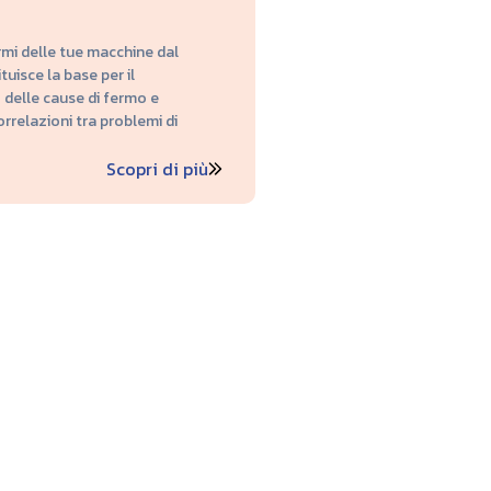
rmi delle tue macchine dal
uisce la base per il
delle cause di fermo e
orrelazioni tra problemi di
Scopri di più