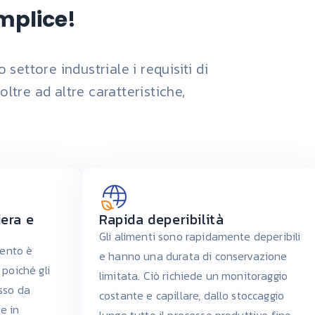
emplice!
ettore industriale i requisiti di
ltre ad altre caratteristiche,
iera e
Rapida deperibilità
Gli alimenti sono rapidamente deperibili
mento è
e hanno una durata di conservazione
poiché gli
limitata. Ciò richiede un monitoraggio
sso da
costante e capillare, dallo stoccaggio
e in
lungo tutto il processo produttivo fino