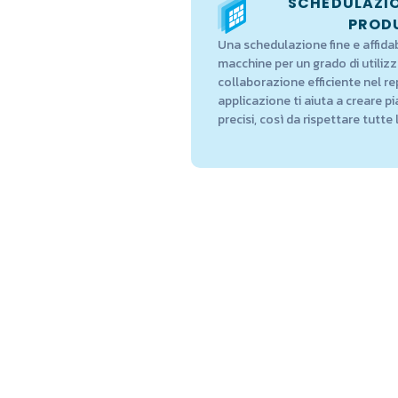
SCHEDULAZIO
PROD
Una schedulazione fine e affidabi
macchine per un grado di utilizz
collaborazione efficiente nel r
applicazione ti aiuta a creare pi
precisi, così da rispettare tutt