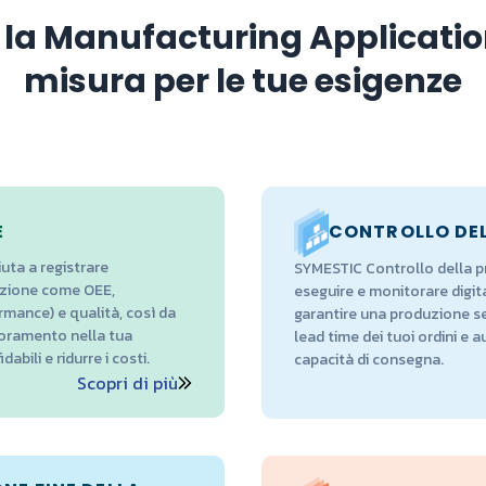
la Manufacturing Application
misura per le tue esigenze
E
CONTROLLO DE
uta a registrare
SYMESTIC Controllo della pr
uzione come OEE,
eseguire e monitorare digita
ormance) e qualità, così da
garantire una produzione sen
lioramento nella tua
lead time dei tuoi ordini e a
abili e ridurre i costi.
capacità di consegna.
Scopri di più