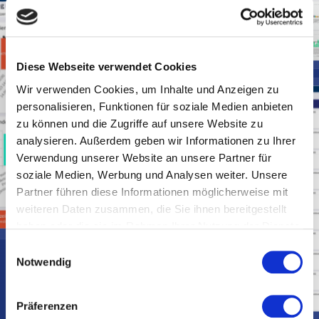
Diese Webseite verwendet Cookies
Wir verwenden Cookies, um Inhalte und Anzeigen zu
personalisieren, Funktionen für soziale Medien anbieten
zu können und die Zugriffe auf unsere Website zu
analysieren. Außerdem geben wir Informationen zu Ihrer
Verwendung unserer Website an unsere Partner für
soziale Medien, Werbung und Analysen weiter. Unsere
Partner führen diese Informationen möglicherweise mit
weiteren Daten zusammen, die Sie ihnen bereitgestellt
haben oder die sie im Rahmen Ihrer Nutzung der Dienste
gesammelt haben.
E
Notwendig
i
n
w
Präferenzen
i