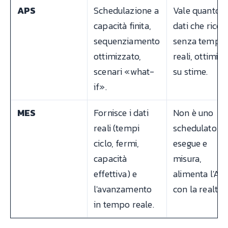
APS
Schedulazione a
Vale quanto i
capacità finita,
dati che riceve
sequenziamento
senza tempi
ottimizzato,
reali, ottimiz
scenari «what-
su stime.
if».
MES
Fornisce i dati
Non è uno
reali (tempi
schedulatore:
ciclo, fermi,
esegue e
capacità
misura,
effettiva) e
alimenta l'AP
l'avanzamento
con la realtà.
in tempo reale.