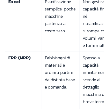
Excel
Pianificazione
Non gestisce
semplice, poche
capacità finit
macchine,
né
partenza a
ripianificazio
costo zero.
si rompe con
volumi, varian
e turni multipl
ERP (MRP)
Fabbisogni di
Spesso a
materiali e
capacità
ordini a partire
infinita; non
da distinta base
scende al
e domanda.
dettaglio
macchina del
breve termine