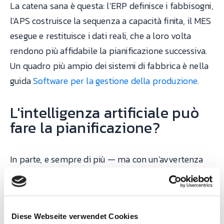
La catena sana è questa: l'ERP definisce i fabbisogni,
l'APS costruisce la sequenza a capacità finita, il MES
esegue e restituisce i dati reali, che a loro volta
rendono più affidabile la pianificazione successiva.
Un quadro più ampio dei sistemi di fabbrica è nella
guida
Software per la gestione della produzione
.
L'intelligenza artificiale può
fare la pianificazione?
In parte, e sempre di più — ma con un'avvertenza
onesta. Gli algoritmi sono molto efficaci nel
risolvere problemi di sequenziamento complessi
(molte macchine, molti vincoli) e nel proporre
Diese Webseite verwendet Cookies
scenari di ripianificazione in pochi secondi quando