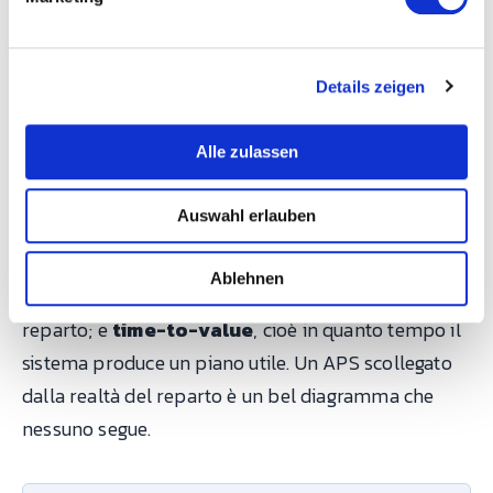
u
realtà strumenti generalisti di project management,
n
g
non pensati per la fabbrica. Per la produzione
Details zeigen
s
manifatturiera contano altre cose. In ordine:
a
capacità finita
reale (non solo un calendario di
u
Alle zulassen
Gantt);
qualità dei dati in ingresso
, cioè la
s
w
capacità di collegarsi al MES e ai dati di macchina
Auswahl erlauben
a
invece di affidarsi a tempi inseriti a mano;
velocità
h
di ripianificazione
, perché in fabbrica i piani
l
Ablehnen
cambiano ogni giorno;
integrazione
con ERP e
reparto; e
time-to-value
, cioè in quanto tempo il
sistema produce un piano utile. Un APS scollegato
dalla realtà del reparto è un bel diagramma che
nessuno segue.