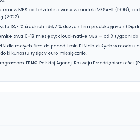
95.
ystemów MES został zdefiniowany w modelu MESA-11 (1996), za
g (2022).
sta 18,7 % średnich i 36,7 % dużych firm produkcyjnych (Digi 
mise trwa 6–18 miesięcy; cloud-native MES — od 3 tygodni do 
 PLN dla małych firm do ponad 1 mln PLN dla dużych w modelu
o kilkunastu tysięcy euro miesięcznie.
e programem
FENG
Polskiej Agencji Rozwoju Przedsiębiorczości 