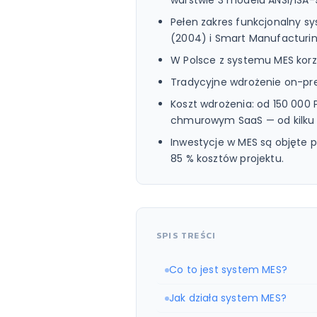
warstwie 3 modelu ANSI/ISA-
Pełen zakres funkcjonalny s
(2004) i Smart Manufacturin
W Polsce z systemu MES korzy
Tradycyjne wdrożenie on-pre
Koszt wdrożenia: od 150 000
chmurowym SaaS — od kilku d
Inwestycje w MES są objęt
85 % kosztów projektu.
SPIS TREŚCI
Co to jest system MES?
Jak działa system MES?