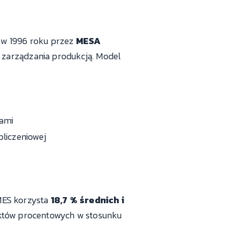
 w 1996 roku przez
MESA
 zarządzania produkcją. Model
tami
bliczeniowej
MES korzysta
18,7 % średnich i
któw procentowych w stosunku