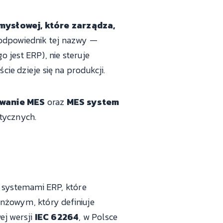
mysłowej, które zarządza,
odpowiednik tej nazwy —
o jest ERP), nie steruje
cie dzieje się na produkcji.
wanie MES
oraz
MES system
tycznych.
 systemami ERP, które
nżowym, który definiuje
j wersji
IEC 62264
, w Polsce