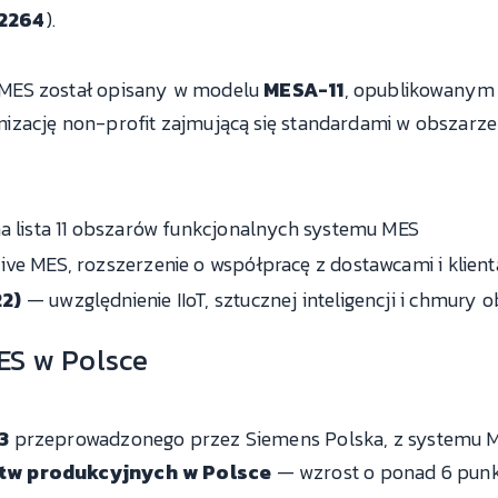
2264
).
MES został opisany w modelu
MESA-11
, opublikowanym
izację non-profit zajmującą się standardami w obszarze
a lista 11 obszarów funkcjonalnych systemu MES
ve MES, rozszerzenie o współpracę z dostawcami i klien
22)
— uwzględnienie IIoT, sztucznej inteligencji i chmury o
S w Polsce
3
przeprowadzonego przez Siemens Polska, z systemu 
stw produkcyjnych w Polsce
— wzrost o ponad 6 pun