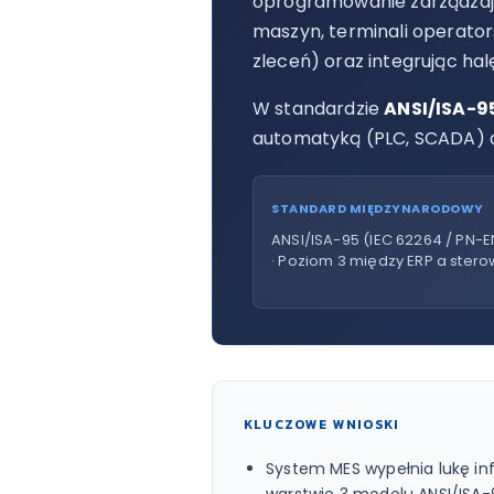
oprogramowanie zarządzają
maszyn, terminali operator
zleceń) oraz integrując ha
W standardzie
ANSI/ISA-95
automatyką (PLC, SCADA) a
STANDARD MIĘDZYNARODOWY
ANSI/ISA-95 (IEC 62264 / PN-
· Poziom 3 między ERP a ster
KLUCZOWE WNIOSKI
System MES wypełnia lukę i