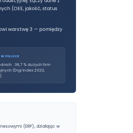
odukcyjnej. Łączy dane z
ych (OEE, jakość, status
owi warstwę 3 — pomiędzy
 W POLSCE
ednich · 36,7 % dużych firm
jnych (Digi Index 2023,
)
nesowymi (ERP), działając w