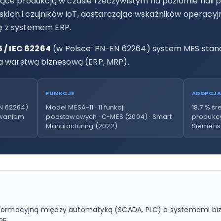
ce produkcją w czasie rzeczywistym na poziomie hali pr
skich i czujników IoT, dostarczając wskaźników operacyjn
lę z systemem ERP.
 / IEC 62264
(w Polsce: PN-EN 62264) system MES stan
 warstwą biznesową (ERP, MRP).
FUNKCJE
ADOPCJA
EN 62264)
Model MESA-11 · 11 funkcji
18,7 % śr
owaniem
podstawowych · C-MES (2004) · Smart
produkcy
Manufacturing (2022)
Siemens
nformacyjną między automatyką (SCADA, PLC) a systemami biz