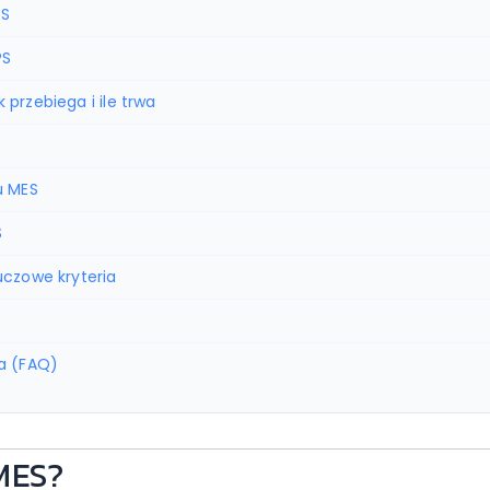
ES
PS
przebiega i ile trwa
u MES
S
uczowe kryteria
a (FAQ)
 MES?