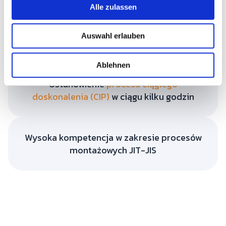
u
Produkcja bez defektów
Alle zulassen
s
Zapewnienie produkcji bez defektów poprzez kontrolę
w
procesów zapewnienia jakości i ponownego
Auswahl erlauben
a
przetwarzania
h
l
Ablehnen
Ustanowienie
procesu ciągłego
doskonalenia (CIP)
w ciągu kilku godzin
Wysoka kompetencja w zakresie procesów
montażowych JIT-JIS