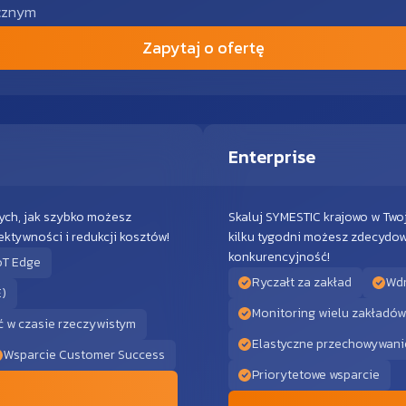
ocznym
Zapytaj o ofertę
Enterprise
ych, jak szybko możesz
Skaluj SYMESTIC krajowo w Twoj
ktywności i redukcji kosztów!
kilku tygodni możesz zdecydow
konkurencyjność!
oT Edge
Ryczałt za zakład
Wdr
E)
Monitoring wielu zakładów
ć w czasie rzeczywistym
Elastyczne przechowywani
Wsparcie Customer Success
Priorytetowe wsparcie