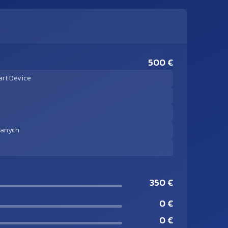
500 €
art Device
danych
350 €
0 €
0 €