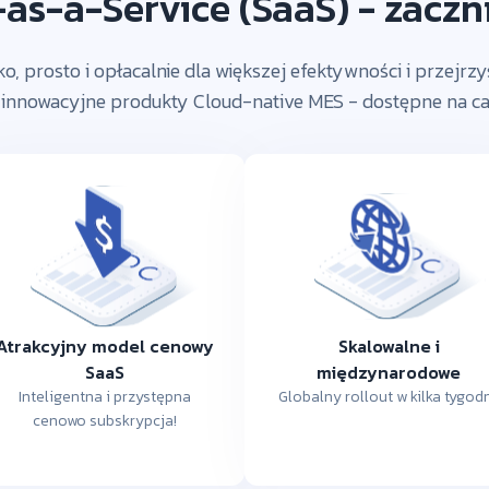
as-a-Service (SaaS) - zacznij
o, prosto i opłacalnie dla większej efektywności i przejrzys
 innowacyjne produkty Cloud-native MES - dostępne na ca
Atrakcyjny model cenowy
Skalowalne i
SaaS
międzynarodowe
Inteligentna i przystępna
Globalny rollout w kilka tygodn
cenowo subskrypcja!