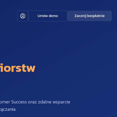
iorstw
omer Success oraz zdalne wsparcie
ączania.