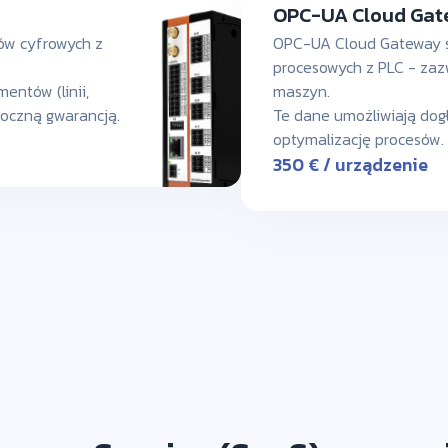
OPC-UA Cloud Gat
łów cyfrowych z
OPC-UA Cloud Gateway sł
procesowych z PLC - zazw
ntów (linii,
maszyn.
roczną gwarancją.
Te dane umożliwiają dogł
optymalizację procesów.
350 € / urządzenie