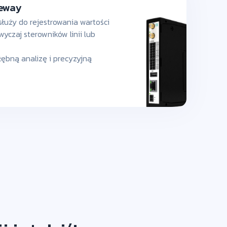
eway
uży do rejestrowania wartości
yczaj sterowników linii lub
ębną analizę i precyzyjną