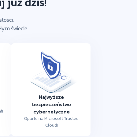
 już dziś!
tości.
łym świecie.
Najwyższe
bezpieczeństwo
i!
cybernetyczne
Oparte na Microsoft Trusted
Cloud!