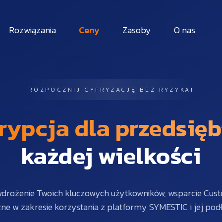
Rozwiązania
Ceny
Zasoby
O nas
ROZPOCZNIJ CYFRYZACJĘ BEZ RYZYKA!
rypcja dla przedsięb
każdej wielkości
drożenie Twoich kluczowych użytkowników, wsparcie Cust
zne w zakresie korzystania z platformy SYMESTIC i jej podł