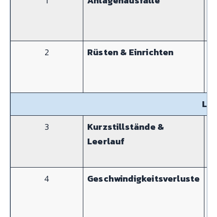
1
Anlagenausfälle
E
Fa
B
2
Rüsten & Einrichten
Se
A
Lei
3
Kurzstillstände &
Id
Leerlauf
S
4
Geschwindigkeitsverluste
R