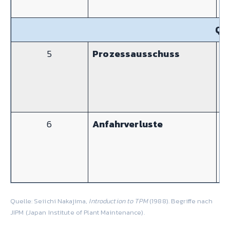
Qua
5
Prozessausschuss
Pr
6
Anfahrverluste
Re
St
Quelle: Seiichi Nakajima,
Introduction to TPM
(1988). Begriffe nach
JIPM (Japan Institute of Plant Maintenance).