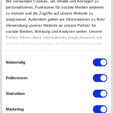
Wir verwenden Cookies, um Inhalte und Anzeigen zu
Produktionsfähigkeit auch bei IT und Netzwerkausfällen
personalisieren, Funktionen für soziale Medien anbieten
sichergestellt.
zu können und die Zugriffe auf unsere Website zu
analysieren. Außerdem geben wir Informationen zu Ihrer
Verwendung unserer Website an unsere Partner für
ÜBER 20 JAHRE ERFAHRUNG
soziale Medien, Werbung und Analysen weiter. Unsere
Partner führen diese Informationen möglicherweise mit
in globalen Automotive-Projekten
weiteren Daten zusammen, die Sie ihnen bereitgestellt
haben oder die sie im Rahmen Ihrer Nutzung der Dienste
gesammelt haben.
E
Notwendig
i
n
w
Präferenzen
i
l
l
Statistiken
i
g
Marketing
Null-Fehler-Produktion
u