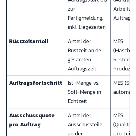
zur
Arbeitsga
Fertigmeldung,
Auftrags
inkl. Liegezeiten
Rüstzeitanteil
Anteil der
MES
Rüstzeit an der
(Maschine
gesamten
Rüsten vs
Auftragszeit
Produzie
Auftragsfortschritt
Ist-Menge vs.
MES (Stüc
Soll-Menge in
automati
Echtzeit
Ausschussquote
Anteil der
MES
pro Auftrag
Ausschussteile
(Qualität
an der
pro Teil 