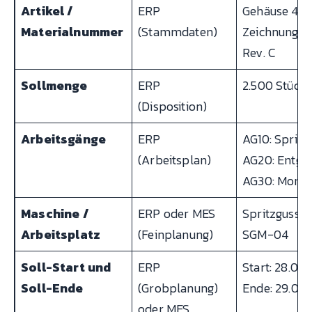
Artikel /
ERP
Gehäuse 471
Materialnummer
(Stammdaten)
Zeichnungss
Rev. C
Sollmenge
ERP
2.500 Stück
(Disposition)
Arbeitsgänge
ERP
AG10: Spritz
(Arbeitsplan)
AG20: Entgra
AG30: Mont
Maschine /
ERP oder MES
Spritzgussm
Arbeitsplatz
(Feinplanung)
SGM-04
Soll-Start und
ERP
Start: 28.03.
Soll-Ende
(Grobplanung)
Ende: 29.03.
oder MES