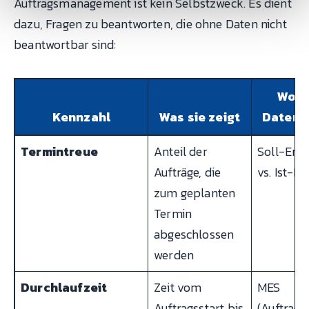
Auftragsmanagement ist kein Selbstzweck. Es dient
dazu, Fragen zu beantworten, die ohne Daten nicht
beantwortbar sind:
Wohe
Kennzahl
Was sie zeigt
Daten 
Termintreue
Anteil der
Soll-End
Aufträge, die
vs. Ist-E
zum geplanten
Termin
abgeschlossen
werden
Durchlaufzeit
Zeit vom
MES
Auftragsstart bis
(Auftragss