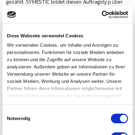
gezählt. SYMESTIC bildet diesen Auftragstyp über
das Modul
Fertigungssteuerung
ab.
JIT/JIS-Auftrag (Just in Time / Just in
Diese Webseite verwendet Cookies
Sequence).
In der Automobilindustrie wird nicht
Wir verwenden Cookies, um Inhalte und Anzeigen zu
auf Lager produziert, sondern in der vom OEM
personalisieren, Funktionen für soziale Medien anbieten
vorgegebenen Reihenfolge. Jedes Teil hat eine
zu können und die Zugriffe auf unsere Website zu
Sequenznummer und muss exakt in dieser
analysieren. Außerdem geben wir Informationen zu Ihrer
Reihenfolge gefertigt und ausgeliefert werden. Das
Verwendung unserer Website an unsere Partner für
soziale Medien, Werbung und Analysen weiter. Unsere
erfordert eine EDI-Anbindung an den OEM,
Partner führen diese Informationen möglicherweise mit
Echtzeit-Sequenzkontrolle und sofortige
weiteren Daten zusammen, die Sie ihnen bereitgestellt
Fehlererkennung. SYMESTIC hat hierfür eine eigene
haben oder die sie im Rahmen Ihrer Nutzung der Dienste
JIT/JIS-Auftragssteuerung mit EDI-Schnittstellen
gesammelt haben.
E
Notwendig
(DELJIT, VDA4916, SPAB und andere), die bei
i
n
Kunden wie Yanfeng und Faurecia im Einsatz ist.
w