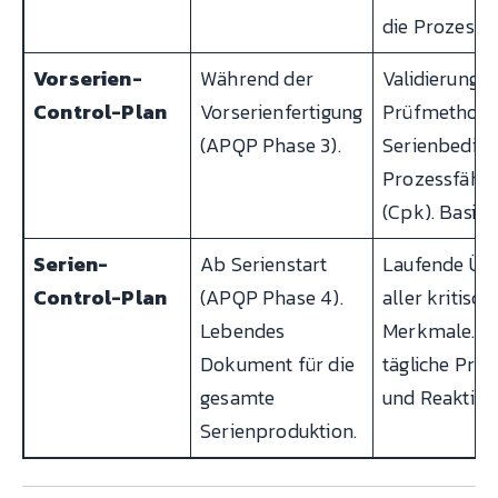
die Prozess
Vorserien-
Während der
Validierung d
Control-Plan
Vorserienfertigung
Prüfmethode
(APQP Phase 3).
Serienbeding
Prozessfähig
(Cpk). Basis 
Serien-
Ab Serienstart
Laufende Üb
Control-Plan
(APQP Phase 4).
aller kritisch
Lebendes
Merkmale. Gr
Dokument für die
tägliche Prü
gesamte
und Reaktion
Serienproduktion.