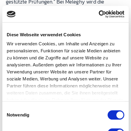
gestützte Prüfungen." Bei Meleghy wird die
bidirektionale Anbindung an CASQ-it (Böhme und
Weihs) genutzt, um Stichproben automatisch aus
dem MES zu triggern, genau wie im Control Plan
Diese Webseite verwendet Cookies
definiert.
Wir verwenden Cookies, um Inhalte und Anzeigen zu
personalisieren, Funktionen für soziale Medien anbieten
Maschinenalarme:
Bei Neoperl werden SPS-
zu können und die Zugriffe auf unsere Website zu
Alarme mit Stillständen und Qualitätsdefekten
analysieren. Außerdem geben wir Informationen zu Ihrer
korreliert. 15 % weniger Ausschuss durch
Verwendung unserer Website an unsere Partner für
soziale Medien, Werbung und Analysen weiter. Unsere
Qualitätsdaten-Auswertung. Das entspricht der
Partner führen diese Informationen möglicherweise mit
"Reaktionsplan"-Logik des Control Plans: Wenn ein
weiteren Daten zusammen, die Sie ihnen bereitgestellt
Alarm auftritt, der mit Qualitätsabweichungen
haben oder die sie im Rahmen Ihrer Nutzung der Dienste
korreliert, wird sofort reagiert.
gesammelt haben.
E
Notwendig
i
n
Kundenbeispiele: Control-
w