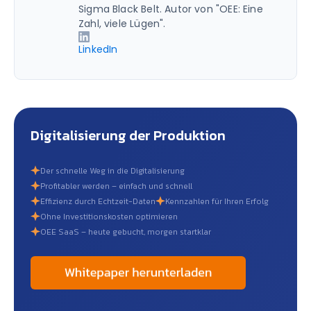
Sigma Black Belt. Autor von "OEE: Eine
Zahl, viele Lügen".
LinkedIn
Digitalisierung der Produktion
Der schnelle Weg in die Digitalisierung
Profitabler werden – einfach und schnell
Effizienz durch Echtzeit-Daten
Kennzahlen für Ihren Erfolg
Ohne Investitionskosten optimieren
OEE SaaS – heute gebucht, morgen startklar