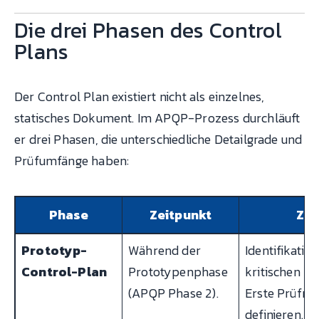
Die drei Phasen des Control
Plans
Der Control Plan existiert nicht als einzelnes,
statisches Dokument. Im APQP-Prozess durchläuft
er drei Phasen, die unterschiedliche Detailgrade und
Prüfumfänge haben:
Phase
Zeitpunkt
Zw
Prototyp-
Während der
Identifikatio
Control-Plan
Prototypenphase
kritischen M
(APQP Phase 2).
Erste Prüfm
definieren. G