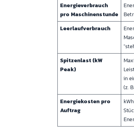
Energieverbrauch
Ener
pro Maschinenstunde
Betr
Leerlaufverbrauch
Ener
Masc
"ste
Spitzenlast (kW
Max
Peak)
Lei
in e
(z. B
Energiekosten pro
kWh 
Auftrag
Stüc
Ener