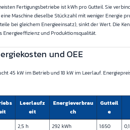
meisten Fertigungsbetriebe ist kWh pro Gutteil. Sie verbin
ine Maschine dieselbe Stückzahl mit weniger Energie pr
eile bei gleichem Energieeinsatz), sinkt der Wert. Die Ken
s Energieeffizienz und Produktionsqualität.
nergiekosten und OEE
cht 45 kW im Betrieb und 18 kW im Leerlauf. Energiepreis
riebs
Leerlaufz
Energieverbrau
Gutteil
eit
eit
ch
e
2,5 h
292 kWh
1.650
0,