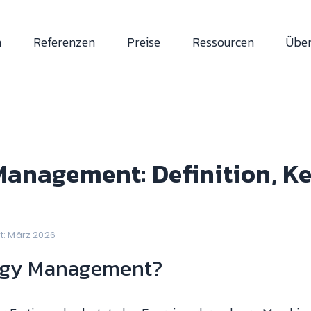
n
Referenzen
Preise
Ressourcen
Über
Management: Definition, K
rt: März 2026
ergy Management?