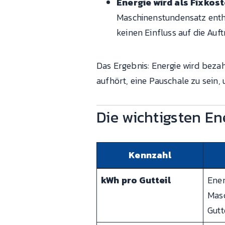
Energie wird als Fixkos
Maschinenstundensatz enthäl
keinen Einfluss auf die Auft
Das Ergebnis: Energie wird beza
aufhört, eine Pauschale zu sein,
Die wichtigsten En
Kennzahl
kWh pro Gutteil
Ener
Masc
Gutt