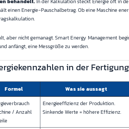
ten behandelt.
In der Kalkulation steckt Energie oft in 
t einen Energie-Pauschalbetrag. Ob eine Maschine energie
ragskalkulation.
hlt, aber nicht gemanagt. Smart Energy Management begi
 und anfängt, eine Messgröße zu werden.
ergiekennzahlen in der Fertigung
Formel
Was sie aussagt
gieverbrauch
Energieeffizienz der Produktion.
hine / Anzahl
Sinkende Werte = höhere Effizienz.
eile