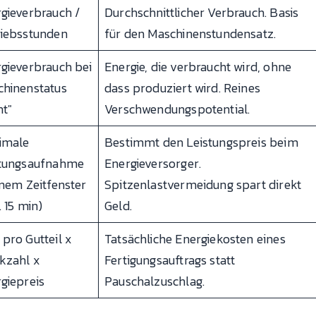
gieverbrauch /
Durchschnittlicher Verbrauch. Basis
iebsstunden
für den Maschinenstundensatz.
gieverbrauch bei
Energie, die verbraucht wird, ohne
hinenstatus
dass produziert wird. Reines
ht"
Verschwendungspotential.
imale
Bestimmt den Leistungspreis beim
stungsaufnahme
Energieversorger.
inem Zeitfenster
Spitzenlastvermeidung spart direkt
. 15 min)
Geld.
pro Gutteil x
Tatsächliche Energiekosten eines
kzahl x
Fertigungsauftrags statt
giepreis
Pauschalzuschlag.