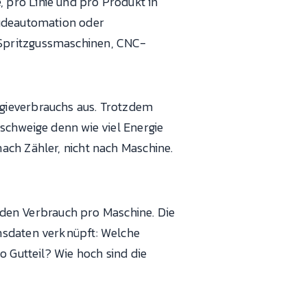
 pro Linie und pro Produkt in
äudeautomation oder
 Spritzgussmaschinen, CNC-
gieverbrauchs aus. Trotzdem
schweige denn wie viel Energie
ach Zähler, nicht nach Maschine.
en Verbrauch pro Maschine. Die
nsdaten verknüpft: Welche
o Gutteil? Wie hoch sind die