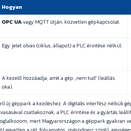
Hogyan
OPC UA
vagy MQTT útján, közvetlen gépkapcsolat.
Egy jelet olvas (ciklus, állapot) a PLC érintése nélkül.
A kezelő hozzáadja, amit a gép „nem tud" (leállás
oka).
l új géppark a kezdéshez. A digitális interfész nélküli g
olvasásával csatlakoznak, a PLC érintése és a gyártás leáll
foglalkozom, mert Magyarországon a géppark gyakran veg
l egyetlen a cél: folyamatos, másodperc szintű, egysége