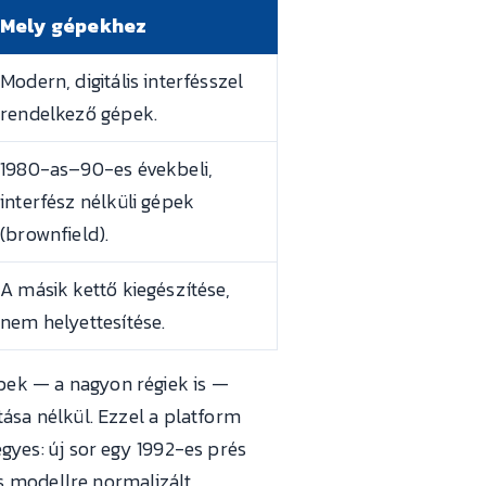
Mely gépekhez
Modern, digitális interfésszel
rendelkező gépek.
1980-as–90-es évekbeli,
interfész nélküli gépek
(brownfield).
A másik kettő kiegészítése,
nem helyettesítése.
épek — a nagyon régiek is —
ítása nélkül. Ezzel a platform
yes: új sor egy 1992-es prés
s modellre normalizált