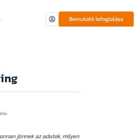
k
ring
atás
onnan jönnek az adatok, milyen