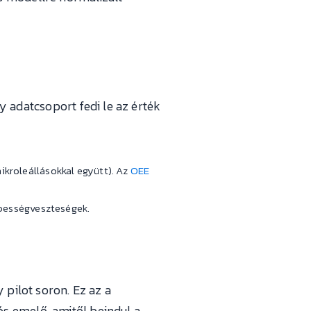
adatcsoport fedi le az érték
ikroleállásokkal együtt). Az
OEE
sebességveszteségek.
 pilot soron. Ez az a
s emelő, amitől beindul a