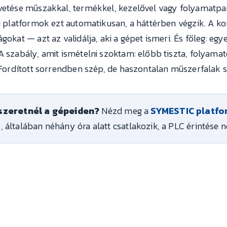
evetése műszakkal, termékkel, kezelővel vagy folyamatpa
pú platformok ezt automatikusan, a háttérben végzik. A kor
gokat — azt az validálja, aki a gépet ismeri. És főleg: eg
A szabály, amit ismételni szoktam: előbb tiszta, folyama
. Fordított sorrendben szép, de haszontalan műszerfalak 
 szeretnél a gépeiden?
Nézd meg a
SYMESTIC platfo
s, általában néhány óra alatt csatlakozik, a PLC érintése n