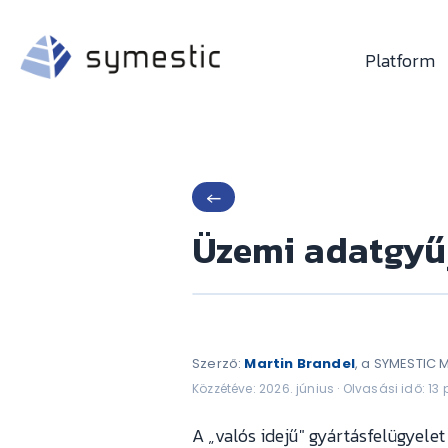
Platform
←
Üzemi adatgyűj
Szerző:
Martin Brandel
, a SYMESTIC 
Közzétéve: 2026. június · Olvasási idő: 13 
A „valós idejű" gyártásfelügyele