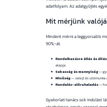
adatfolyam. Az adatgyűjtés egy
Mit mérjünk valój
Mindent mérni a leggyorsabb mó
90%-át.
Rendelkezésre állás és állá
alapja.
Sebesség és mennyiség
— gyá
Minőség
— selejt és utómunka a
Rendelés-előrehaladás
— hol
Gyakorlati tanács sok indulást l
részhalmaz, amely azonnal megad