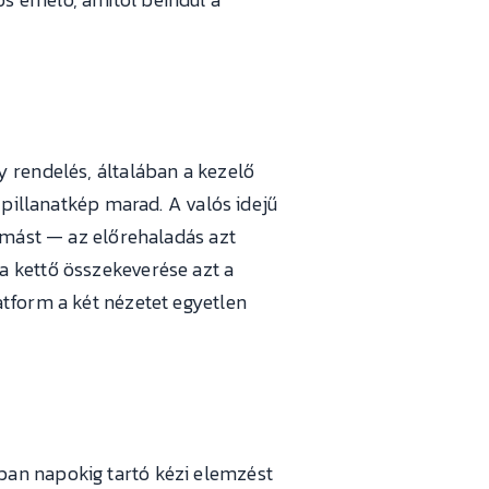
y rendelés, általában a kezelő
pillanatkép marad. A valós idejű
ymást — az előrehaladás azt
a kettő összekeverése azt a
atform a két nézetet egyetlen
ban napokig tartó kézi elemzést