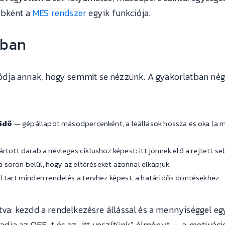
ébként a
MES rendszer
egyik funkciója.
ában
dja annak, hogy semmit se nézzünk. A gyakorlatban négy 
sidő
— gépállapot másodpercenként, a leállások hossza és oka (a m
rtott darab a névleges ciklushoz képest: itt jönnek elő a rejtett 
 soron belül, hogy az eltéréseket azonnal elkapjuk.
 tart minden rendelés a tervhez képest, a határidős döntésekhez.
átva: kezdd a rendelkezésre állással és a mennyiséggel egy
ja az OEE-t és az „itt veszítünk" élményt — a motiváció