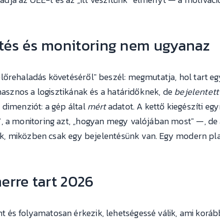
tés és monitoring nem ugyanaz
lőrehaladás követéséről" beszél: megmutatja, hol tart eg
 hasznos a logisztikának és a határidőknek, de
bejelentett
 dimenziót: a gép által
mért
adatot. A kettő kiegészíti eg
, a monitoring azt, „hogyan megy valójában most" —, de 
sunk, miközben csak egy bejelentésünk van. Egy modern pl
erre tart 2026
és folyamatosan érkezik, lehetségessé válik, ami koráb