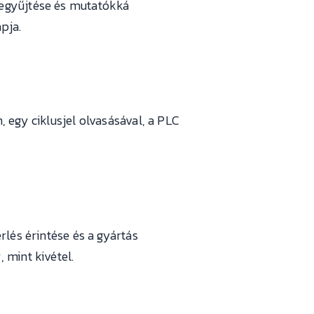
begyűjtése és mutatókká
apja.
 egy ciklusjel olvasásával, a PLC
rlés érintése és a gyártás
 mint kivétel.