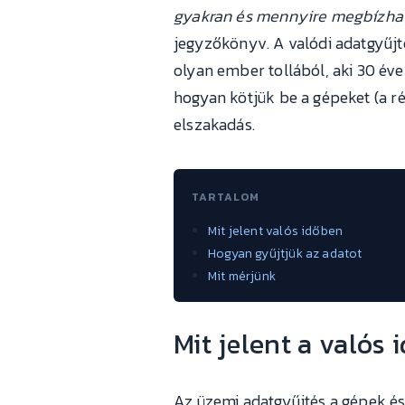
gyakran és mennyire megbízha
jegyzőkönyv. A valódi adatgyűjt
olyan ember tollából, aki 30 é
hogyan kötjük be a gépeket (a rég
elszakadás.
TARTALOM
Mit jelent valós időben
Hogyan gyűjtjük az adatot
Mit mérjünk
Mit jelent a valós
Az üzemi adatgyűjtés a gépek és