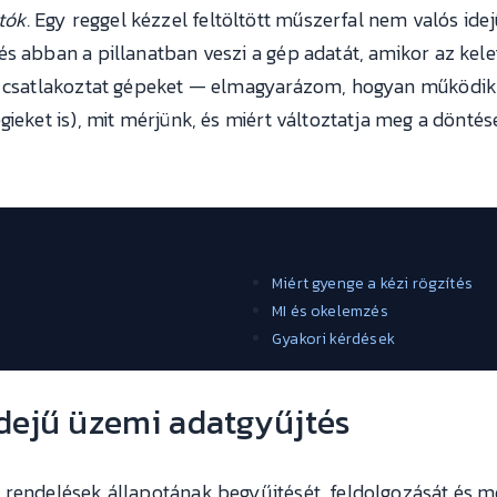
tók.
Egy reggel kézzel feltöltött műszerfal nem valós ide
és abban a pillanatban veszi a gép adatát, amikor az kel
ve csatlakoztat gépeket — elmagyarázom, hogyan működik 
ieket is), mit mérjünk, és miért változtatja meg a döntése
Miért gyenge a kézi rögzítés
MI és okelemzés
Gyakori kérdések
 idejű üzemi adatgyűjtés
 rendelések állapotának begyűjtését, feldolgozását és me