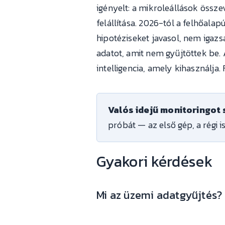
igényelt: a mikroleállások össz
felállítása. 2026-tól a felhőala
hipotéziseket javasol, nem igazsá
adatot, amit nem gyűjtöttek be. 
intelligencia, amely kihasználja
Valós idejű monitoringot
próbát — az első gép, a régi i
Gyakori kérdések
Mi az üzemi adatgyűjtés?