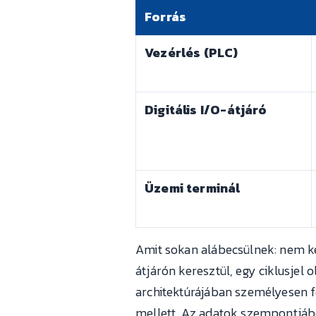
Forrás
Vezérlés (PLC)
Digitális I/O-átjáró
Üzemi terminál
Amit sokan alábecsülnek: nem kel
átjárón keresztül, egy ciklusjel 
architektúrájában személyesen 
mellett. Az adatok szempontjábó