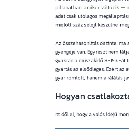
pillanatban, amikor változik 
adat csak utólagos megállapítás
mielőtt száz selejt készülne, meg
Az összehasonlítás őszinte: ma a
gyengéje van. Egyrészt nem látj
gyakran a műszakidő 8–15%-át tes
gyártás az elsődleges. Ezért az
gyár romlott, hanem a rálátás jav
Hogyan csatlakozta
Itt dől el, hogy a valós idejű m