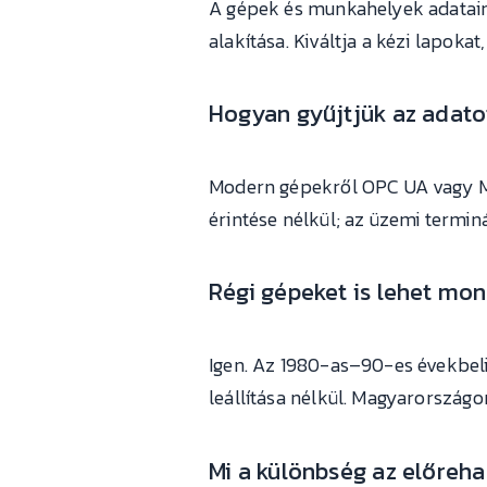
A gépek és munkahelyek adataina
alakítása. Kiváltja a kézi lapoka
Hogyan gyűjtjük az adato
Modern gépekről OPC UA vagy MQTT
érintése nélkül; az üzemi terminá
Régi gépeket is lehet mon
Igen. Az 1980-as–90-es évekbeli,
leállítása nélkül. Magyarországo
Mi a különbség az előreh