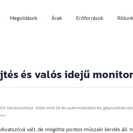
Megoldások
Árak
Erőforrások
Rólun
tés és valós idejű monito
MES-tanácsadója · több mint 30 év automatizálás és gépcsatlakozt
perc
t divatszóvá vált, de mögötte pontos műszaki kérdés áll:
h