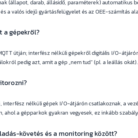
k (állapot, darab, állásidő, paraméterek) automatikus 
t, és a valós idejű gyártásfelügyelet és az OEE-számítás al
t a gépekről?
 útján; interfész nélküli gépekről digitális I/O-átjárón,
lokról pedig azt, amit a gép „nem tud" (pl. a leállás okát).
itorozni?
 interfész nélküli gépek I/O-átjárón csatlakoznak, a vezé
n, ahol a gépparkok gyakran vegyesek, ez inkább szabály,
aladás-követés és a monitoring között?