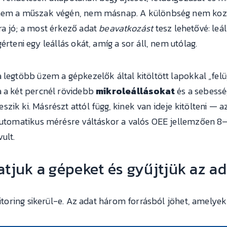
— nem a műszak végén, nem másnap. A különbség nem koz
ra jó; a most érkező adat
beavatkozást
tesz lehetővé: leál
érteni egy leállás okát, amíg a sor áll, nem utólag.
 legtöbb üzem a gépkezelők által kitöltött lapokkal „felü
a a két percnél rövidebb
mikroleállásokat
és a sebessé
zik ki. Másrészt attól függ, kinek van ideje kitölteni — 
 automatikus mérésre váltáskor a valós OEE jellemzően 8
ult.
tjuk a gépeket és gyűjtjük az ad
onitoring sikerül-e. Az adat három forrásból jöhet, amelye