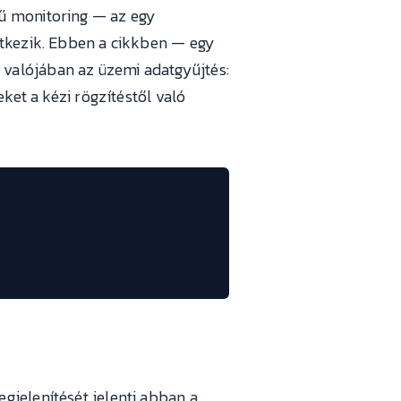
jű monitoring — az egy
etkezik. Ebben a cikkben — egy
valójában az üzemi adatgyűjtés:
ket a kézi rögzítéstől való
gjelenítését jelenti abban a