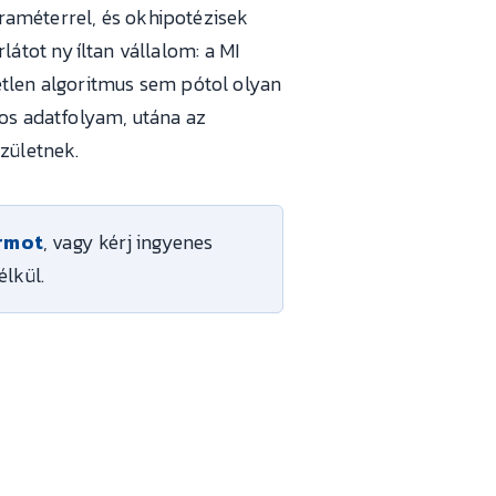
raméterrel, és okhipotézisek
látot nyíltan vállalom: a MI
yetlen algoritmus sem pótol olyan
tos adatfolyam, utána az
születnek.
rmot
, vagy kérj ingyenes
élkül.