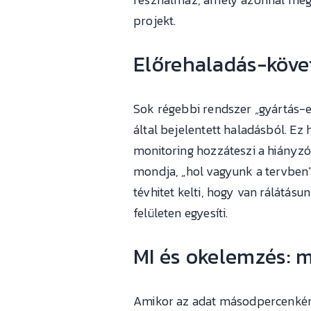
projekt.
Előrehaladás-köve
Sok régebbi rendszer „gyártás-e
által bejelentett haladásból. Ez
monitoring hozzáteszi a hiányzó
mondja, „hol vagyunk a tervben"
tévhitet kelti, hogy van rálátá
felületen egyesíti.
MI és okelemzés: m
Amikor az adat másodpercenként 