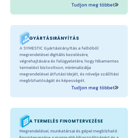
Tudjon meg többet
GYÁRTÁSIRÁNYÍTÁS
A SYMESTIC Gyártásirányítás a felhőből
megrendelései digitális kezelésére,
végrehajtására és felügyeletére, hogy hibamentes
termelést biztosítson, minimalizálja
megrendelései átfutási idejét, és növelje szállítási
megbízhatóságát és képességét.
Tudjon meg többet
A TERMELÉS FINOMTERVEZÉSE
Megrendelései, munkatársai és gépei megbízható
finomtervezése a magasabb kihasználtságért és a