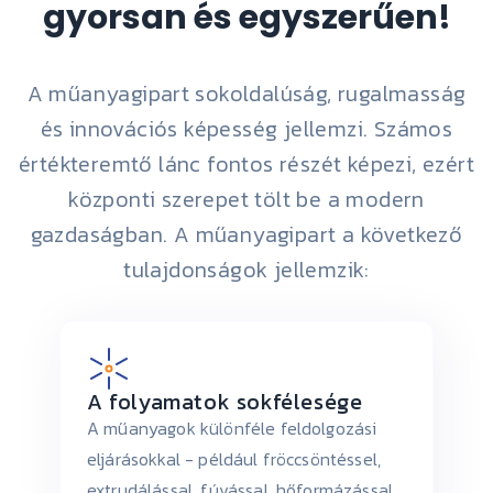
gyorsan és egyszerűen!
A műanyagipart sokoldalúság, rugalmasság
és innovációs képesség jellemzi. Számos
értékteremtő lánc fontos részét képezi, ezért
központi szerepet tölt be a modern
gazdaságban. A műanyagipart a következő
tulajdonságok jellemzik:
A folyamatok sokfélesége
A műanyagok különféle feldolgozási
eljárásokkal - például fröccsöntéssel,
extrudálással, fúvással, hőformázással