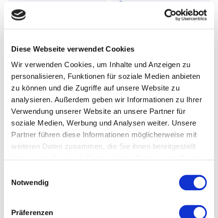
Diese Webseite verwendet Cookies
Wir verwenden Cookies, um Inhalte und Anzeigen zu
personalisieren, Funktionen für soziale Medien anbieten
zu können und die Zugriffe auf unsere Website zu
analysieren. Außerdem geben wir Informationen zu Ihrer
Verwendung unserer Website an unsere Partner für
Teljesen automatizált fröccsöntő cellák
soziale Medien, Werbung und Analysen weiter. Unsere
A SYMESTIC IMM Controller koordinálja és felügyeli az
Partner führen diese Informationen möglicherweise mit
anyag- és adatáramlást. Biztosítja a megfelelő
weiteren Daten zusammen, die Sie ihnen bereitgestellt
együttműködést a fröccsöntő gép, a
haben oder die sie im Rahmen Ihrer Nutzung der Dienste
granulátumadagolás, a robotika- és kezelőrendszerek,
gesammelt haben.
E
a gépi látás, a mérleg, a feldolgozó berendezések, a
Notwendig
i
finishelés, a címkézés között...
n
w
Präferenzen