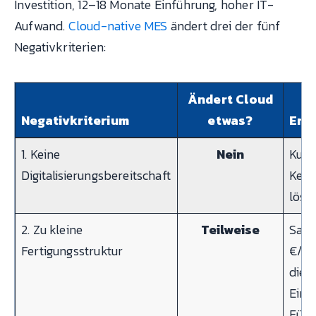
Investition, 12–18 Monate Einführung, hoher IT-
Aufwand.
Cloud-native MES
ändert drei der fünf
Negativkriterien:
Ändert Cloud
Negativkriterium
etwas?
Erk
1. Keine
Nein
Kult
Digitalisierungsbereitschaft
Kein
löst 
2. Zu kleine
Teilweise
SaaS
Fertigungsstruktur
€/Mo
die
Eins
Für 