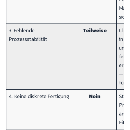
Masc
sich
3. Fehlende
Teilweise
Clou
Prozessstabilität
in T
und 
fehl
erst
— al
für S
4. Keine diskrete Fertigung
Nein
Stru
Prob
ände
Fit.