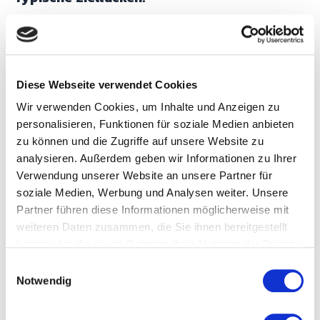
Kein definierter OEE-Zielwert
Keine Priorisierung: Soll Verfügbarkeit, Qualität
oder Leistung steigen?
Diese Webseite verwendet Cookies
Keine Verantwortlichkeit für KPI-Verbesserung
Wir verwenden Cookies, um Inhalte und Anzeigen zu
personalisieren, Funktionen für soziale Medien anbieten
Reporting als Selbstzweck („Wir wollen
zu können und die Zugriffe auf unsere Website zu
Dashboards")
analysieren. Außerdem geben wir Informationen zu Ihrer
Verwendung unserer Website an unsere Partner für
soziale Medien, Werbung und Analysen weiter. Unsere
Gute Ziele klingen so:
Partner führen diese Informationen möglicherweise mit
weiteren Daten zusammen, die Sie ihnen bereitgestellt
„Wir wollen die ungeplanten Stillstände um 10
haben oder die sie im Rahmen Ihrer Nutzung der Dienste
% reduzieren."
gesammelt haben.
E
Notwendig
„Wir wollen den Ausschuss auf Linie 3
i
n
halbieren."
w