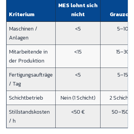
MES lohnt sich
Kriterium
nicht
Grauzon
Maschinen /
<5
5–10
Anlagen
Mitarbeitende in
<15
15–30
der Produktion
Fertigungsaufträge
<5
5–15
/ Tag
Schichtbetrieb
Nein (1 Schicht)
2 Schichte
Stillstandskosten
<50 €
50–150 €
/ h