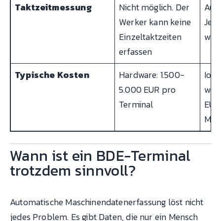
Taktzeitmessung
Nicht möglich. Der
Aut
Werker kann keine
Jede
Einzeltaktzeiten
wir
erfassen
Typische Kosten
Hardware: 1.500-
IoT
5.000 EUR pro
wen
Terminal
EUR
Mas
Wann ist ein BDE-Terminal
trotzdem sinnvoll?
Automatische Maschinendatenerfassung löst nicht
jedes Problem. Es gibt Daten, die nur ein Mensch