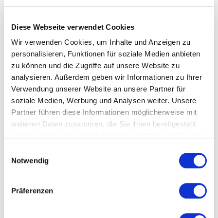
Freigabe oder ein Materialmangel ist. Für die
organisatorischen Stillstände braucht es den
Diese Webseite verwendet Cookies
Werker.
Wir verwenden Cookies, um Inhalte und Anzeigen zu
personalisieren, Funktionen für soziale Medien anbieten
Qualitätsdaten.
Sichtprüfungen, manuelle
zu können und die Zugriffe auf unsere Website zu
Messungen, Fehlerkategorisierungen: Diese Daten
analysieren. Außerdem geben wir Informationen zu Ihrer
entstehen am Arbeitsplatz und können nur dort
Verwendung unserer Website an unsere Partner für
soziale Medien, Werbung und Analysen weiter. Unsere
erfasst werden.
Partner führen diese Informationen möglicherweise mit
weiteren Daten zusammen, die Sie ihnen bereitgestellt
Personalzuordnung.
Wer hat an welcher
haben oder die sie im Rahmen Ihrer Nutzung der Dienste
Maschine in welcher Schicht gearbeitet? Das lässt
gesammelt haben.
E
Notwendig
sich nur über eine An- und Abmeldung erfassen.
i
n
w
Präferenzen
In der Praxis bedeutet das: Die beste Lösung ist
i
nicht "entweder BDE-Terminal oder automatische
l