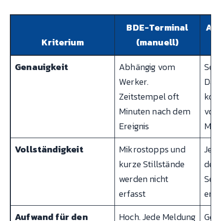
BDE-Terminal
Au
Kriterium
(manuell)
Genauigkeit
Abhängig vom
Sek
Werker.
Das 
Zeitstempel oft
kom
Minuten nach dem
von
Ereignis
Mas
Vollständigkeit
Mikrostopps und
Jed
kurze Stillstände
der 
werden nicht
Sek
erfasst
erfa
Aufwand für den
Hoch. Jede Meldung
Geri