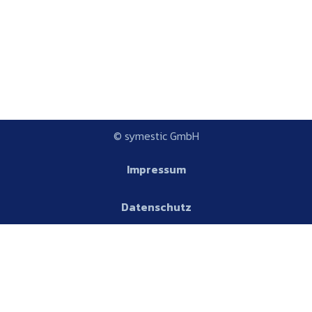
© symestic GmbH
Impressum
Datenschutz
Plattform
AGB
Glossar
Plattform