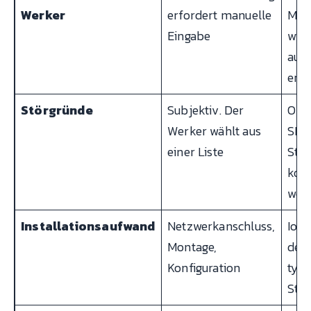
Werker
erfordert manuelle
Mas
Eingabe
wird
aut
erk
Störgründe
Subjektiv. Der
Obje
Werker wählt aus
SPS
einer Liste
Stil
korr
wer
Installationsaufwand
Netzwerkanschluss,
IoT
Montage,
der 
Konfiguration
typi
Stu