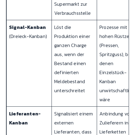
Supermarkt zur
Verbrauchsstelle
Signal-Kanban
Löst die
Prozesse mit
(Dreieck-Kanban)
Produktion einer
hohen Rüstzeit
ganzen Charge
(Pressen,
aus, wenn der
Spritzguss), bei
Bestand einen
denen
definierten
Einzelstück-
Meldebestand
Kanban
unterschreitet
unwirtschaftlich
wäre
Lieferanten-
Signalisiert einem
Anbindung von
Kanban
externen
Zulieferern in
JI
Lieferanten, dass
Lieferketten