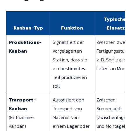
Typischer
Kanban-Typ
Funktion
Einsatz
Produktions-
Signalisiert der
Zwischen zwei
Kanban
vorgelagerten
Fertigungsstufen
Station, dass sie
z. B. Spritzguss
ein bestimmtes
liefert an Monta
Teil produzieren
soll
Transport-
Autorisiert den
Zwischen
Kanban
Transport von
Supermarkt
(Entnahme-
Material von
(Zwischenlager)
Kanban)
einem Lager oder
und Montagelini