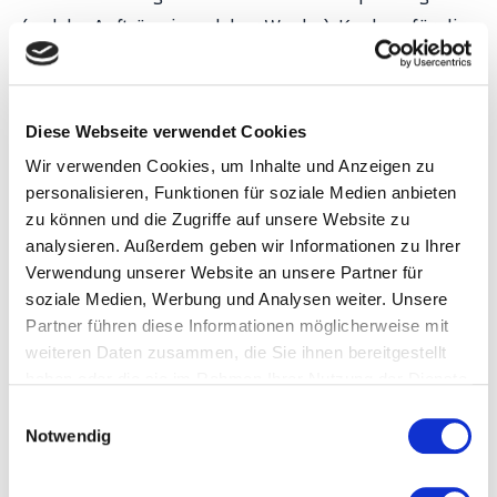
(welche Aufträge in welcher Woche), Kanban für die
operative Materialsteuerung zwischen den
Fertigungsstufen, und
JIS
-Steuerung für die
variantenreiche Endmontage.
Diese Webseite verwendet Cookies
Wir verwenden Cookies, um Inhalte und Anzeigen zu
Von der physischen Karte
personalisieren, Funktionen für soziale Medien anbieten
zu können und die Zugriffe auf unsere Website zu
zum E-Kanban: Warum
analysieren. Außerdem geben wir Informationen zu Ihrer
Kanban Echtzeit-Daten
Verwendung unserer Website an unsere Partner für
braucht
soziale Medien, Werbung und Analysen weiter. Unsere
Partner führen diese Informationen möglicherweise mit
weiteren Daten zusammen, die Sie ihnen bereitgestellt
Physische Kanban-Karten funktionieren zuverlässig
haben oder die sie im Rahmen Ihrer Nutzung der Dienste
in überschaubaren Regelkreisen: zwei
gesammelt haben.
E
Notwendig
Prozessschritte, ein Supermarkt dazwischen,
i
n
stabile Taktzeiten. Sobald ein Werk 20 oder mehr
w