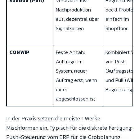
Kanban (Pull)
Verbrauch löst
Begrenzt Best
Nachproduktion
deckt Probleme
aus, dezentral über
einfach im
Signalkarten
Shopfloor
CONWIP
Feste Anzahl
Kombiniert Vor
Aufträge im
von Push
System, neuer
(Auftragssteue
Auftrag erst, wenn
und Pull (WIP-
einer
Begrenzung)
abgeschlossen ist
In der Praxis setzen die meisten Werke
Mischformen ein. Typisch für die diskrete Fertigung:
Push-Steuerung vom ERP für die Grobplanung