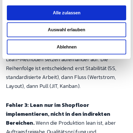
a
Personalabbauinstrument.
u
Alle zulassen
s
Fehler 2: Werkzeuge einführen, ohne die
w
Auswahl erlauben
a
Grundlagen zu legen.
Kanban ohne stabile
h
Prozesse funktioniert nicht. 5S ohne
l
Ablehnen
Führungsunterstützung hält keine drei Monate.
Lean-Methoden setzen aufeinander auf. Die
Reihenfolge ist entscheidend: erst Stabilität (5S,
standardisierte Arbeit), dann Fluss (Wertstrom,
Layout), dann Pull (JIT, Kanban).
Fehler 3: Lean nur im Shopfloor
implementieren, nicht in den indirekten
Bereichen.
Wenn die Produktion lean ist, aber
Auftragsfreigabe, Qualitätsprüfung und