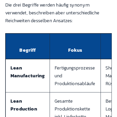
Die drei Begriffe werden häufig synonym
verwendet, beschreiben aber unterschiedliche
Reichweiten desselben Ansatzes:
Begriff
Fokus
Lean
Fertigungsprozesse
Shopf
Manufacturing
und
Masch
Produktionsabläufe
Rüstz
Lean
Gesamte
Besch
Production
Produktionskette
Logist
inkl. Lieferkette
Mater