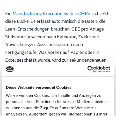
Ein
Manufacturing Execution System (MES)
schließt
diese Lücke. Es erfasst automatisch die Daten, die
Lean-Entscheidungen brauchen: OEE pro Anlage,
Stillstandsursachen nach Kategorie, Zykluszeit-
Abweichungen, Ausschussquoten nach
Fertigungsstufe. Was vorher auf Papier oder in
Excel geschätzt wurde, wird zur sekundengenauen
Messung.
Was in der Praxis auffällt: Betriebe, die Lean ohne
Diese Webseite verwendet Cookies
MES einführen, verbessern sich im ersten Jahr
Wir verwenden Cookies, um Inhalte und Anzeigen zu
deutlich, stagnieren aber danach, weil manuelle
personalisieren, Funktionen für soziale Medien anbieten
Datenerfassung zu ungenau ist, um weitere
zu können und die Zugriffe auf unsere Website zu
Verbesserungspotenziale zu identifizieren. Betriebe
analysieren. Außerdem geben wir Informationen zu Ihrer