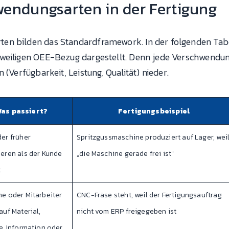
wendungsarten in der Fertigung
n bilden das Standardframework. In der folgenden Tabel
weiligen OEE-Bezug dargestellt. Denn jede Verschwendung
 (Verfügbarkeit, Leistung, Qualität) nieder.
as passiert?
Fertigungsbeispiel
er früher
Spritzgussmaschine produziert auf Lager, wei
eren als der Kunde
„die Maschine gerade frei ist"
t
e oder Mitarbeiter
CNC-Fräse steht, weil der Fertigungsauftrag
auf Material,
nicht vom ERP freigegeben ist
e, Information oder