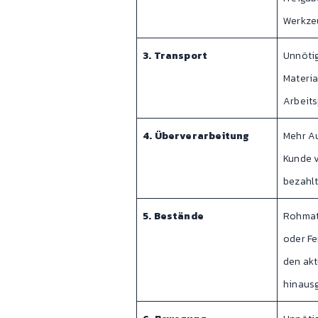
Werkze
3. Transport
Unnöti
Materia
Arbeits
4. Überverarbeitung
Mehr Au
Kunde v
bezahl
5. Bestände
Rohmat
oder Fe
den akt
hinaus