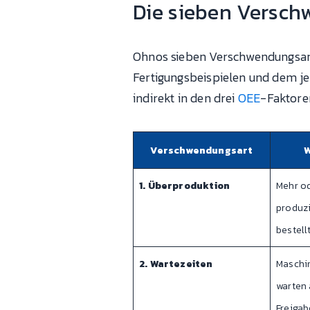
Die sieben Versch
Ohnos sieben Verschwendungsarte
Fertigungsbeispielen und dem je
indirekt in den drei
OEE
-Faktoren
Verschwendungsart
W
1. Überproduktion
Mehr od
produzi
bestell
2. Wartezeiten
Maschin
warten 
Freigab