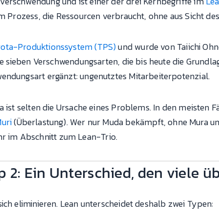
erschwendung und ist einer der drei Kernbegriffe im
Le
em Prozess, die Ressourcen verbraucht, ohne aus Sicht de
ota-Produktionssystem (TPS)
und wurde von Taiichi Ohn
rte sieben Verschwendungsarten, die bis heute die Grundl
endungsart ergänzt: ungenutztes Mitarbeiterpotenzial.
da ist selten die Ursache eines Problems. In den meisten
uri
(Überlastung). Wer nur Muda bekämpft, ohne Mura und
 im Abschnitt zum Lean-Trio.
 2: Ein Unterschied, den viele 
ich eliminieren. Lean unterscheidet deshalb zwei Typen: