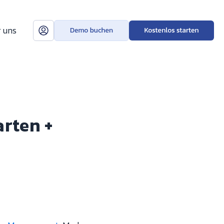
 uns
rten +