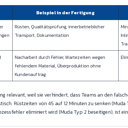
Beispiel in der Fertigung
er
Rüsten, Qualitätsprüfung, innerbetrieblicher
Min
ungen
Transport, Dokumentation
Inl
Tra
d
Nacharbeit durch Fehler, Wartezeiten wegen
Eli
fehlendem Material, Überproduktion ohne
Kundenauftrag
ung relevant, weil sie verhindert, dass Teams an den falsc
listisch. Rüstzeiten von 45 auf 12 Minuten zu senken (Muda
zessfehler eliminiert wird (Muda Typ 2 beseitigen), ist ein