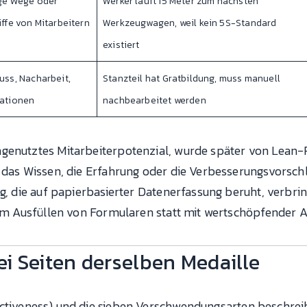
ge Wege oder
Werker läuft 15 Meter zum nächsten
ffe von Mitarbeitern
Werkzeugwagen, weil kein 5S-Standard
existiert
ss, Nacharbeit,
Stanzteil hat Gratbildung, muss manuell
ationen
nachbearbeitet werden
genutztes Mitarbeiterpotenzial, wurde später von Lean-P
 das Wissen, die Erfahrung oder die Verbesserungsvorschl
ng, die auf papierbasierter Datenerfassung beruht, verbrin
dem Ausfüllen von Formularen statt mit wertschöpfender A
i Seiten derselben Medaille
ctiveness) und die sieben Verschwendungsarten beschrei