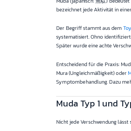
Muda (japanisch: 無駄) bedeutet V
bezeichnet jede Aktivität in ein
Der Begriff stammt aus dem
Toy
systematisiert. Ohno identifizie
Später wurde eine achte Verschw
Entscheidend für die Praxis: Mu
Mura (Ungleichmäßigkeit) oder
M
Symptombehandlung. Dazu mehr
Muda Typ 1 und Typ
Nicht jede Verschwendung lässt s