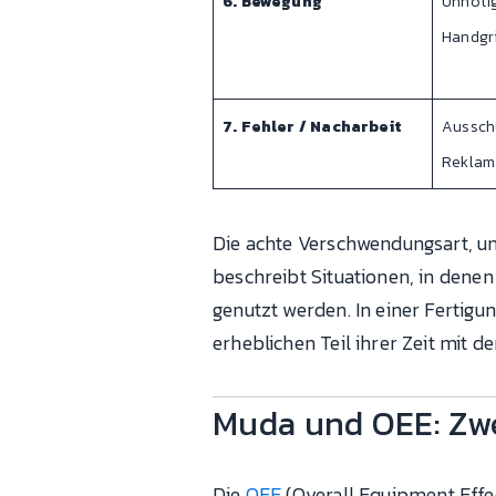
6. Bewegung
Unnöti
Handgri
7. Fehler / Nacharbeit
Ausschu
Reklam
Die achte Verschwendungsart, un
beschreibt Situationen, in denen
genutzt werden. In einer Fertigu
erheblichen Teil ihrer Zeit mit 
Muda und OEE: Zwe
Die
OEE
(Overall Equipment Effe