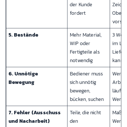
der Kunde
Zeichn
fordert
Oberf
vorsie
5. Bestände
Mehr Material,
3 Woc
WIP oder
im Lag
Fertigteile als
Liefera
notwendig
kann
6. Unnötige
Bediener muss
Werkze
Bewegung
sich unnötig
Arbeit
bewegen,
läuft 
bücken, suchen
Werkz
7. Fehler (Ausschuss
Teile, die nicht
Maßab
und Nacharbeit)
den
Werkze