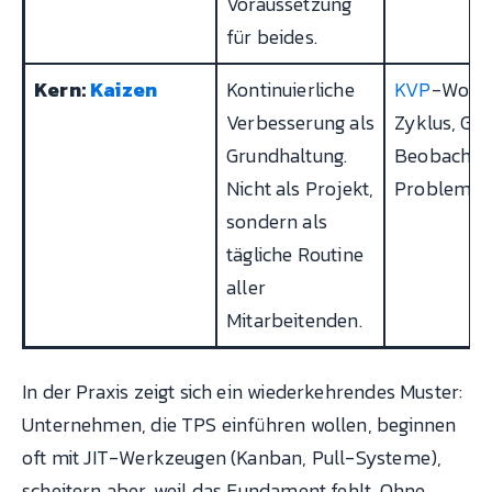
Voraussetzung
für beides.
Kern:
Kaizen
Kontinuierliche
KVP
-Work
Verbesserung als
Zyklus, Ge
Grundhaltung.
Beobachtun
Nicht als Projekt,
Problemlö
sondern als
tägliche Routine
aller
Mitarbeitenden.
In der Praxis zeigt sich ein wiederkehrendes Muster:
Unternehmen, die TPS einführen wollen, beginnen
oft mit JIT-Werkzeugen (Kanban, Pull-Systeme),
scheitern aber, weil das Fundament fehlt. Ohne