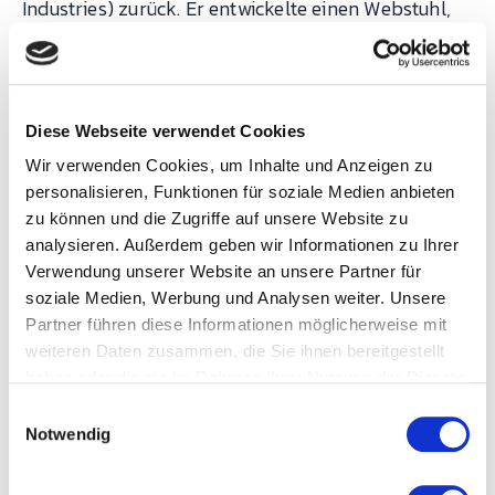
Industries) zurück. Er entwickelte einen Webstuhl,
der automatisch stoppte, wenn ein Faden riss.
Dieses Prinzip wurde auf die gesamte Fertigung
übertragen: Wenn eine Maschine einen Fehler
Diese Webseite verwendet Cookies
erkennt, stoppt sie automatisch. Wenn ein Bediener
Wir verwenden Cookies, um Inhalte und Anzeigen zu
ein Qualitätsproblem bemerkt, zieht er die Andon-
personalisieren, Funktionen für soziale Medien anbieten
Leine (oder drückt den Andon-Knopf), und die Linie
zu können und die Zugriffe auf unsere Website zu
stoppt.
analysieren. Außerdem geben wir Informationen zu Ihrer
Verwendung unserer Website an unsere Partner für
soziale Medien, Werbung und Analysen weiter. Unsere
Entscheidend ist, was nach dem Stopp passiert:
Partner führen diese Informationen möglicherweise mit
Nicht weiterproduzieren, bis die Ursache gefunden
weiteren Daten zusammen, die Sie ihnen bereitgestellt
und behoben ist. In der Praxis wird dafür die 5-
haben oder die sie im Rahmen Ihrer Nutzung der Dienste
gesammelt haben.
Why-Methode eingesetzt: Fünfmal „Warum?"
E
Notwendig
fragen, bis die Grundursache erreicht ist. Poka Yoke
i
n
(Fehlervermeidung durch konstruktive
w