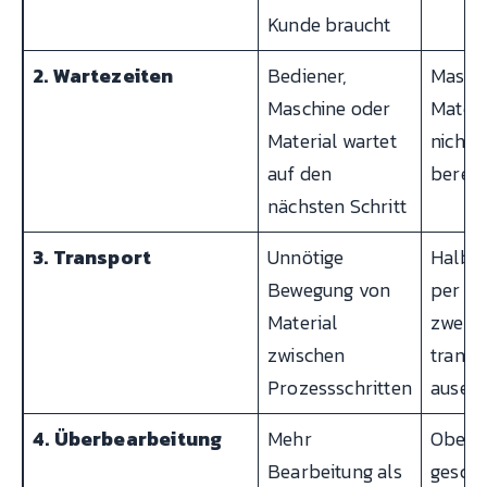
Kunde braucht
2. Wartezeiten
Bediener,
Maschi
Maschine oder
Materi
Material wartet
nicht r
auf den
bereit
nächsten Schritt
3. Transport
Unnötige
Halbfe
Bewegung von
per St
Material
zwei H
zwischen
transp
Prozessschritten
ausein
4. Überbearbeitung
Mehr
Oberfl
Bearbeitung als
geschl