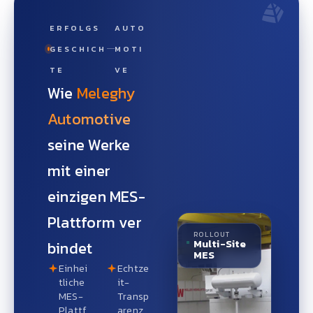
ERFOLGS
AUTO
GESCHICH
MOTI
TE
VE
Wie
Meleghy
Automotive
seine Werke
mit einer
einzigen MES-
Plattform ver
ROLLOUT
Multi-Site
bindet
MES
Einhei
Echtze
tliche
it-
MES-
Transp
Plattf
arenz