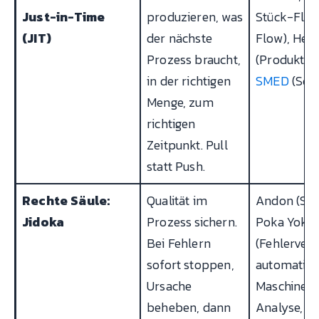
Just-in-Time
produzieren, was
Stück-Flus
(JIT)
der nächste
Flow), Heij
Prozess braucht,
(Produktion
in der richtigen
SMED
(Schn
Menge, zum
richtigen
Zeitpunkt. Pull
statt Push.
Rechte Säule:
Qualität im
Andon (Sig
Jidoka
Prozess sichern.
Poka Yoke
Bei Fehlern
(Fehlerver
sofort stoppen,
automatisc
Ursache
Maschinen
beheben, dann
Analyse,
Ro