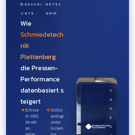
SGESCHI
DETEC
CHTE
HNIK
Wie
Schmiedetech
nik
Plettenberg
die Pressen-
Performance
LIVE AN DER
datenbasiert s
LINIE
C
Pressen-
OEE
teigert
A
S
Echtze
Stillst
it-OEE
andsgr
E
direkt
ünde
S
an
lücken
jeder
los