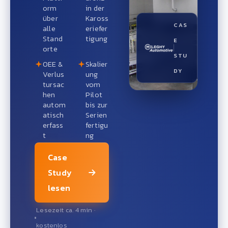
orm
in der
über
Kaross
CAS
alle
eriefer
Stand
tigung
E
orte
STU
OEE &
Skalier
DY
Verlus
ung
tursac
vom
hen
Pilot
autom
bis zur
atisch
Serien
erfass
fertigu
t
ng
Case
Study
lesen
Lesezeit ca. 4 min ·
kostenlos