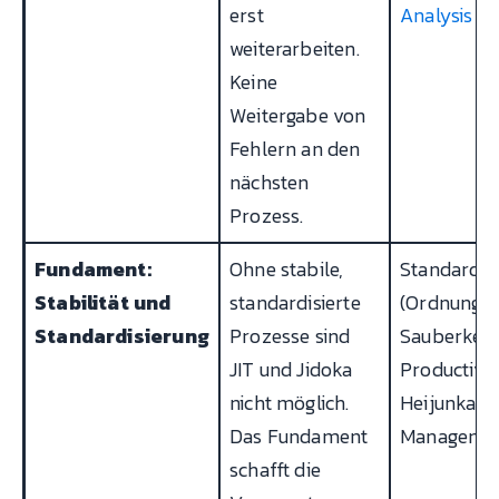
erst
Analysis
weiterarbeiten.
Keine
Weitergabe von
Fehlern an den
nächsten
Prozess.
Fundament:
Ohne stabile,
Standardisi
Stabilität und
standardisierte
(Ordnung 
Standardisierung
Prozesse sind
Sauberkeit
JIT und Jidoka
Productive
nicht möglich.
Heijunka, v
Das Fundament
Manageme
schafft die