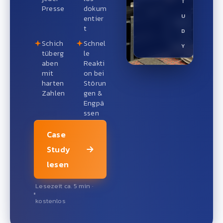
T
Presse
dokum
U
entier
t
D
Schich
Schnel
Y
tüberg
le
aben
Reakti
mit
on bei
harten
Störun
Zahlen
gen &
Engpä
ssen
Case
Study
lesen
Lesezeit ca. 5 min ·
kostenlos