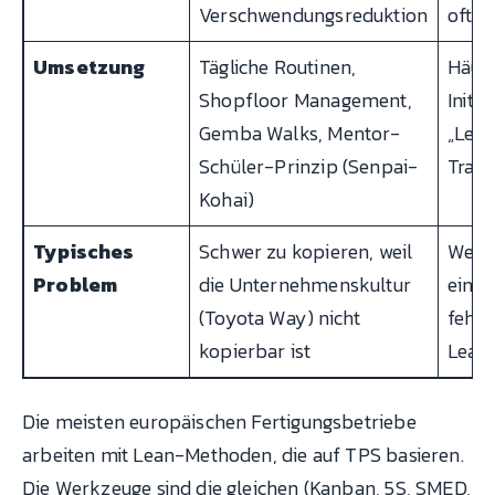
Verschwendungsreduktion
oft v
Umsetzung
Tägliche Routinen,
Häufi
Shopfloor Management,
Initi
Gemba Walks, Mentor-
„Lean
Schüler-Prinzip (Senpai-
Trans
Kohai)
Typisches
Schwer zu kopieren, weil
Werk
Problem
die Unternehmenskultur
einge
(Toyota Way) nicht
fehlt
kopierbar ist
Lean 
Die meisten europäischen Fertigungsbetriebe
arbeiten mit Lean-Methoden, die auf TPS basieren.
Die Werkzeuge sind die gleichen (Kanban, 5S, SMED,