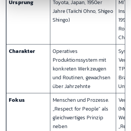
Ursprung
Toyota, Japan, 1950er
MIT (
Jahre (Taiichi Ohno, Shigeo
Insti
Shingo)
1990 
Roos:
Chan
Charakter
Operatives
Syste
Produktionssystem mit
Veral
konkreten Werkzeugen
TPS-P
und Routinen, gewachsen
Bran
über Jahrzehnte
Unte
Fokus
Menschen und Prozesse.
Vers
„Respect for People" als
(Mud
gleichwertiges Prinzip
Werts
neben
„Resp