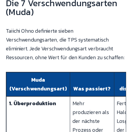
Die 7 Verschwendungsarten
(Muda)
Taiichi Ohno definierte sieben
Verschwendungsarten, die TPS systematisch
eliminiert. Jede Verschwendungsart verbraucht
Ressourcen, ohne Wert für den Kunden zu schaffen:
Muda
Be
(Verschwendungsart)
Was passiert?
disk
1. Überproduktion
Mehr
Fertigt
produzieren als
Halde"
der nächste
Losgrö
Prozess oder
der Be