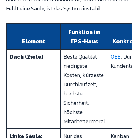
Fehlt eine Säule, ist das System instabil.
Funktion im
Element
TPS-Haus
Konkret
Dach (Ziele)
Beste Qualität,
OEE
, Durch
niedrigste
Kundentakt,
Kosten, kürzeste
Durchlaufzeit,
höchste
Sicherheit,
höchste
Mitarbeitermoral
Linke Säule:
Nur das
Kanban, Tak