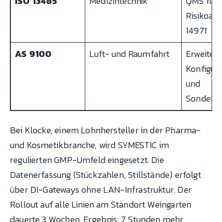
ISO 13485
Medizintechnik
QMS für 
Risikoan
14971
AS 9100
Luft- und Raumfahrt
Erweitert
Konfigur
und
Sonderfr
Bei Klocke, einem Lohnhersteller in der Pharma-
und Kosmetikbranche, wird SYMESTIC im
regulierten GMP-Umfeld eingesetzt. Die
Datenerfassung (Stückzahlen, Stillstände) erfolgt
über DI-Gateways ohne LAN-Infrastruktur. Der
Rollout auf alle Linien am Standort Weingarten
dauerte 3 Wochen. Ergebnis: 7 Stunden mehr