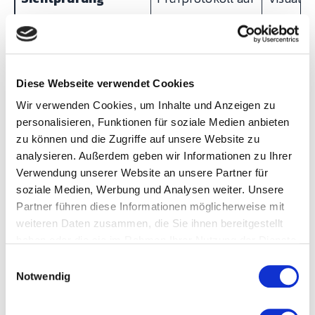
Papier
Station:
Fehlerzo
Buchung
Nacharb
Diese Webseite verwendet Cookies
Ausschu
Wir verwenden Cookies, um Inhalte und Anzeigen zu
personalisieren, Funktionen für soziale Medien anbieten
Rückverfolgbarkeit
Chargenprotokoll
Lückenl
zu können und die Zugriffe auf unsere Website zu
im Ordner
Traceabil
analysieren. Außerdem geben wir Informationen zu Ihrer
Verwendung unserer Website an unsere Partner für
Prozess
soziale Medien, Werbung und Analysen weiter. Unsere
PokaYok
Partner führen diese Informationen möglicherweise mit
Prozess
weiteren Daten zusammen, die Sie ihnen bereitgestellt
Teil
haben oder die sie im Rahmen Ihrer Nutzung der Dienste
gesammelt haben.
E
Stichproben-
Zeitbasiert oder
Automat
Notwendig
i
Trigger
nach Gefühl
Schnitts
n
w