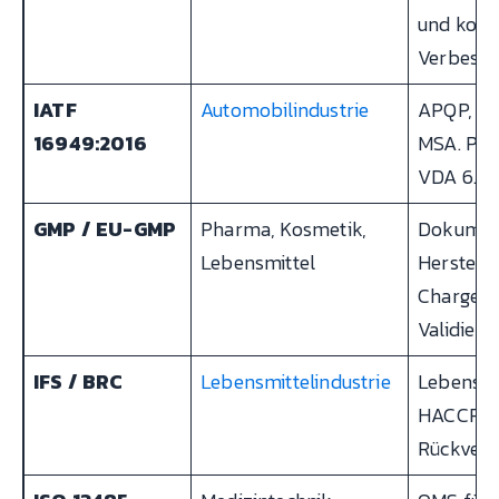
und konti
Verbesse
IATF
Automobilindustrie
APQP, PP
16949:2016
MSA. Pro
VDA 6.3.
GMP / EU-GMP
Pharma, Kosmetik,
Dokumen
Lebensmittel
Herstell
Chargenr
Validieru
IFS / BRC
Lebensmittelindustrie
Lebensmit
HACCP-K
Rückverf