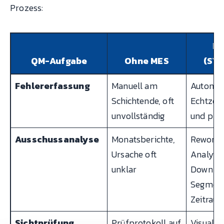
Prozess:
Mi
QM-Aufgabe
Ohne MES
(SY
Fehlererfassung
Manuell am
Automat
Schichtende, oft
Echtzeit,
unvollständig
und pro 
Ausschussanalyse
Monatsberichte,
Rework/
Ursache oft
Analyzer
unklar
Down n
Segment
Zeitrau
Sichtprüfung
Prüfprotokoll auf
Visual I