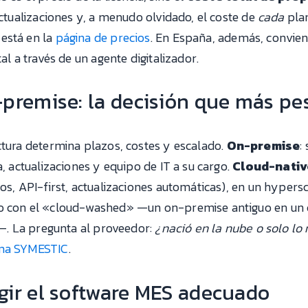
actualizaciones y, a menudo olvidado, el coste de
cada
plan
está en la
página de precios
. En España, además, convie
al a través de un agente digitalizador.
-premise: la decisión que más pe
ctura determina plazos, costes y escalado.
On-premise
:
a, actualizaciones y equipo de IT a su cargo.
Cloud-nativ
ios, API-first, actualizaciones automáticas), en un hyper
do con el «cloud-washed» —un on-premise antiguo en un 
ud—. La pregunta al proveedor:
¿nació en la nube o solo lo
ma SYMESTIC
.
legir el software MES adecuado