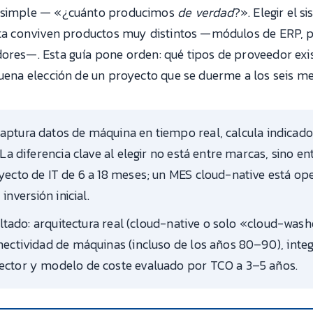
a simple — «¿cuánto producimos
de verdad
?». Elegir el 
ueta conviven productos muy distintos —módulos de ERP, 
dores—. Esta guía pone orden: qué tipos de proveedor exi
buena elección de un proyecto que se duerme a los seis me
aptura datos de máquina en tiempo real, calcula indicad
La diferencia clave al elegir no está entre marcas, sino en
yecto de IT de 6 a 18 meses; un MES cloud-native está op
inversión inicial.
sultado: arquitectura real (cloud-native o solo «cloud-wa
nectividad de máquinas (incluso de los años 80–90), integ
ector y modelo de coste evaluado por TCO a 3–5 años.