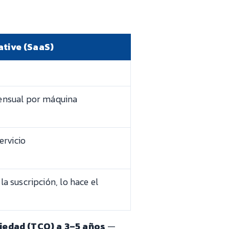
tive (SaaS)
ensual por máquina
ervicio
a suscripción, lo hace el
piedad (TCO) a 3–5 años
—