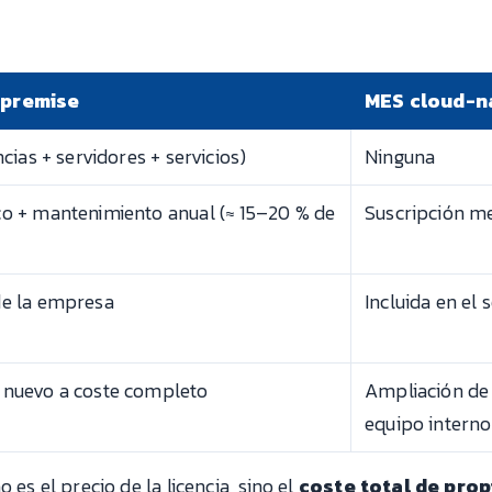
premise
MES cloud-na
ncias + servidores + servicios)
Ninguna
co + mantenimiento anual (≈ 15–20 % de
Suscripción m
de la empresa
Incluida en el s
 nuevo a coste completo
Ampliación de l
equipo interno
 es el precio de la licencia, sino el
coste total de pro