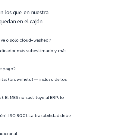
on los que, en nuestra
quedan en el cajón.
tive o solo cloud-washed?
indicador más subestimado y más
de pago?
tal (brownfield) — incluso de los
. El MES no sustituye al ERP: lo
n), ISO 9001. La trazabilidad debe
dicional.