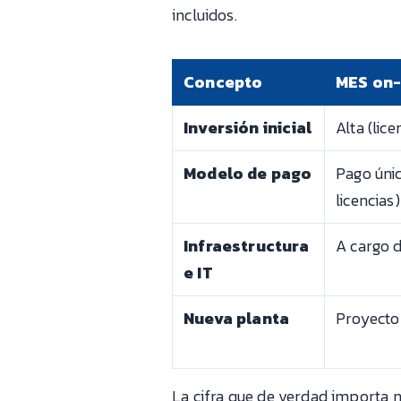
incluidos.
Concepto
MES on-
Inversión inicial
Alta (lice
Modelo de pago
Pago úni
licencias)
Infraestructura
A cargo 
e IT
Nueva planta
Proyecto
La cifra que de verdad importa no