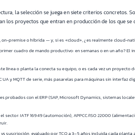
ctura, la selección se juega en siete criterios concretos. S
an los proyectos que entran en producción de los que se 
 on-premise o híbrida — y, si es «cloud», ¿es realmente cloud-na
primer cuadro de mando productivo: en semanas o en un año? El 
te línea o planta la conecta su equipo, o es cada vez un proyecto 
 UA y MQTT de serie, más pasarelas para máquinas sin interfaz digi
s probados con el ERP (SAP, Microsoft Dynamics, sistemas locales)
el sector: IATF 16949 (automoción), APPCC/ISO 22000 (alimentació
uir.
 vs suscripción, evaluado por TCO a 3–5 años incluida cada planta a