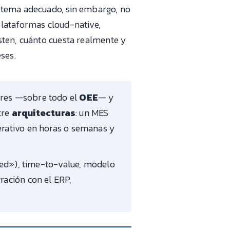
sistema adecuado, sin embargo, no
plataformas cloud-native,
sten, cuánto cuesta realmente y
ses.
ores —sobre todo el
OEE
— y
tre
arquitecturas
: un MES
erativo en horas o semanas y
shed»), time-to-value, modelo
ración con el ERP,