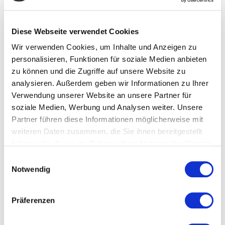
Diese Webseite verwendet Cookies
Wir verwenden Cookies, um Inhalte und Anzeigen zu
personalisieren, Funktionen für soziale Medien anbieten
zu können und die Zugriffe auf unsere Website zu
analysieren. Außerdem geben wir Informationen zu Ihrer
Verwendung unserer Website an unsere Partner für
soziale Medien, Werbung und Analysen weiter. Unsere
Control de calidad
Partner führen diese Informationen möglicherweise mit
weiteren Daten zusammen, die Sie ihnen bereitgestellt
Recopile y analice los datos de proceso y de producto
haben oder die sie im Rahmen Ihrer Nutzung der Dienste
en tiempo real, desde el almacenamiento (también en
gesammelt haben.
tanques) hasta el envasado.
E
Notwendig
i
n
w
MÁS DE 20 AÑOS DE EXPERIENCIA
Präferenzen
i
l
Aproveche nuestro amplio know-how en