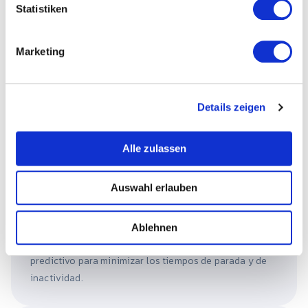
l
Statistiken
automatización y TI.
i
g
Marketing
u
n
g
Details zeigen
s
a
u
Alle zulassen
s
w
Auswahl erlauben
a
Producción eficiente
h
l
Planificación, ejecución y monitorización de las
Ablehnen
órdenes de producción en la planta. Mantenimiento
predictivo para minimizar los tiempos de parada y de
inactividad.