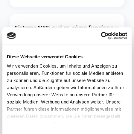
Sistema MES: qué es, cómo funciona y
para qué sirve
Qué es un sistema MES (Manufacturing
Diese Webseite verwendet Cookies
Execution System): cómo funciona,
Wir verwenden Cookies, um Inhalte und Anzeigen zu
funciones, diferencia con el ERP, beneficios y
personalisieren, Funktionen für soziale Medien anbieten
cómo elegirlo.
zu können und die Zugriffe auf unsere Website zu
analysieren. Außerdem geben wir Informationen zu Ihrer
Verwendung unserer Website an unsere Partner für
soziale Medien, Werbung und Analysen weiter. Unsere
Kanban: qué es y cómo funciona en
Partner führen diese Informationen möglicherweise mit
weiteren Daten zusammen, die Sie ihnen bereitgestellt
producción
haben oder die sie im Rahmen Ihrer Nutzung der Dienste
Kanban: qué es, el sistema pull (de arrastre),
gesammelt haben.
E