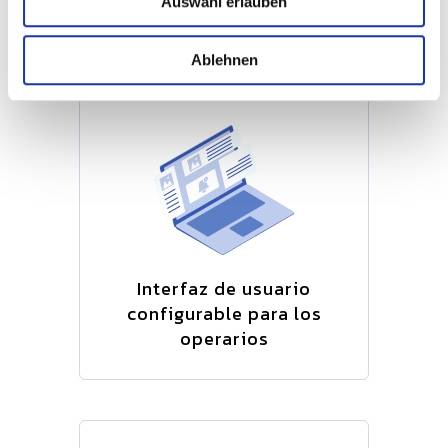
Auswahl erlauben
a
h
l
Ablehnen
Interfaz de usuario
configurable para los
operarios