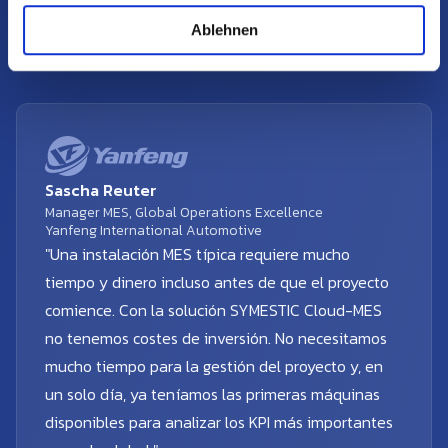
l
uso y mostrarle cómo nuestros productos pueden apoyarle
Ablehnen
de forma sencilla, rápida y rentable en su trabajo diario
Sascha Reuter
Manager MES, Global Operations Excellence
Yanfeng International Automotive
"Una instalación MES típica requiere mucho
tiempo y dinero incluso antes de que el proyecto
comience. Con la solución SYMESTIC Cloud-MES
no tenemos costes de inversión. No necesitamos
mucho tiempo para la gestión del proyecto y, en
un solo día, ya teníamos las primeras máquinas
disponibles para analizar los KPI más importantes