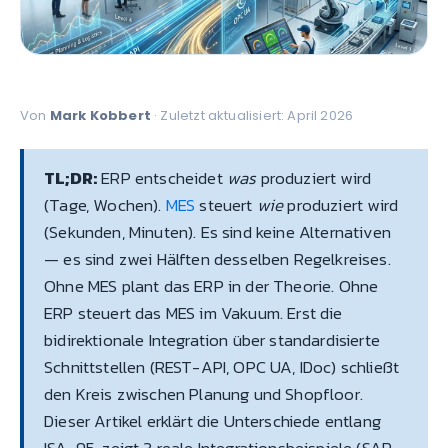
Von
Mark Kobbert
· Zuletzt aktualisiert: April 2026
TL;DR:
ERP entscheidet
was
produziert wird
(Tage, Wochen).
MES
steuert
wie
produziert wird
(Sekunden, Minuten). Es sind keine Alternativen
— es sind zwei Hälften desselben Regelkreises.
Ohne MES plant das ERP in der Theorie. Ohne
ERP steuert das MES im Vakuum. Erst die
bidirektionale Integration über standardisierte
Schnittstellen (REST-API, OPC UA, IDoc) schließt
den Kreis zwischen Planung und Shopfloor.
Dieser Artikel erklärt die Unterschiede entlang
ISA-95, zeigt 3 reale Integrationsbeispiele (SAP