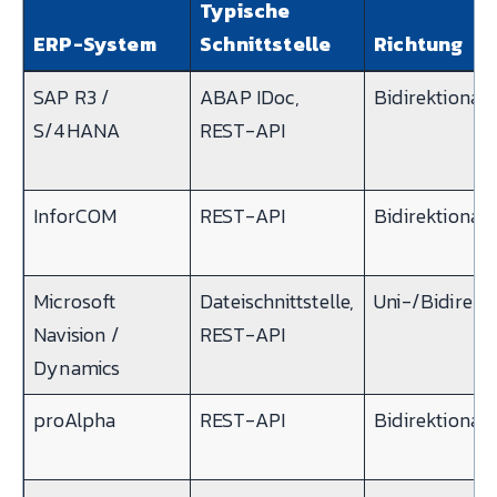
Typische
ERP-System
Schnittstelle
Richtung
SAP R3 /
ABAP IDoc,
Bidirektional
S/4HANA
REST-API
InforCOM
REST-API
Bidirektional
Microsoft
Dateischnittstelle,
Uni-/Bidirekt
Navision /
REST-API
Dynamics
proAlpha
REST-API
Bidirektional