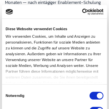
Monaten — nach eintägiger Enablement-Schulung
führten die Werke eigenständig aus.
2. Schmiedetechnik Plettenberg ×
Diese Webseite verwendet Cookies
InforCOM
Wir verwenden Cookies, um Inhalte und Anzeigen zu
personalisieren, Funktionen für soziale Medien anbieten
zu können und die Zugriffe auf unsere Website zu
Situation:
Schmiedeproduktion mit stark
analysieren. Außerdem geben wir Informationen zu Ihrer
variierenden Auftragsgrößen, InforCOM als ERP.
Verwendung unserer Website an unsere Partner für
soziale Medien, Werbung und Analysen weiter. Unsere
Partner führen diese Informationen möglicherweise mit
Integration:
Sobald ein Fertigungsauftrag im ERP
weiteren Daten zusammen, die Sie ihnen bereitgestellt
freigegeben wird, stehen alle relevanten
haben oder die sie im Rahmen Ihrer Nutzung der Dienste
Arbeitsgänge, Maschineninformationen und
gesammelt haben.
E
Zeitdaten automatisch in SYMESTIC bereit.
Notwendig
i
Rückmeldungen (Mengen, Zeiten, Stillstände,
n
w