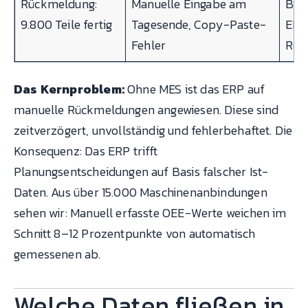
Rückmeldung:
Manuelle Eingabe am
Bes
9.800 Teile fertig
Tagesende, Copy-Paste-
ERP
Fehler
Real
Das Kernproblem:
Ohne MES ist das ERP auf
manuelle Rückmeldungen angewiesen. Diese sind
zeitverzögert, unvollständig und fehlerbehaftet. Die
Konsequenz: Das ERP trifft
Planungsentscheidungen auf Basis falscher Ist-
Daten. Aus über 15.000 Maschinenanbindungen
sehen wir: Manuell erfasste OEE-Werte weichen im
Schnitt 8–12 Prozentpunkte von automatisch
gemessenen ab.
Welche Daten fließen in