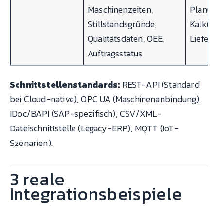
Maschinenzeiten,
Planun
Stillstandsgründe,
Kalkula
Qualitätsdaten, OEE,
Liefer
Auftragsstatus
Schnittstellenstandards:
REST-API (Standard
bei Cloud-native), OPC UA (Maschinenanbindung),
IDoc/BAPI (SAP-spezifisch), CSV/XML-
Dateischnittstelle (Legacy-ERP), MQTT (IoT-
Szenarien).
3 reale
Integrationsbeispiele