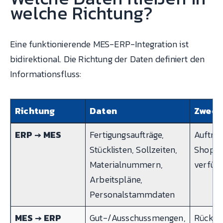
welche Richtung?
Eine funktionierende MES-ERP-Integration ist
bidirektional. Die Richtung der Daten definiert den
Informationsfluss:
Richtung
Daten
Zweck
ERP → MES
Fertigungsaufträge,
Auftra
Stücklisten, Sollzeiten,
Shopfl
Materialnummern,
verfüg
Arbeitspläne,
Personalstammdaten
MES → ERP
Gut-/Ausschussmengen,
Rückme