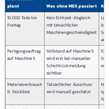
plant
Was ohne MES passiert
Ko
10.000 Teile bis
Kein Echtzeit-Abgleich
Lie
Freitag
mit tatsächlicher
basi
Maschinengeschwindigkeit
Schä
auf 
Fertigungsauftrag
Stillstand auf Maschine 5
Eng
auf Maschine 5
wird erst bei manueller
Stu
Schichtrückmeldung
erk
sichtbar
Materialverbrauch
Tatsächlicher Ausschuss
Nach
lt. Stückliste
wird manuell geschätzt
sys
fals