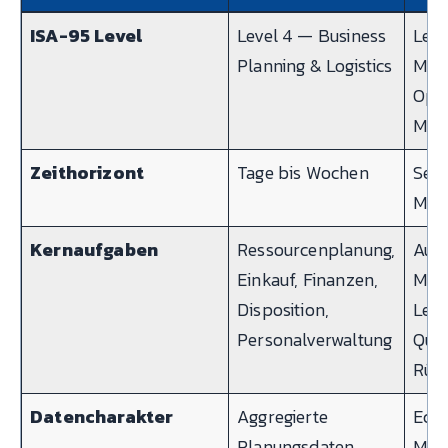
ISA-95 Level
Level 4 — Business
Leve
Planning & Logistics
Manu
Oper
Man
Zeithorizont
Tage bis Wochen
Sek
Min
Kernaufgaben
Ressourcenplanung,
Auft
Einkauf, Finanzen,
MDE
Disposition,
Leis
Personalverwaltung
Qual
Rüc
Datencharakter
Aggregierte
Echt
Planungsdaten
Mas