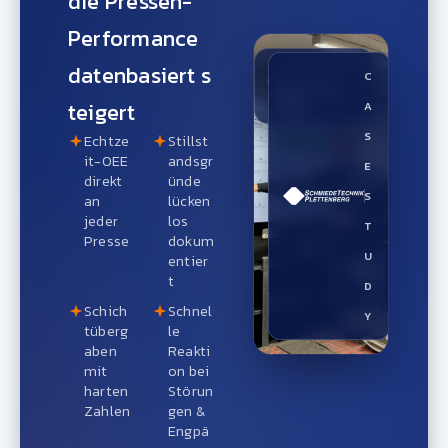
die Pressen-
Performance
LIVE AN DER
datenbasiert s
LINIE
C
Pressen-
OEE
teigert
A
S
Echtze
Stillst
it-OEE
andsgr
E
direkt
ünde
S
an
lücken
jeder
los
T
Presse
dokum
U
entier
t
D
Schich
Schnel
Y
tüberg
le
aben
Reakti
mit
on bei
harten
Störun
Zahlen
gen &
Engpä