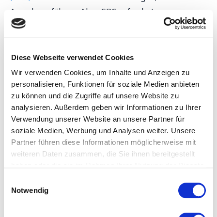
Ausschuss führen. Aber SPC erfordert
systematische Datenerfassung und definierte
Eingriffsgrenzen. Ohne automatische Erfassung
scheitert SPC an der manuellen Datenlast.
Diese Webseite verwendet Cookies
Wir verwenden Cookies, um Inhalte und Anzeigen zu
Problem 4: Pseudoausschuss durch
personalisieren, Funktionen für soziale Medien anbieten
zu können und die Zugriffe auf unsere Website zu
Messfehler.
In Betrieben mit schlechter
analysieren. Außerdem geben wir Informationen zu Ihrer
Prüfmittelfähigkeit werden 5 bis 15 % der als
Verwendung unserer Website an unsere Partner für
"Ausschuss" klassifizierten Teile fälschlicherweise
soziale Medien, Werbung und Analysen weiter. Unsere
aussortiert. Eine Gage-R&R-Analyse zeigt, wie viel
Partner führen diese Informationen möglicherweise mit
weiteren Daten zusammen, die Sie ihnen bereitgestellt
der gemessenen Streuung vom Messsystem
haben oder die sie im Rahmen Ihrer Nutzung der Dienste
stammt und wie viel vom Prozess. Ohne diese
gesammelt haben.
E
Analyse optimiert der Betrieb möglicherweise einen
Notwendig
i
Prozess, der gar nicht das Problem ist.
n
w