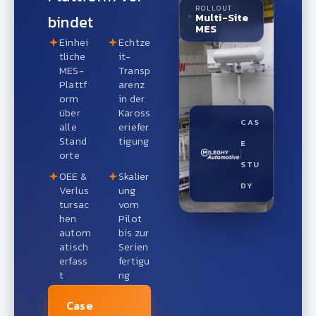
ROLLOUT
Multi-Site
bindet
MES
Einhei
Echtze
tliche
it-
MES-
Transp
Plattf
arenz
orm
in der
über
Kaross
CAS
alle
eriefer
Stand
tigung
E
orte
STU
OEE &
Skalier
DY
Verlus
ung
tursac
vom
hen
Pilot
autom
bis zur
atisch
Serien
erfass
fertigu
t
ng
Case