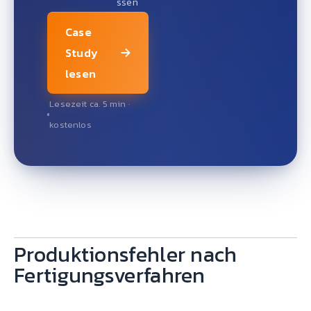
ssen
Case
Study
lesen
Lesezeit ca. 5 min ·
kostenlos
Produktionsfehler nach
Fertigungsverfahren