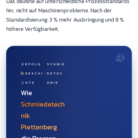
Das deutete auf unterschiedliche Prozessstandards
hin, nicht auf Maschinenprobleme. Nach der
Standardisierung: 3 % mehr Ausbringung und 8 %
höhere Verfügbarkeit.
ERFOLG
SCHMIE
SGESCHI
DETEC
CHTE
HNIK
Wie
Schmiedetech
nik
Plettenberg