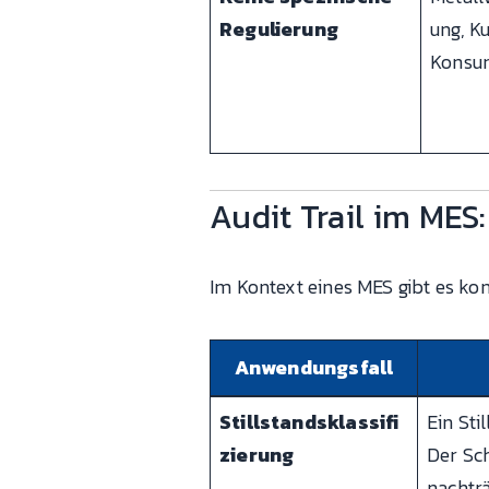
Regulierung
ung, Ku
Konsu
Audit Trail im ME
Im Kontext eines MES gibt es konk
Anwendungsfall
Stillstandsklassifi
Ein Sti
zierung
Der Sch
nachträ