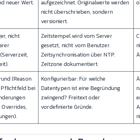
nd neuer Wert.
aufgezeichnet. Originalwerte werden
o
nicht überschrieben, sondern
versioniert.
er, nicht
Zeitstempel wird vom Server
C
arer
gesetzt, nicht vom Benutzer.
n
(Serverzeit,
Zeitsynchronisation über NTP.
Ä
it).
Zeitzone dokumentiert.
rund (Reason
Konfigurierbar: Für welche
Ä
Pflichtfeld bei
Datentypen ist eine Begründung
n
Änderungen
zwingend? Freitext oder
e
 Overrides,
vordefinierte Gründe.
A
ungen).
n