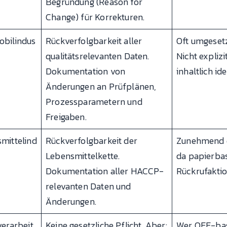
Begründung (Reason for
Change) für Korrekturen.
bilindus
Rückverfolgbarkeit aller
Oft umgesetz
qualitätsrelevanten Daten.
Nicht explizi
Dokumentation von
inhaltlich ide
Änderungen an Prüfplänen,
Prozessparametern und
Freigaben.
mittelind
Rückverfolgbarkeit der
Zunehmend di
Lebensmittelkette.
da papierbas
Dokumentation aller HACCP-
Rückrufaktio
relevanten Daten und
Änderungen.
verarbeit
Keine gesetzliche Pflicht. Aber:
Wer OEE-basi