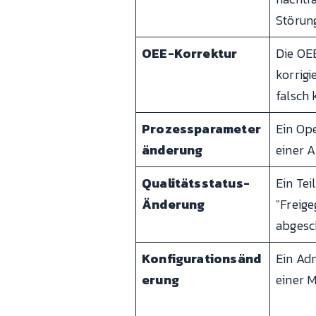
Störung
OEE-Korrektur
Die OEE
korrigi
falsch 
Prozessparameter
Ein Ope
änderung
einer A
Qualitätsstatus-
Ein Tei
Änderung
"Freige
abgesc
Konfigurationsänd
Ein Adm
erung
einer M