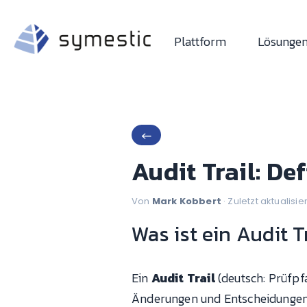
Plattform
Lösunge
←
Audit Trail: D
Von
Mark Kobbert
· Zuletzt aktualisie
Was ist ein Audit T
Ein
Audit Trail
(deutsch: Prüfpfa
Änderungen und Entscheidungen 