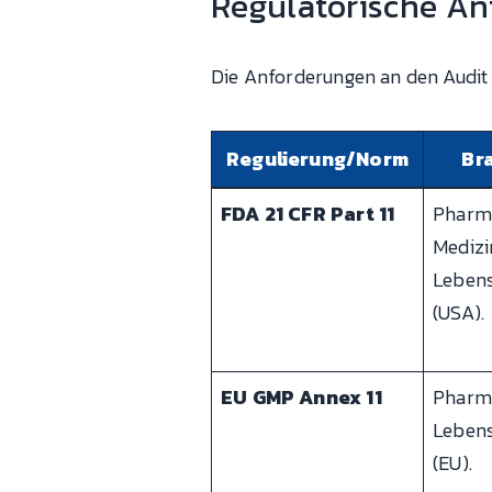
Regulatorische A
Die Anforderungen an den Audit T
Regulierung/Norm
Br
FDA 21 CFR Part 11
Pharm
Medizi
Lebens
(USA).
EU GMP Annex 11
Pharm
Lebens
(EU).