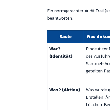
Ein normgerechter Audit Trail (
beantworten:
Säule
Was dokum
Wer?
Eindeutiger
(Identität)
des Ausführ
Sammel-Acc
geteilten Pa
Was? (Aktion)
Was wurde g
Erstellen, Ä
Löschen. Be