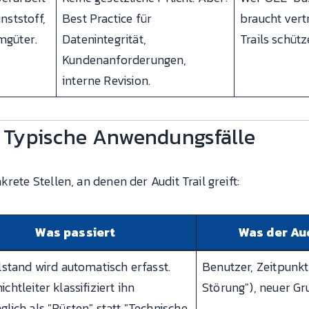
nststoff,
Best Practice für
braucht vert
mgüter.
Datenintegrität,
Trails schüt
Kundenanforderungen,
interne Revision.
S: Typische Anwendungsfälle
rete Stellen, an denen der Audit Trail greift:
Was passiert
Was der Aud
llstand wird automatisch erfasst.
Benutzer, Zeitpunkt
ichtleiter klassifiziert ihn
Störung"), neuer Gr
glich als "Rüsten" statt "Technische