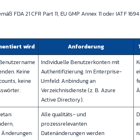
gemäß FDA 21 CFR Part 11, EU GMP Annex 11 oder IATF 169
entiert wird
Anforderung
 Benutzername
Individuelle Benutzerkonten mit
K
enden. Keine
Authentifizierung. Im Enterprise-
e
ounts, keine
Umfeld: Anbindung an
f
sswörter.
Verzeichnisdienste (z. B. Azure
Ä
Active Directory).
etan:
Alle qualitäts- und
D
ndern,
prozessrelevanten
e
i Änderungen:
Datenänderungen werden
n