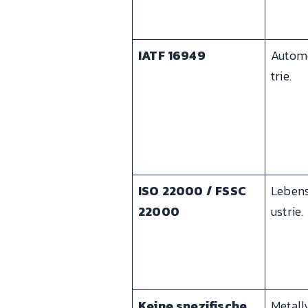
IATF 16949
Automo
trie.
ISO 22000 / FSSC
Lebens
22000
ustrie.
Keine spezifische
Metall