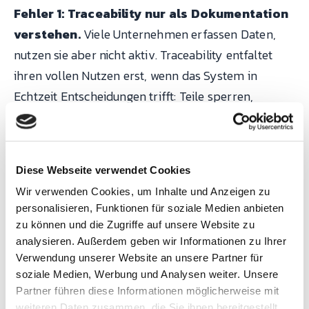
Fehler 1: Traceability nur als Dokumentation
verstehen.
Viele Unternehmen erfassen Daten,
nutzen sie aber nicht aktiv. Traceability entfaltet
ihren vollen Nutzen erst, wenn das System in
Echtzeit Entscheidungen trifft: Teile sperren,
Nacharbeit auslösen, Alarme eskalieren. Passive
Datensammlung ohne aktive Prozessverriegelung
ist eine teure Alibifunktion.
Diese Webseite verwendet Cookies
Wir verwenden Cookies, um Inhalte und Anzeigen zu
Fehler 2: Identifikation am falschen Punkt
personalisieren, Funktionen für soziale Medien anbieten
starten.
Wer Traceability erst am Ende der Linie
zu können und die Zugriffe auf unsere Website zu
einführt, hat keine Rückverfolgbarkeit zu den
analysieren. Außerdem geben wir Informationen zu Ihrer
Verwendung unserer Website an unsere Partner für
vorgelagerten Prozessschritten. Die Identifikation
soziale Medien, Werbung und Analysen weiter. Unsere
muss am Anfang der Wertschöpfungskette
Partner führen diese Informationen möglicherweise mit
beginnen, idealerweise beim Wareneingang der
weiteren Daten zusammen, die Sie ihnen bereitgestellt