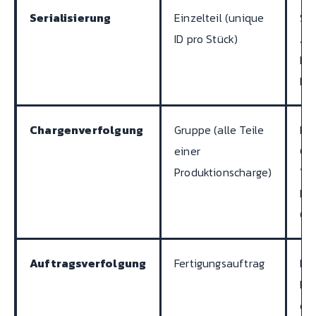
Serialisierung
Einzelteil (unique
Sic
ID pro Stück)
Aut
Med
Ele
Chargenverfolgung
Gruppe (alle Teile
Leb
einer
Ch
Produktionscharge)
Ve
Kun
Gr
Auftragsverfolgung
Fertigungsauftrag
Bat
Kle
def