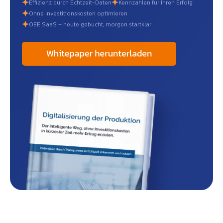
Effizienz durch Echtzeit-Daten
Kennzahlen für Ihren Erfolg
Ohne Investitionskosten optimieren
OEE SaaS – heute gebucht, morgen startklar