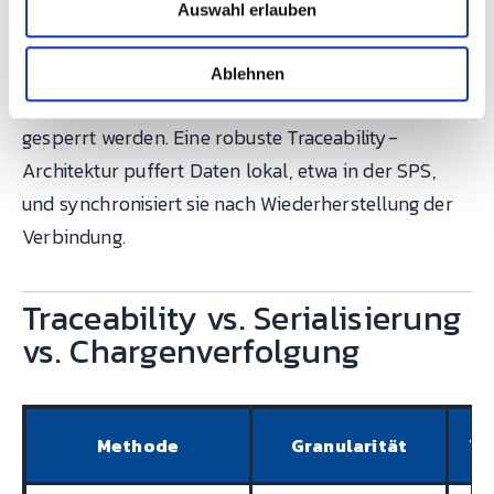
entstehen Lücken in der Dokumentation. Bei
Auswahl erlauben
a
sicherheitsrelevanten Teilen bedeutet das: Die
h
gesamte Produktion während des Ausfalls ist nicht
l
Ablehnen
rückverfolgbar und muss im schlimmsten Fall
gesperrt werden. Eine robuste Traceability-
Architektur puffert Daten lokal, etwa in der SPS,
und synchronisiert sie nach Wiederherstellung der
Verbindung.
Traceability vs. Serialisierung
vs. Chargenverfolgung
Methode
Granularität
Ty