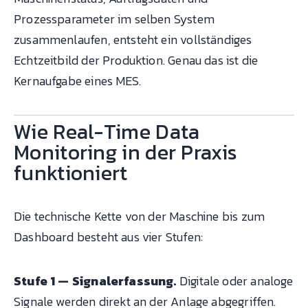
Prozessparameter im selben System
Energiedaten
Strom-, Gas-,
Ene
zusammenlaufen, entsteht ein vollständiges
Druckluftverbrauch pro
Met
Echtzeitbild der Produktion. Genau das ist die
Anlage
Kernaufgabe eines MES.
Wie Real-Time Data
Monitoring in der Praxis
funktioniert
Die technische Kette von der Maschine bis zum
Dashboard besteht aus vier Stufen:
Stufe 1 — Signalerfassung.
Digitale oder analoge
Signale werden direkt an der Anlage abgegriffen.