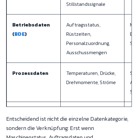
Stillstandssignale
Betriebsdaten
Auftragsstatus,
MES
(
BDE
)
Rüstzeiten,
Bar
Personalzuordnung,
Sch
Ausschussmengen
Prozessdaten
Temperaturen, Drücke,
SPS
Drehmomente, Ströme
Ana
Sen
Qualitätsdaten
Prüfergebnisse, SPC-
Inl
Entscheidend ist nicht die einzelne Datenkategorie,
Messwerte,
man
sondern die Verknüpfung: Erst wenn
Ausschussklassifikation
Maschinenstatus, Auftragsdaten und