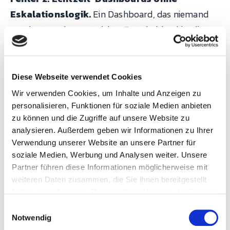
Eskalationslogik.
Ein Dashboard, das niemand
anschaut, verbessert nichts. Entscheidend ist die
Alarmkette: Wer wird wann bei welcher Abweichung
informiert? Ohne konfigurierte
Alarme und
Eskalationsstufen
bleibt RTDM passiv.
Diese Webseite verwendet Cookies
Wir verwenden Cookies, um Inhalte und Anzeigen zu
personalisieren, Funktionen für soziale Medien anbieten
Fehler 3: RTDM nur für neue Anlagen planen.
zu können und die Zugriffe auf unsere Website zu
Der größte Hebel liegt oft im
analysieren. Außerdem geben wir Informationen zu Ihrer
Bestandsmaschinenpark. Brownfield-Anlagen
Verwendung unserer Website an unsere Partner für
ohne OPC UA lassen sich über digitale Signale
soziale Medien, Werbung und Analysen weiter. Unsere
Partner führen diese Informationen möglicherweise mit
(Stückimpulse, Statusleuchten) anbinden. Die
weiteren Daten zusammen, die Sie ihnen bereitgestellt
Nachrüstung dauert pro Anlage Stunden, nicht
haben oder die sie im Rahmen Ihrer Nutzung der Dienste
Wochen.
gesammelt haben.
E
Notwendig
i