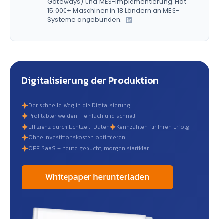
Gateways) und MES-Implementierung. Hat
15.000+ Maschinen in 18 Ländern an MES-
Systeme angebunden.
Digitalisierung der Produktion
Der schnelle Weg in die Digitalisierung
Profitabler werden – einfach und schnell
Effizienz durch Echtzeit-Daten
Kennzahlen für Ihren Erfolg
Ohne Investitionskosten optimieren
OEE SaaS – heute gebucht, morgen startklar