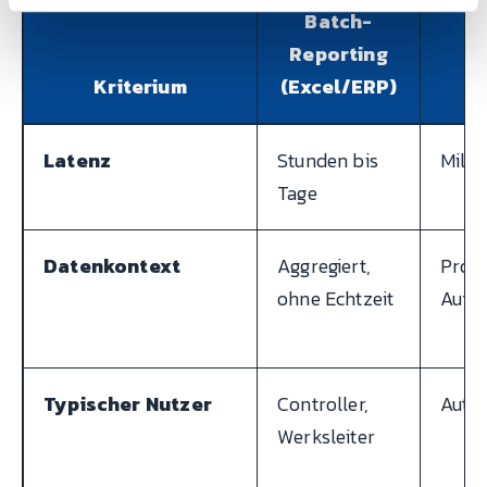
Batch-
Reporting
Kriterium
(Excel/ERP)
Latenz
Stunden bis
Milli
Tage
Datenkontext
Aggregiert,
Proz
ohne Echtzeit
Auft
Typischer Nutzer
Controller,
Autom
Werksleiter