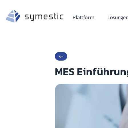
Plattform
Lösunge
←
MES Einführung