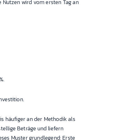
he Nutzen wird vom ersten Tag an
%.
vestition.
xis häufiger an der Methodik als
ellige Beträge und liefern
ses Muster grundlegend: Erste