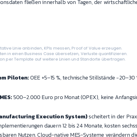
tionsdaten fließen innerhalb von Tagen, der wirtschaftlic
tative Linie anbinden, KPIs messen, Proof of Value erzeugen.
ten in einen Business Case übersetzen, Verluste quantifizieren.
ion per Template auf weitere Linien und Standorte übertragen.
m Piloten:
OEE +5–15 %, technische Stillstände −20–30 
 MES:
500–2.000 Euro pro Monat (OPEX), keine Anfangsin
Manufacturing Execution System)
scheitert in der Pra
mplementierungen dauern 12 bis 24 Monate, kosten sechsst
sbaren Nutzen. Cloud-native MES-Systeme verändern die