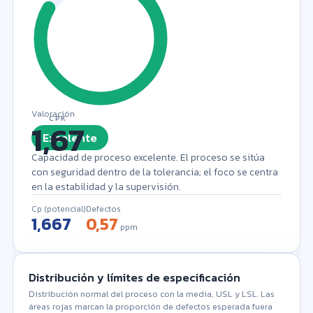
Separador decimal: punto. Separe los valores con coma, espacio
o salto de línea. Mínimo 2 valores.
–
Número de valores (n)
–
Media (x̄)
–
Desviación estándar (s)
Valoración
CPK
Excelente
Capacidad de proceso excelente. El proceso se sitúa
con seguridad dentro de la tolerancia; el foco se centra
en la estabilidad y la supervisión.
Cp (potencial)
Defectos
1,667
0,57
ppm
Distribución y límites de especificación
Distribución normal del proceso con la media, USL y LSL. Las
áreas rojas marcan la proporción de defectos esperada fuera