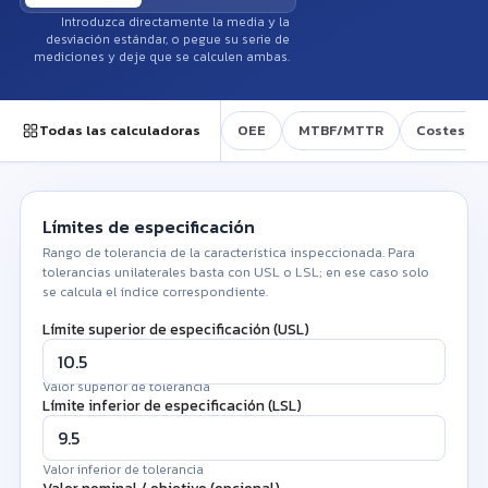
Introduzca directamente la media y la
desviación estándar, o pegue su serie de
mediciones y deje que se calculen ambas.
Todas las calculadoras
OEE
MTBF/MTTR
Costes pa
Límites de especificación
Rango de tolerancia de la característica inspeccionada. Para
tolerancias unilaterales basta con USL o LSL; en ese caso solo
se calcula el índice correspondiente.
Límite superior de especificación (USL)
Valor superior de tolerancia
Límite inferior de especificación (LSL)
Valor inferior de tolerancia