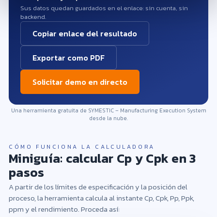
Cp es claramente mayor que Cpk: la media está
Cp y Cpk son similarmente bajos: la dispersión del
Sus datos quedan guardados en el enlace: sin cuenta, sin
descentrada. Ajuste el proceso al valor nominal
proceso (6σ) es demasiado grande para la
backend.
(corrección de herramienta, parámetros de ajuste).
tolerancia. Reduzca la dispersión mejorando la
Copiar enlace del resultado
Esto eleva Cpk de forma notable sin reducir la
capacidad de máquina y la estabilidad de material
dispersión.
y método (SPC, gráficos de control, DoE).
Exportar como PDF
Herramienta: Calculadora de tasa de rechazo / FPY
Herramienta: Calculadora de tasa de rechazo / FPY
Solicitar demo en directo
Una herramienta gratuita de SYMESTIC – Manufacturing Execution System
desde la nube.
CÓMO FUNCIONA LA CALCULADORA
Miniguía: calcular Cp y Cpk en 3
pasos
Introduzca al menos un límite de especificación,
A partir de los límites de especificación y la posición del
así como la media y la desviación estándar (o los
proceso, la herramienta calcula al instante Cp, Cpk, Pp, Ppk,
valores medidos), para calcular Cp, Cpk y la tasa
ppm y el rendimiento. Proceda así: