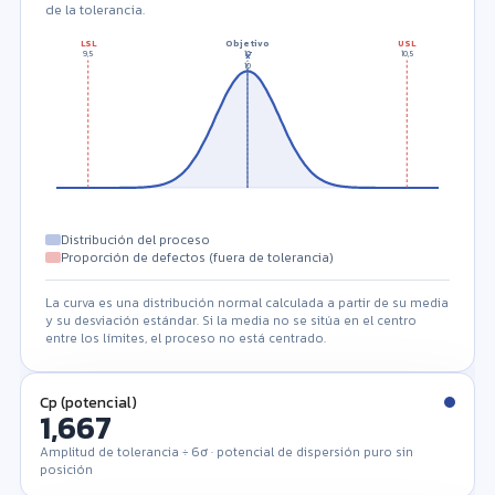
de la tolerancia.
LSL
Objetivo
USL
9,5
10
10,5
x̄
10
Distribución del proceso
Proporción de defectos (fuera de tolerancia)
La curva es una distribución normal calculada a partir de su media
y su desviación estándar. Si la media no se sitúa en el centro
entre los límites, el proceso no está centrado.
Cp (potencial)
1,667
Amplitud de tolerancia ÷ 6σ · potencial de dispersión puro sin
posición