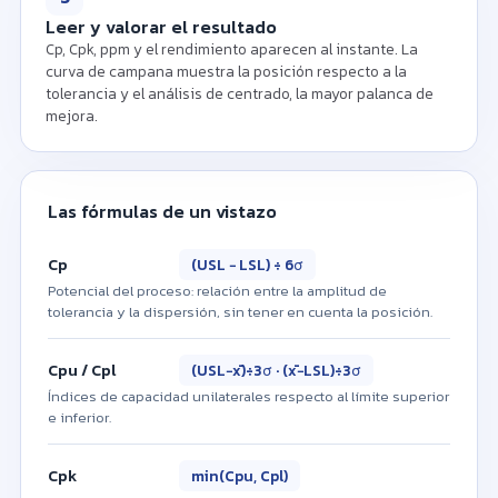
Leer y valorar el resultado
Cp, Cpk, ppm y el rendimiento aparecen al instante. La
curva de campana muestra la posición respecto a la
tolerancia y el análisis de centrado, la mayor palanca de
mejora.
Las fórmulas de un vistazo
Cp
(USL − LSL) ÷ 6σ
Potencial del proceso: relación entre la amplitud de
tolerancia y la dispersión, sin tener en cuenta la posición.
Cpu / Cpl
(USL−x̄)÷3σ · (x̄−LSL)÷3σ
Índices de capacidad unilaterales respecto al límite superior
e inferior.
Cpk
min(Cpu, Cpl)