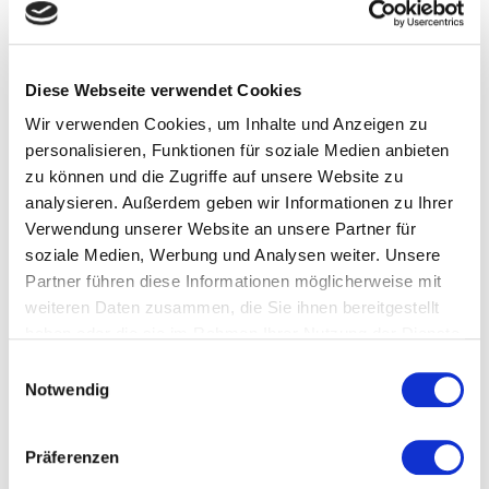
Diese Webseite verwendet Cookies
Wir verwenden Cookies, um Inhalte und Anzeigen zu
personalisieren, Funktionen für soziale Medien anbieten
zu können und die Zugriffe auf unsere Website zu
analysieren. Außerdem geben wir Informationen zu Ihrer
Verwendung unserer Website an unsere Partner für
soziale Medien, Werbung und Analysen weiter. Unsere
Partner führen diese Informationen möglicherweise mit
weiteren Daten zusammen, die Sie ihnen bereitgestellt
Volledig geautomatiseerde spuitgietcellen
haben oder die sie im Rahmen Ihrer Nutzung der Dienste
De SYMESTIC IMM Controller coördineert en bewaakt de
gesammelt haben.
E
materiaal- en datastroom. Hij borgt de juiste
Notwendig
i
samenwerking tussen spuitgietmachine,
n
granulaattoevoer, robot- en handlingsystemen,
w
Präferenzen
beeldverwerking, weegschaal, bewerkingsinstallaties,
i