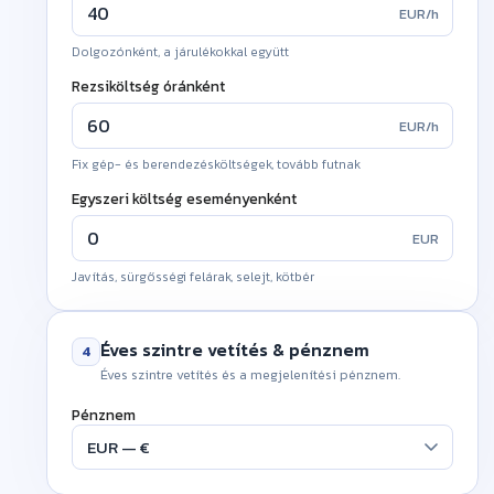
EUR/h
Dolgozónként, a járulékokkal együtt
!
Rezsiköltség óránként
EUR/h
Fix gép- és berendezésköltségek, tovább futnak
!
Egyszeri költség eseményenként
EUR
Javítás, sürgősségi felárak, selejt, kötbér
!
Éves szintre vetítés & pénznem
4
Éves szintre vetítés és a megjelenítési pénznem.
Események száma évente
Pénznem
Az éves szintre vetítéshez
!