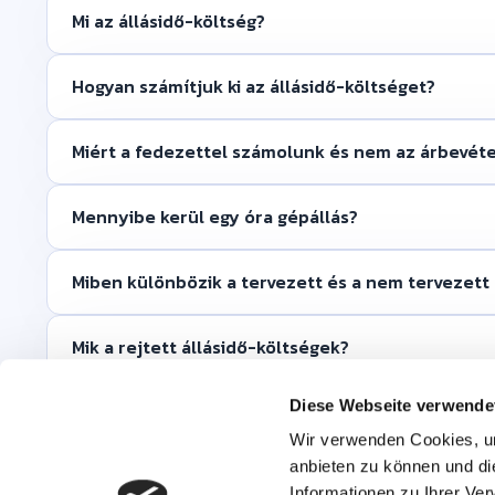
Mi az állásidő-költség?
Hogyan számítjuk ki az állásidő-költséget?
Miért a fedezettel számolunk és nem az árbevéte
Mennyibe kerül egy óra gépállás?
Miben különbözik a tervezett és a nem tervezett 
Mik a rejtett állásidő-költségek?
Diese Webseite verwende
Hogyan csökkenthető az állásidő-költség?
Wir verwenden Cookies, um
anbieten zu können und di
Mi köze az OEE-nek az állásidő-költséghez?
Informationen zu Ihrer Ve