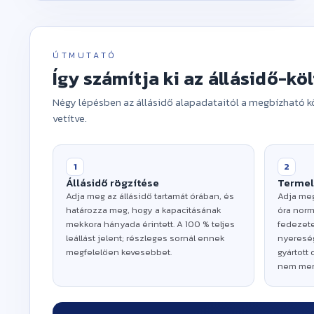
ÚTMUTATÓ
Így számítja ki az állásidő-kö
Négy lépésben az állásidő alapadataitól a megbízható k
vetítve.
1
2
Állásidő rögzítése
Termel
Adja meg az állásidő tartamát órában, és
Adja meg
határozza meg, hogy a kapacitásának
óra norm
mekkora hányada érintett. A 100 % teljes
fedezete
leállást jelent; részleges sornál ennek
nyereség
megfelelően kevesebbet.
gyártott
nem merü