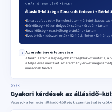
A HÁTTÉRBEN LÉVŐ KÉPLET
Állásidő-költség = Elmaradt fedezet + Bérkölt
Elmaradt fedezet = Termelési ütem × érintett kapacitás
Bérköltség = tétlen dolgozók száma × órabér × tartam
Rezsiköltség = rezsiköltség óránként × tartam
Éves érték = időszaki érték × 52 (hét), illetve × 12 (hón
Az eredmény értelmezése
A fánkdiagram a legnagyobb költségblokkot mutatja, a b
a teljes éves mértéket. Az eredmény-linket megoszthatj
maradnak tárolva.
GYIK
Gyakori kérdések az állásidő-köl
Válaszok a termelési állásidő-költség kiszámításával és csök