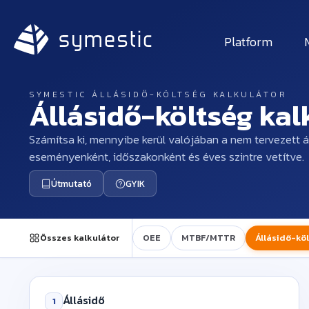
Platform
SYMESTIC ÁLLÁSIDŐ-KÖLTSÉG KALKULÁTOR
Állásidő-költség kal
Számítsa ki, mennyibe kerül valójában a nem tervezett á
eseményenként, időszakonként és éves szintre vetítve.
Útmutató
GYIK
Összes kalkulátor
OEE
MTBF/MTTR
Állásidő-kö
Állásidő
1