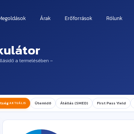
Megoldások
Árak
Erőforrások
Rólunk
kulátor
llásidő a termelésében –
ltség
Ütemidő
Átállás (SMED)
First Pass Yield
AKTUÁLIS