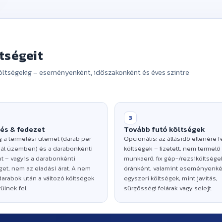
Kérjük, adja meg az állásid
ltségeit
ütemet és a darabonkénti f
állásidő-kö
öltségekig – eseményenként, időszakonként és éves szintre
3
és & fedezet
Tovább futó költségek
 a termelési ütemet (darab per
Opcionális: az állásidő ellenére 
ál üzemben) és a darabonkénti
költségek – fizetett, nem termelő
t – vagyis a darabonkénti
munkaerő, fix gép-/rezsiköltsége
et, nem az eladási árat. A nem
óránként, valamint eseményenké
 darabok után a változó költségek
egyszeri költségek, mint javítás,
lnek fel.
sürgősségi felárak vagy selejt.