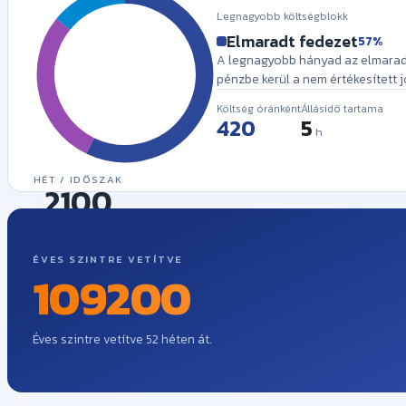
Legnagyobb költségblokk
Elmaradt fedezet
57%
A legnagyobb hányad az elmaradt
pénzbe kerül a nem értékesített 
Költség óránként
Állásidő tartama
5
h
HÉT
/ IDŐSZAK
db
ÉVES SZINTRE VETÍTVE
Éves szintre vetítve 52 héten át.