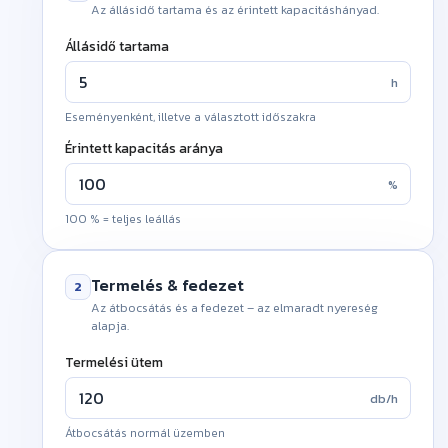
Az állásidő tartama és az érintett kapacitáshányad.
Állásidő tartama
h
Eseményenként, illetve a választott időszakra
!
Érintett kapacitás aránya
%
100 % = teljes leállás
!
Termelés & fedezet
2
Az átbocsátás és a fedezet – az elmaradt nyereség
alapja.
Termelési ütem
db/h
Átbocsátás normál üzemben
!