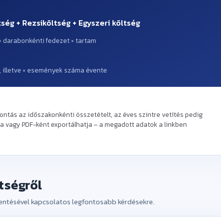
ség + Rezsiköltség + Egyszeri költség
 × darabonkénti fedezet × tartam
ap), illetve × események száma évente
ontás az időszakonkénti összetételt, az éves szintre vetítés pedig
a vagy PDF-ként exportálhatja – a megadott adatok a linkben
tségről
kentésével kapcsolatos legfontosabb kérdésekre.