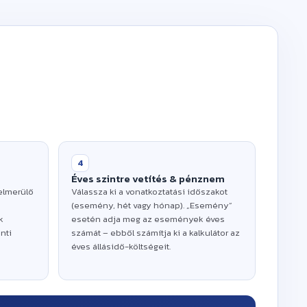
ő tartamát, a termelési
edezetet, hogy lássa az
ltségét.
4
Éves szintre vetítés & pénznem
felmerülő
Válassza ki a vonatkoztatási időszakot
(esemény, hét vagy hónap). „Esemény”
k
esetén adja meg az események éves
nti
számát – ebből számítja ki a kalkulátor az
éves állásidő-költségeit.