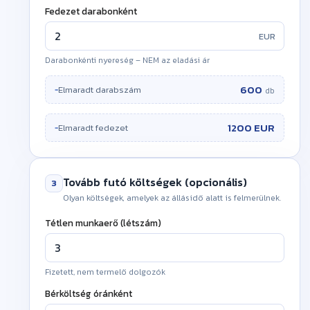
Fedezet darabonként
EUR
Darabonkénti nyereség – NEM az eladási ár
!
600
Elmaradt darabszám
=
db
1200 EUR
Elmaradt fedezet
=
Tovább futó költségek (opcionális)
3
Olyan költségek, amelyek az állásidő alatt is felmerülnek.
Tétlen munkaerő (létszám)
Fizetett, nem termelő dolgozók
!
Bérköltség óránként