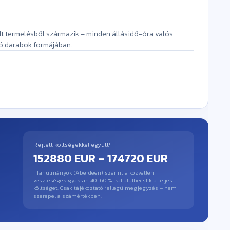
 termelésből származik – minden állásidő-óra valós
jó darabok formájában.
Rejtett költségekkel együtt¹
152880 EUR – 174720 EUR
¹ Tanulmányok (Aberdeen) szerint a közvetlen
veszteségek gyakran 40–60 %-kal alulbecslik a teljes
költséget. Csak tájékoztató jellegű megjegyzés – nem
szerepel a számértékben.