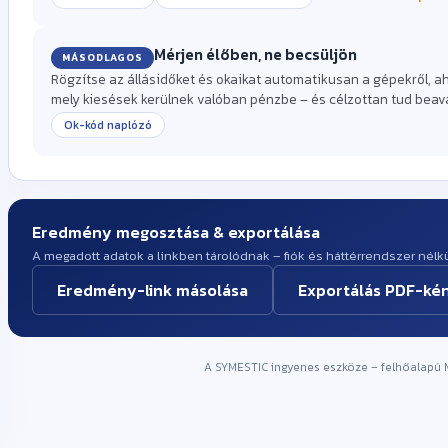
Mérjen élőben, ne becsüljön
MÁSODLAGOS
Rögzítse az állásidőket és okaikat automatikusan a gépekről, a
mely kiesések kerülnek valóban pénzbe – és célzottan tud beav
Ok-kód naplózó
Eredmény megosztása & exportálása
A megadott adatok a linkben tárolódnak – fiók és háttérrendszer nélkü
Eredmény-link másolása
Exportálás PDF-ké
A SYMESTIC ingyenes eszköze – felhőalapú 