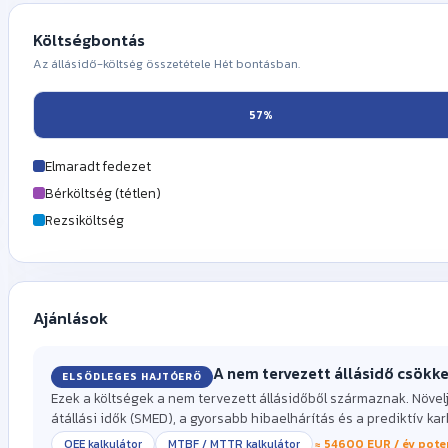
Éves szintre vetítés
Költségbontás
∑
Adja meg bal oldalon az események éves számát, hogy lássa az
Az állásidő-költség összetétele
Hét
bontásban.
57%
Elmaradt fedezet
Bérköltség (tétlen)
Rezsiköltség
Egyszeri költség
Kérjük, a darabonkénti fedezetet adja meg – ne az eladási árat.
!
Ajánlások
lennének.
A nem tervezett állásidő csökk
ELSŐDLEGES HAJTÓERŐ
Ezek a költségek a nem tervezett állásidőből származnak. Növel
átállási idők (SMED), a gyorsabb hibaelhárítás és a prediktív ka
OEE kalkulátor
MTBF / MTTR kalkulátor
≈ 54600 EUR / év pote