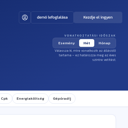
VONATKOZTATÁSI IDŐSZAK
Esemény
Hét
Hónap
Válassza ki, mire vonatkozik az állásidő
tartama – ez határozza meg az éves
szintre vetítést.
Cpk
Energiaköltség
Gépóradíj