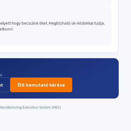
helyett hogy becsülné őket. Megbízható ok-kódokkal tudja,
atkozni.
l.
nt
Élő bemutató kérése
Manufacturing Execution System (MES).