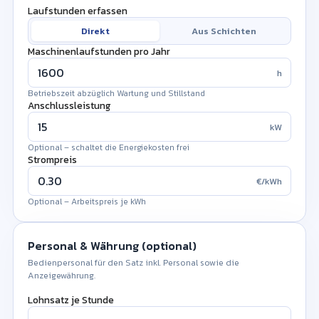
Laufstunden erfassen
Direkt
Aus Schichten
Maschinenlaufstunden pro Jahr
h
Betriebszeit abzüglich Wartung und Stillstand
Schichtstunden pro Tag
Anschlussleistung
kW
h
Produktive Stunden je Arbeitstag
Optional – schaltet die Energiekosten frei
Produktionstage pro Jahr
Strompreis
€/kWh
Anz.
Arbeitstage der Maschine im Jahr
Optional – Arbeitspreis je kWh
!
Geplante Stillstandszeit pro Jahr
h
Personal & Währung (optional)
Wartung, Rüsten, geplante Pausen
Bedienpersonal für den Satz inkl. Personal sowie die
1.600
Anzeigewährung.
Maschinenlaufstunden pro Jahr
h
Lohnsatz je Stunde