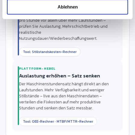
Größter Kostentreiber: Kalk.
l
Abschreibung
Ablehnen
Der Kapitaldienst (Abschreibung) dominiert. Er sinkt
pro Stunde vor allem über mehr Laufstunden –
prüfen Sie Auslastung, Mehrschichtbetrieb und
realistische
Nutzungsdauer/Wiederbeschaffungswert.
Tool: Stillstandskosten-Rechner
PLATTFORM-HEBEL
Auslastung erhöhen – Satz senken
Der Maschinenstundensatz hängt direkt an den
Laufstunden. Mehr Verfügbarkeit und weniger
Stillstände – live aus den Maschinendaten –
verteilen die Fixkosten auf mehr produktive
Stunden und senken den Satz messbar.
Tool: OEE-Rechner · MTBF/MTTR-Rechner