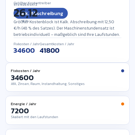
Größter Kostentreiber
STUNDENSATZ
Kalk. Abschreibung
€/h
Größter Kostenblock ist Kalk. Abschreibung mit 12,50
€/h (48 % des Satzes). Der Maschinenstundensatz ist
betriebsindividuell – maßgeblich sind Ihre Laufstunden.
Fixkosten / Jahr
Gesamtkosten / Jahr
Fixkosten / Jahr
AfA, Zinsen, Raum, Instandhaltung, Sonstiges
Energie / Jahr
Skaliert mit den Laufstunden