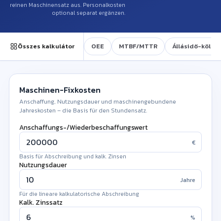
reinen Maschinensatz aus. Personalkosten
optional separat ergänzen.
Összes kalkulátor
OEE
MTBF/MTTR
Állásidő-költs
Maschinen-Fixkosten
Anschaffung, Nutzungsdauer und maschinengebundene
Jahreskosten – die Basis für den Stundensatz.
Anschaffungs-/Wiederbeschaffungswert
€
Basis für Abschreibung und kalk. Zinsen
Nutzungsdauer
Jahre
Für die lineare kalkulatorische Abschreibung
!
Kalk. Zinssatz
%