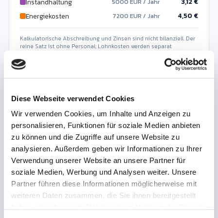
3,12 €
Instandhaltung
5000 EUR / Jahr
0,00 €
4,50 €
Sonstige Fixkosten
Energiekosten
7200 EUR / Jahr
0 EUR / Jahr
Kalkulatorische Abschreibung und Zinsen sind nicht bilanziell. Der
reine Satz ist ohne Personal; Lohnkosten werden separat
ausgewiesen.
Auslastungs-Hebel
Was-wäre-wenn-Szenario
Diese Webseite verwendet Cookies
Die Fixkosten bleiben gleich – egal wie viele Stunden die
Maschine läuft. Mehr produktive Laufstunden verteilen
Wir verwenden Cookies, um Inhalte und Anzeigen zu
dieselben Fixkosten und senken den Satz pro Stunde.
personalisieren, Funktionen für soziale Medien anbieten
Auslastung / Laufstunden erhöhen um
zu können und die Zugriffe auf unsere Website zu
+
25
%
analysieren. Außerdem geben wir Informationen zu Ihrer
Verwendung unserer Website an unsere Partner für
soziale Medien, Werbung und Analysen weiter. Unsere
Aktueller Satz
Partner führen diese Informationen möglicherweise mit
€/h
weiteren Daten zusammen, die Sie ihnen bereitgestellt
haben oder die sie im Rahmen Ihrer Nutzung der Dienste