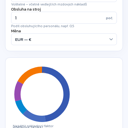
Volitelné – včetně vedlejších mzdových nákladů
Obsluha na stroj
poč.
Podíl obsluhujícího personálu, např. 0,5
Měna
!
Největší nákladový faktor
HODINOVÁ SAZBA