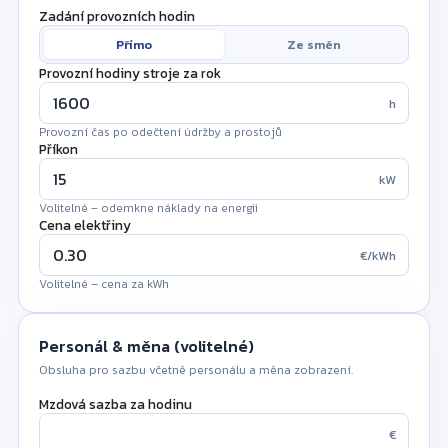
Zadání provozních hodin
Přímo
Ze směn
Provozní hodiny stroje za rok
h
Provozní čas po odečtení údržby a prostojů
Hodiny směny za den
Příkon
kW
h
Produktivní hodiny za pracovní den
Volitelné – odemkne náklady na energii
Výrobní dny za rok
Cena elektřiny
€/kWh
poč.
Pracovní dny stroje za rok
Volitelné – cena za kWh
!
Plánovaný prostoj za rok
h
Personál & měna (volitelné)
Údržba, seřizování, plánované přestávky
Obsluha pro sazbu včetně personálu a měna zobrazení.
1 600
Provozní hodiny stroje za rok
h
Mzdová sazba za hodinu
€