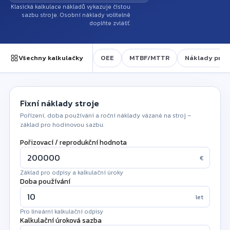
Klasická kalkulace nákladů vykazuje čistou
sazbu stroje. Osobní náklady volitelně
doplňte zvlášť.
Všechny kalkulačky
OEE
MTBF/MTTR
Náklady pros
Fixní náklady stroje
Pořízení, doba používání a roční náklady vázané na stroj –
základ pro hodinovou sazbu.
Pořizovací / reprodukční hodnota
€
Základ pro odpisy a kalkulační úroky
Doba používání
let
Pro lineární kalkulační odpisy
!
Kalkulační úroková sazba