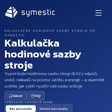
KALKULAČKA HODINOVÉ SAZBY STROJE OD
SYMESTIC
Kalkulačka
hodinové sazby
stroje
Vypočítejte hodinovou sazbu stroje (€/h) z odpisů,
úroků, nákladů na prostor, údržbu a energii – a okamžitě
uvidíte, jak vyšší využití vaši sazbu snižuje.
Návod
FAQ
ZOBRAZENÍ HODINOVÉ SAZBY
Bez personálu
Včetně personálu