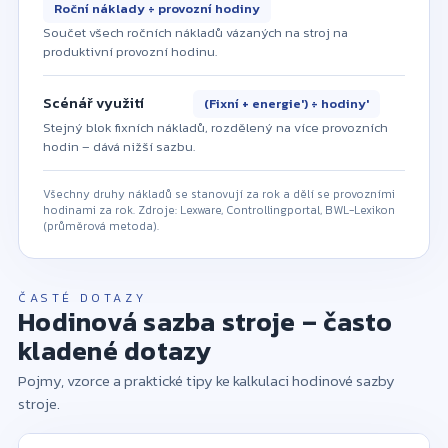
Roční náklady ÷ provozní hodiny
Součet všech ročních nákladů vázaných na stroj na
produktivní provozní hodinu.
Scénář využití
(Fixní + energie′) ÷ hodiny′
Stejný blok fixních nákladů, rozdělený na více provozních
hodin – dává nižší sazbu.
Všechny druhy nákladů se stanovují za rok a dělí se provozními
hodinami za rok. Zdroje: Lexware, Controllingportal, BWL-Lexikon
(průměrová metoda).
ČASTÉ DOTAZY
Hodinová sazba stroje – často
kladené dotazy
Pojmy, vzorce a praktické tipy ke kalkulaci hodinové sazby
stroje.