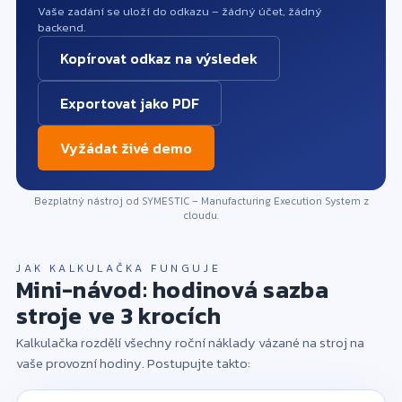
Vaše zadání se uloží do odkazu – žádný účet, žádný
backend.
Kopírovat odkaz na výsledek
Exportovat jako PDF
Vyžádat živé demo
Bezplatný nástroj od SYMESTIC – Manufacturing Execution System z
cloudu.
JAK KALKULAČKA FUNGUJE
Mini-návod: hodinová sazba
stroje ve 3 krocích
Kalkulačka rozdělí všechny roční náklady vázané na stroj na
Zadejte prosím pořizovací hodnotu, dobu
vaše provozní hodiny. Postupujte takto:
používání a provozní hodiny za rok, abyste
vypočítali hodinovou sazbu stroje.