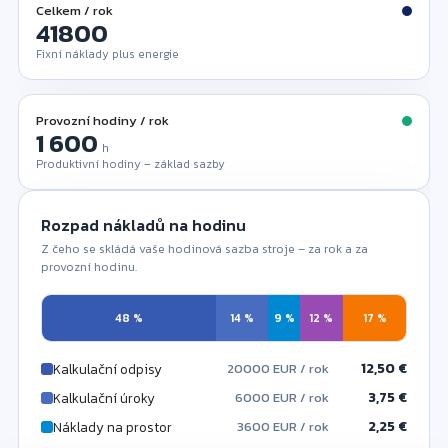
Celkem / rok
Fixní náklady plus energie
Provozní hodiny / rok
h
Produktivní hodiny – základ sazby
Rozpad nákladů na hodinu
Z čeho se skládá vaše hodinová sazba stroje – za rok a za
provozní hodinu.
48 %
14 %
9 %
12 %
17 %
12,50 €
Kalkulační odpisy
20000 EUR / rok
3,75 €
Kalkulační úroky
6000 EUR / rok
2,25 €
Náklady na prostor
3600 EUR / rok