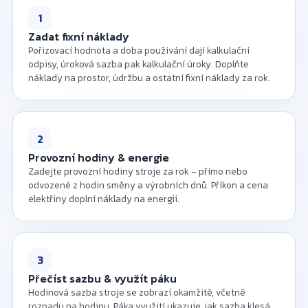
1
Zadat fixní náklady
Pořizovací hodnota a doba používání dají kalkulační
odpisy, úroková sazba pak kalkulační úroky. Doplňte
náklady na prostor, údržbu a ostatní fixní náklady za rok.
2
Provozní hodiny & energie
Zadejte provozní hodiny stroje za rok – přímo nebo
odvozené z hodin směny a výrobních dnů. Příkon a cena
elektřiny doplní náklady na energii.
3
Přečíst sazbu & využít páku
Hodinová sazba stroje se zobrazí okamžitě, včetně
rozpadu na hodinu. Páka využití ukazuje, jak sazba klesá