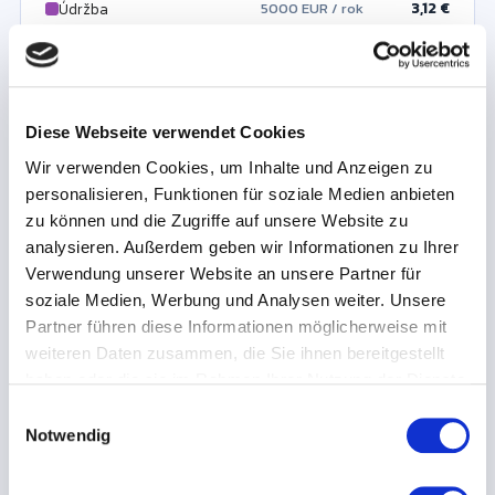
3,12 €
Údržba
5000 EUR / rok
0,00 €
4,50 €
Ostatní fixní náklady
Náklady na energii
7200 EUR / rok
0 EUR / rok
Kalkulační odpisy a úroky nejsou bilanční. Čistá sazba je bez
personálu; mzdové náklady se vykazují zvlášť.
Diese Webseite verwendet Cookies
Wir verwenden Cookies, um Inhalte und Anzeigen zu
Páka využití
Scénář co kdyby
personalisieren, Funktionen für soziale Medien anbieten
Fixní náklady zůstávají stejné – bez ohledu na to, kolik
zu können und die Zugriffe auf unsere Website zu
hodin stroj běží. Více produktivních provozních hodin
analysieren. Außerdem geben wir Informationen zu Ihrer
rozdělí stejné fixní náklady a sníží sazbu za hodinu.
Verwendung unserer Website an unsere Partner für
Zvýšit využití / provozní hodiny o
soziale Medien, Werbung und Analysen weiter. Unsere
+
25
%
Partner führen diese Informationen möglicherweise mit
weiteren Daten zusammen, die Sie ihnen bereitgestellt
haben oder die sie im Rahmen Ihrer Nutzung der Dienste
Aktuální sazba
gesammelt haben.
E
€/h
Notwendig
i
n
Při +25 %
w