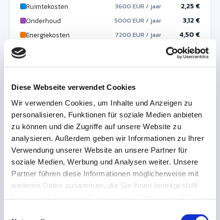
2,25 €
Ruimtekosten
3600 EUR / jaar
3,12 €
Onderhoud
5000 EUR / jaar
0,00 €
4,50 €
Overige vaste kosten
Energiekosten
7200 EUR / jaar
0 EUR / jaar
Calculatorische afschrijving en rente zijn niet boekhoudkundig.
Het zuivere tarief is zonder personeel; loonkosten worden apart
getoond.
Diese Webseite verwendet Cookies
Wir verwenden Cookies, um Inhalte und Anzeigen zu
Bezettingshefboom
Wat-als-scenario
personalisieren, Funktionen für soziale Medien anbieten
De vaste kosten blijven gelijk – ongeacht hoeveel uur de
zu können und die Zugriffe auf unsere Website zu
machine draait. Meer productieve draaiuren verdelen
dezelfde vaste kosten en verlagen het tarief per uur.
analysieren. Außerdem geben wir Informationen zu Ihrer
Verwendung unserer Website an unsere Partner für
Bezetting / draaiuren verhogen met
soziale Medien, Werbung und Analysen weiter. Unsere
+
25
%
Partner führen diese Informationen möglicherweise mit
weiteren Daten zusammen, die Sie ihnen bereitgestellt
Huidig tarief
haben oder die sie im Rahmen Ihrer Nutzung der Dienste
gesammelt haben.
€/u
E