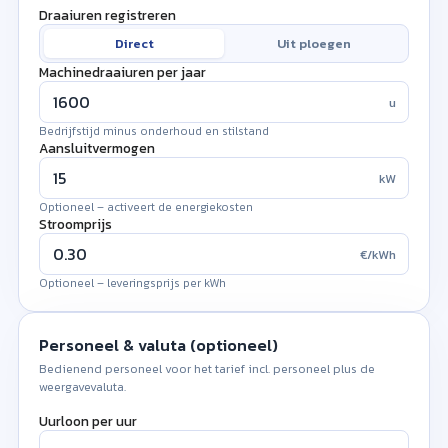
Draaiuren registreren
Direct
Uit ploegen
Machinedraaiuren per jaar
u
Bedrijfstijd minus onderhoud en stilstand
Ploegenuren per dag
Aansluitvermogen
kW
u
Productieve uren per werkdag
Optioneel – activeert de energiekosten
Productiedagen per jaar
Stroomprijs
aantal
€/kWh
Werkdagen van de machine per jaar
Optioneel – leveringsprijs per kWh
!
Geplande stilstand per jaar
u
Personeel & valuta (optioneel)
Onderhoud, omstellen, geplande pauzes
Bedienend personeel voor het tarief incl. personeel plus de
1.600
weergavevaluta.
Machinedraaiuren per jaar
u
Uurloon per uur