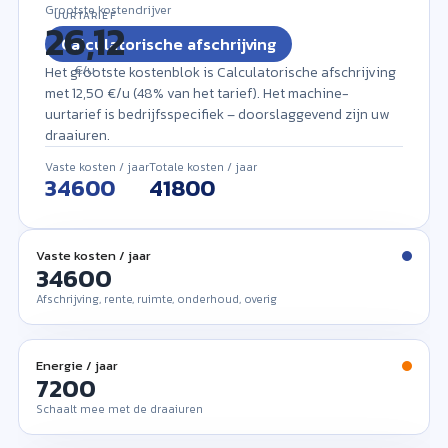
Grootste kostendrijver
UURTARIEF
Calculatorische afschrijving
€/u
Het grootste kostenblok is Calculatorische afschrijving
met 12,50 €/u (48% van het tarief). Het machine-
uurtarief is bedrijfsspecifiek – doorslaggevend zijn uw
draaiuren.
Vaste kosten / jaar
Totale kosten / jaar
Vaste kosten / jaar
Afschrijving, rente, ruimte, onderhoud, overig
Energie / jaar
Schaalt mee met de draaiuren