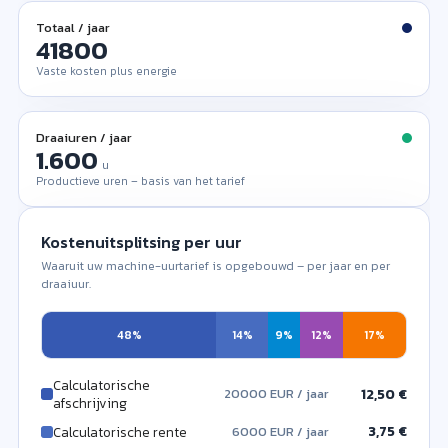
Totaal / jaar
Vaste kosten plus energie
Draaiuren / jaar
u
Productieve uren – basis van het tarief
Kostenuitsplitsing per uur
Waaruit uw machine-uurtarief is opgebouwd – per jaar en per
draaiuur.
48%
14%
9%
12%
17%
Calculatorische
12,50 €
20000 EUR / jaar
afschrijving
3,75 €
Calculatorische rente
6000 EUR / jaar