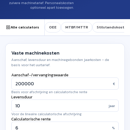
zuivere machinetarief. Personeelskosten
optioneel apart toevoegen.
Alle calculators
OEE
MTBF/MTTR
Stilstandskosten
Vaste machinekosten
Aanschaf, levensduur en machinegebonden jaarkosten – de
basis voor het uurtarief.
Aanschaf-/vervangingswaarde
€
Basis voor afschrijving en calculatorische rente
Levensduur
jaar
Voor de lineaire calculatorische afschrijving
!
Calculatorische rente
%