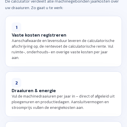
De calculator verdeelt alle machinegebonden jaarkosten over
Vul aanschafwaarde, levensduur en draaiuren
uw draaiuren. Zo gaat u te werk:
per jaar in om het machine-uurtarief te
berekenen.
1
Vaste kosten registreren
Aanschafwaarde en levensduur leveren de calculatorische
afschrijving op, de rentevoet de calculatorische rente. Vul
ruimte-, onderhouds- en overige vaste kosten per jaar
aan.
2
Draaiuren & energie
Vul de machinedraaiuren per jaar in – direct of afgeleid uit
ploegenuren en productiedagen. Aansluitvermogen en
stroomprijs vullen de energiekosten aan.