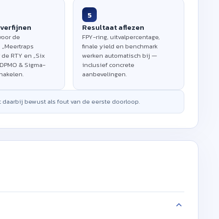
5
verfijnen
Resultaat aflezen
voor de
FPY-ring, uitvalpercentage,
 „Meertraps
finale yield en benchmark
 de RTY en „Six
werken automatisch bij —
 DPMO & Sigma-
inclusief concrete
hakelen.
aanbevelingen.
t daarbij bewust als fout van de eerste doorloop.