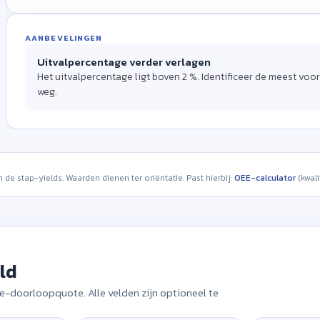
RENDABILITEIT
SIX SIGMA
AANBEVELINGEN
MEERTRAPS PROCES
Afkeurkosten
Rolled Throughput Yield
—
Uitvalpercentage verder verlagen
DPMO
RTY = product van alle stap-yields en is daarmee altijd kleiner dan de zwak
—
Het uitvalpercentage ligt boven 2 %. Identificeer de meest v
weg.
Let op: nabewerkingskosten (
0
stuks) worden apart geregistreerd en 
Defects per Million Opportunities
bewust niet meegerekend.
Referentie: 6σ ≈ 3,4 DPMO. De sigma-waarde is een gangbare benadering en m
n de stap-yields. Waarden dienen ter oriëntatie. Past hierbij:
OEE-calculator
(kwali
eld
te-doorloopquote. Alle velden zijn optioneel te