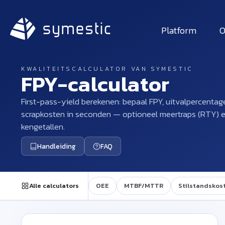
Platform
O
KWALITEITSCALCULATOR VAN SYMESTIC
FPY-calculator
First-pass-yield berekenen: bepaal FPY, uitvalpercentage,
scrapkosten in seconden — optioneel meertraps (RTY) 
kengetallen.
Handleiding
FAQ
Alle calculators
OEE
MTBF/MTTR
Stilstandskos