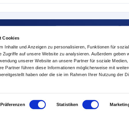
Resultaatlink kopiëren
n.
t Cookies
 Inhalte und Anzeigen zu personalisieren, Funktionen für sozia
e Zugriffe auf unsere Website zu analysieren. Außerdem geben w
Een gratis tool van SYMESTIC – Manufacturing Execution System uit de cloud.
rwendung unserer Website an unsere Partner für soziale Medien
re Partner führen diese Informationen möglicherweise mit weite
ereitgestellt haben oder die sie im Rahmen Ihrer Nutzung der D
Präferenzen
Statistiken
Marketin
eise
Ressourcen
Über uns