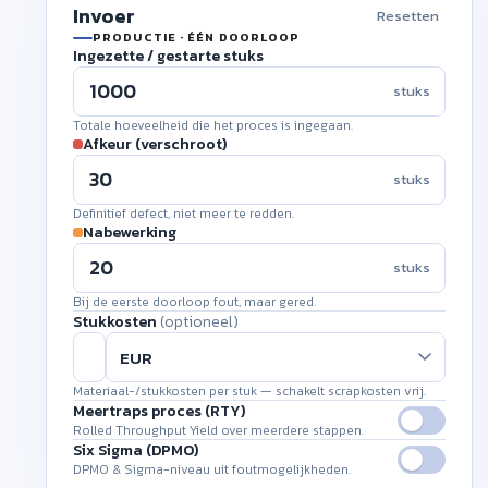
Invoer
Resetten
PRODUCTIE · ÉÉN DOORLOOP
Ingezette / gestarte stuks
stuks
Totale hoeveelheid die het proces is ingegaan.
Afkeur (verschroot)
stuks
Definitief defect, niet meer te redden.
Nabewerking
stuks
Bij de eerste doorloop fout, maar gered.
Stukkosten
(optioneel)
Materiaal-/stukkosten per stuk — schakelt scrapkosten vrij.
Meertraps proces (RTY)
Rolled Throughput Yield over meerdere stappen.
Six Sigma (DPMO)
DPMO & Sigma-niveau uit foutmogelijkheden.
#
INVOER
FOUTEN
YIELD