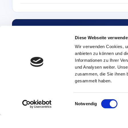
Resultaat delen & exporteren
Link kopiëren, als PDF opslaan of direct een live demo aanvrage
Diese Webseite verwende
Wir verwenden Cookies, um
anbieten zu können und di
Informationen zu Ihrer Ve
und Analysen weiter. Unse
zusammen, die Sie ihnen b
gesammelt haben.
E
Notwendig
i
n
w
Plattform
Lösungen
Referenzen
Pr
i