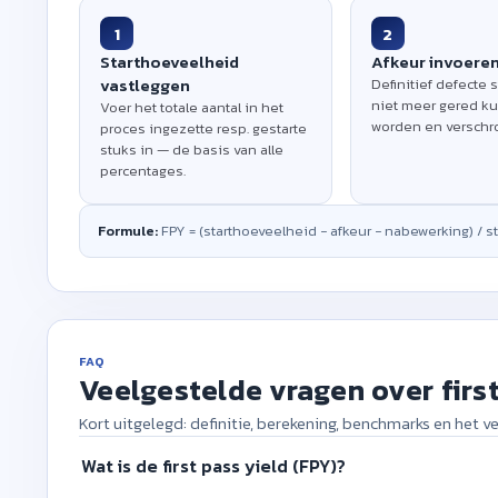
1
2
Starthoeveelheid
Afkeur invoere
vastleggen
Definitief defecte 
niet meer gered k
Voer het totale aantal in het
worden en verschr
proces ingezette resp. gestarte
stuks in — de basis van alle
percentages.
Formule:
FPY = (starthoeveelheid − afkeur − nabewerking) / st
FAQ
Veelgestelde vragen over first
Kort uitgelegd: definitie, berekening, benchmarks en het ve
Wat is de first pass yield (FPY)?