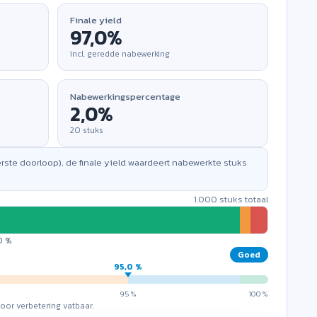
Finale yield
eid (
1.000
). Corrigeer de waarden.
incl. geredde nabewerking
berekenen
eveelheid in om first
Nabewerkingspercentage
ge en finale yield te
20
stuks
eerste doorloop), de finale yield waardeert nabewerkte stuks
1.000
stuks totaal
0 %
Goed
95,0 %
95 %
100 %
oor verbetering vatbaar.