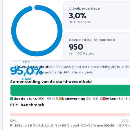
Ongeldige invoer
!
Uitvalpercentage
Afkeur + nabewerking (
50
) overschrijden de gestarte hoeveelh
30.000
ppm
Klaar om te 
Voer links een gestarte ho
Goede stuks · 1e doorloop
pass yield, uitvalpercenta
zien.
van
1.000
stuks
FPY
FPY vs. finale yield:
De first pass yield telt nabewerking als fout (
als goed. Daarom geldt altijd FPY ≤ finale yield.
Goed
Samenstelling van de starthoeveelheid
Goede stuks
950
·
95,0 %
Nabewerking
20
·
2,0 %
Afkeur
30
·
3,
FPY-benchmark
80 %
90 %
Richtlijn: ≥ 99 % uitstekend · 95–99 % goed · 90–95 % gemiddeld · < 90 % v