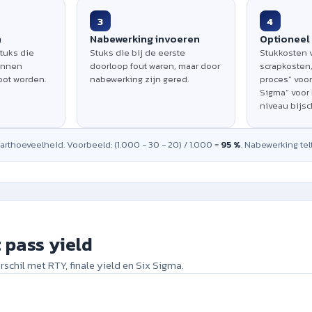
3
4
n
Nabewerking invoeren
Optioneel 
stuks die
Stuks die bij de eerste
Stukkosten 
unnen
doorloop fout waren, maar door
scrapkosten,
oot worden.
nabewerking zijn gered.
proces“ voor
Sigma“ voor
niveau bijsc
arthoeveelheid. Voorbeeld: (1.000 − 30 − 20) / 1.000 =
95 %
. Nabewerking tel
 pass yield
rschil met RTY, finale yield en Six Sigma.