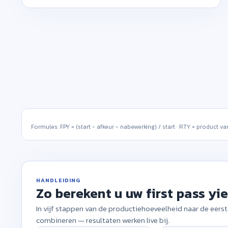
Foutmogelijkheden per eenheid
×
1
95,0 %
×
2
96,0 %
Aantal mogelijke foutplekken per eenheid (opportunities).
×
3
94,0 %
+ Stap toevoegen
Formules: FPY = (start − afkeur − nabewerking) / start · RTY = product va
HANDLEIDING
Zo berekent u uw first pass yi
In vijf stappen van de productiehoeveelheid naar de eers
combineren — resultaten werken live bij.