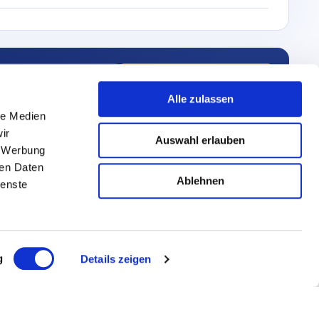
Als PDF exporteren
Live demo aanvragen
Alle zulassen
le Medien
ir
Auswahl erlauben
, Werbung
ren Daten
Ablehnen
ienste
g
Details zeigen