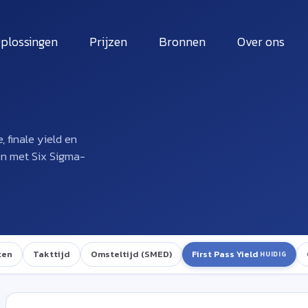
plossingen
Prijzen
Bronnen
Over ons
 finale yield en
en met Six Sigma-
ten
Takttijd
Omsteltijd (SMED)
First Pass Yield
HUIDIG