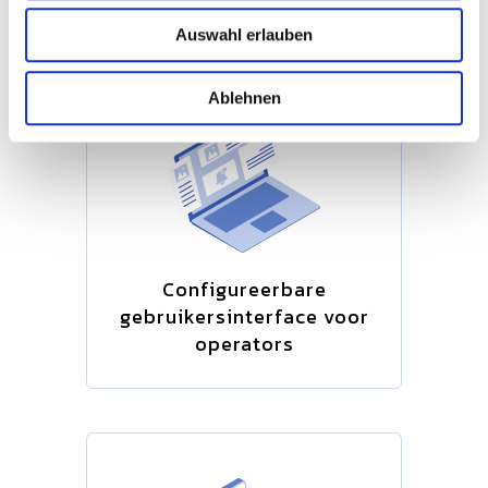
w
Auswahl erlauben
a
h
l
Ablehnen
Configureerbare
gebruikersinterface voor
operators