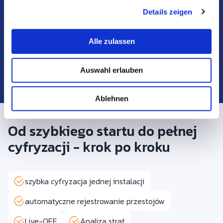
liczy
Details zeigen
s
a
Doświadcz różnicy!
u
Alle zulassen
s
Zacznij teraz za darmo
w
Auswahl erlauben
a
h
l
Ablehnen
Od szybkiego startu do pełnej
cyfryzacji - krok po kroku
szybka cyfryzacja jednej instalacji
automatyczne rejestrowanie przestojów
Live-OEE
Analiza strat