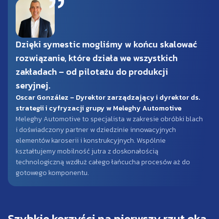
Dzięki symestic mogliśmy w końcu skalować
rozwiązanie, które działa we wszystkich
zakładach – od pilotażu do produkcji
seryjnej.
Oscar González – Dyrektor zarządzający i dyrektor ds.
strategii i cyfryzacji grupy w Meleghy Automotive
Meleghy Automotive to specjalista w zakresie obróbki blach
i doświadczony partner w dziedzinie innowacyjnych
elementów karoserii i konstrukcyjnych. Wspólnie
kształtujemy mobilność jutra z doskonałością
technologiczną wzdłuż całego łańcucha procesów aż do
gotowego komponentu.
Szybkie korzyści na pierwszy rzut oka