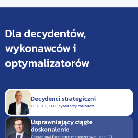
Dla decydentów,
wykonawców i
optymalizatorów
Decydenci strategiczni
CEO, COO, CFO i dyrektorzy zakładów
Usprawniający ciągłe
doskonalenie
Operational Excellence, menedżerowie Lean i CI