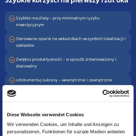
Szybkie rezultaty - przy minimalnym ryzyku
inwestycyjnym
Sterowanie oparte na wskaźnikach wszystkich lokalizacji i
zakładów
Zwiększ produktywność - w sposób zrównoważony i
skalowalny
Udokumentuj sukcesy - wewnętrznie i zewnętrznie
Bezproblemowa integracja z istniejącymi strukturami
Diese Webseite verwendet Cookies
Prawdziwa technologia chmurowa
Wir verwenden Cookies, um Inhalte und Anzeigen zu
robi różnicę!
personalisieren, Funktionen für soziale Medien anbieten