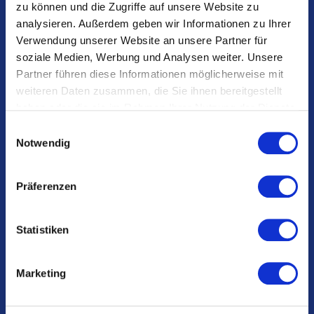
zu können und die Zugriffe auf unsere Website zu
analysieren. Außerdem geben wir Informationen zu Ihrer
Produktywny w kilka godzin - całkowicie bez zależności IT
Verwendung unserer Website an unsere Partner für
soziale Medien, Werbung und Analysen weiter. Unsere
Kontrola kosztów dzięki skalowalnemu modelowi cenowemu
Partner führen diese Informationen möglicherweise mit
SaaS
weiteren Daten zusammen, die Sie ihnen bereitgestellt
haben oder die sie im Rahmen Ihrer Nutzung der Dienste
Możliwe do wdrożenia międzynarodowo - idealne dla
gesammelt haben.
E
globalnych zakładów produkcyjnych
Notwendig
i
n
Cyberbezpieczeństwo - najwyższe standardy bezpieczeństwa
w
Präferenzen
Przyszłościowe: modułowo rozszerzalne według Twoich
i
potrzeb
l
l
Statistiken
i
g
Marketing
u
symestic pokazuje, co się naprawdę
n
g