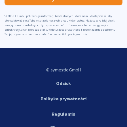
SYMESTIC GmbH potrzebuje informacji kontaktowych, które nam udostępniasz, aby
skontaktować się z Tobą w sprawie naszych produktów i usług. Możesz w każdej chwili
zrezygnować z subskrypcji tych powiadomień. Informacje na temat rezygnacji z
subskrypcji, a także nasze praktyki dotyczące prywatności i zobowiązanie do ochrony
Twojej prywatności można znaleźć w naszej Polityce Prywatności.
© symestic GmbH
Odcisk
Polityka prywatności
Regulamin