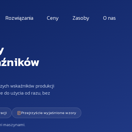
Rozwiązania
Ceny
Zasoby
O nas
y
aźników
szych wskaźników produkcji
e do użycia od razu, bez
acji
Przejrzyście wyjaśnione wzory
mi maszynami.