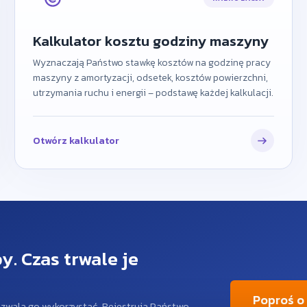
Kalkulator kosztu godziny maszyny
Wyznaczają Państwo stawkę kosztów na godzinę pracy
maszyny z amortyzacji, odsetek, kosztów powierzchni,
utrzymania ruchu i energii – podstawę każdej kalkulacji.
Otwórz kalkulator
y. Czas trwale je
Poproś o
zwala go wykorzystać. Rejestrują Państwo