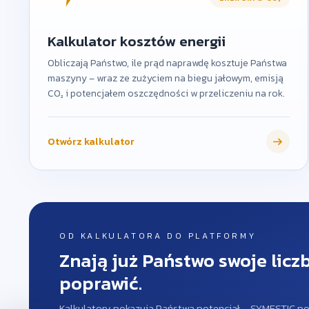
Kalkulator kosztów energii
Obliczają Państwo, ile prąd naprawdę kosztuje Państwa
maszyny – wraz ze zużyciem na biegu jałowym, emisją
CO₂ i potencjałem oszczędności w przeliczeniu na rok.
Otwórz kalkulator
OD KALKULATORA DO PLATFORMY
Znają już Państwo swoje liczb
poprawić.
Kalkulatory pokazują Państwa potencjał – SYMESTIC po