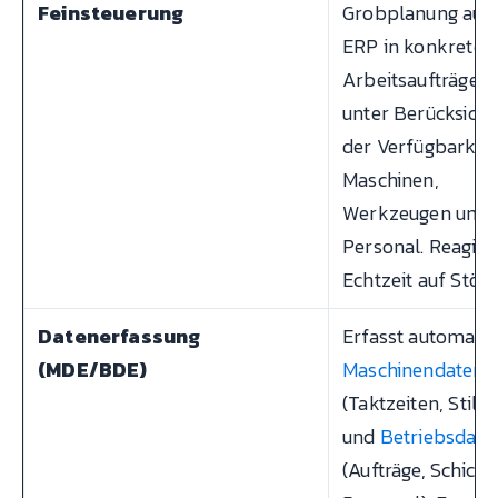
Feinsteuerung
Grobplanung aus
ERP in konkrete
Arbeitsaufträge 
unter Berücksicht
der Verfügbarkeit
Maschinen,
Werkzeugen und
Personal. Reagiert
Echtzeit auf Stör
Datenerfassung
Erfasst automatis
(MDE/BDE)
Maschinendaten
(Taktzeiten, Still
und
Betriebsdate
(Aufträge, Schicht