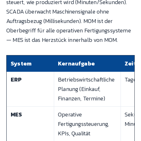
steuert, wie produziert wird (Minuten/Sekunden).
SCADA überwacht Maschinensignale ohne
Auftragsbezug (Millisekunden). MOM ist der
Oberbegriff für alle operativen Fertigungssysteme
— MES ist das Herzstück innerhalb von MOM.
System
Kernaufgabe
Zeits
ERP
Betriebswirtschaftliche
Tage 
Planung (Einkauf,
Finanzen, Termine)
MES
Operative
Sekun
Fertigungssteuerung,
Minut
KPIs, Qualität