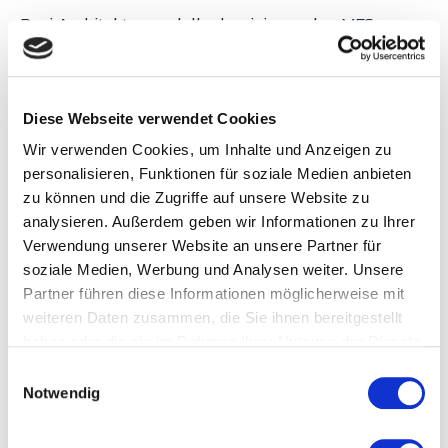
Drei Architekturmodelle dominieren den MES-
Markt:
On-Premise
(lokal installiert, 12–24 Monate
Implementierung),
Cloud-hosted
(bestehende
Software in die Cloud verlagert, wenig
Diese Webseite verwendet Cookies
Architekturgewinn) und
Cloud-native
(von Grund
Wir verwenden Cookies, um Inhalte und Anzeigen zu
auf für die Cloud entwickelt, Tage bis Wochen
personalisieren, Funktionen für soziale Medien anbieten
zu können und die Zugriffe auf unsere Website zu
Implementierung, SaaS-Preismodell).
analysieren. Außerdem geben wir Informationen zu Ihrer
Verwendung unserer Website an unsere Partner für
soziale Medien, Werbung und Analysen weiter. Unsere
Cloud-
Partner führen diese Informationen möglicherweise mit
Kriterium
On-Premise
hosted
weiteren Daten zusammen, die Sie ihnen bereitgestellt
haben oder die sie im Rahmen Ihrer Nutzung der Dienste
Architektur
Monolithisch,
Monolith
gesammelt haben.
E
lokal
Cloud ve
Notwendig
i
n
Implementierung
12–24 Monate
6–18 Mo
w