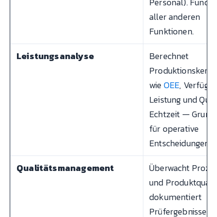
Personal). Funda
aller anderen
Funktionen.
Leistungsanalyse
Berechnet
Produktionskenn
wie
OEE
, Verfügba
Leistung und Quali
Echtzeit — Grund
für operative
Entscheidungen.
Qualitätsmanagement
Überwacht Proze
und Produktqualit
dokumentiert
Prüfergebnisse, lö