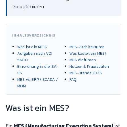
zu optimieren.
INHALTSVERZEICHNIS
Was ist ein MES?
MES-Architekturen
Aufgaben nach VDI
Was kostet ein MES?
5600
MES einführen
Einordnung in die ISA-
Nutzen & Praxisdaten
95
MES-Trends 2026
MES vs. ERP / SCADA /
FAQ
MOM
Was ist ein MES?
Ein
MES (Manufacturing Execution System)
ist