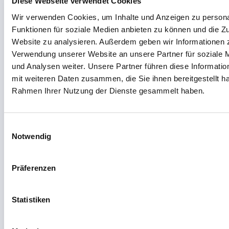
Von Datenpunkten zu
Werbung und Analysen weiter. Unsere Partner führen diese 
möglicherweise mit weiteren Daten zusammen, die Sie ihnen 
Produktionskontext.
haben oder die sie im Rahmen Ihrer Nutzung der Dienste g
haben.
Vier Cockpits aus der Praxis — tippen Sie ein
E
Dashboard an, um es in den Mittelpunkt zu holen.
Notwendig
i
n
w
Präferenzen
i
l
l
Statistiken
i
g
Marketing
u
n
g
Detai
s