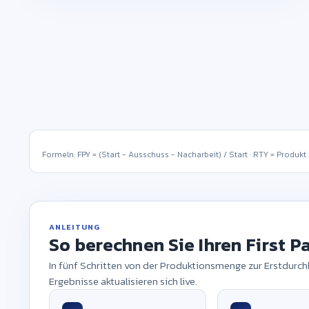
×
2
96,0 %
Anzahl möglicher Fehlerstellen pro Einheit (opportunities).
×
3
94,0 %
+ Schritt hinzufügen
Formeln: FPY = (Start − Ausschuss − Nacharbeit) / Start · RTY = Produkt
ANLEITUNG
So berechnen Sie Ihren First P
In fünf Schritten von der Produktionsmenge zur Erstdurch
Ergebnisse aktualisieren sich live.