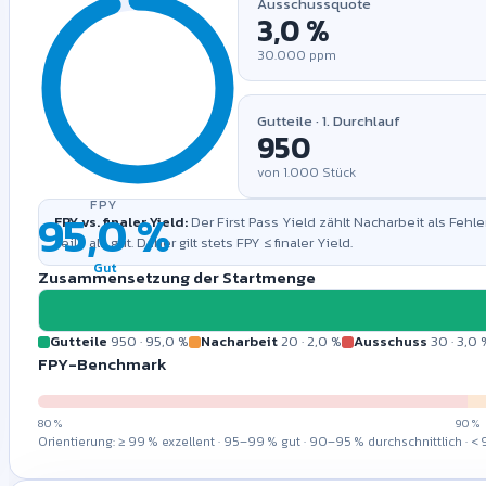
Ausschussquote
Ausschuss + Nacharbeit (
50
) übersteigen die gestartete Meng
30.000
ppm
Bereit zur B
Geben Sie links eine gest
Gutteile · 1. Durchlauf
First Pass Yield, Ausschuss
zu sehe
von
1.000
Stück
FPY
FPY vs. finaler Yield:
Der First Pass Yield zählt Nacharbeit als Fehle
Teile als gut. Daher gilt stets FPY ≤ finaler Yield.
Gut
Zusammensetzung der Startmenge
Gutteile
950
·
95,0 %
Nacharbeit
20
·
2,0 %
Ausschuss
30
·
3,0 
FPY-Benchmark
80 %
90 %
Orientierung: ≥ 99 % exzellent · 95–99 % gut · 90–95 % durchschnittlich · 