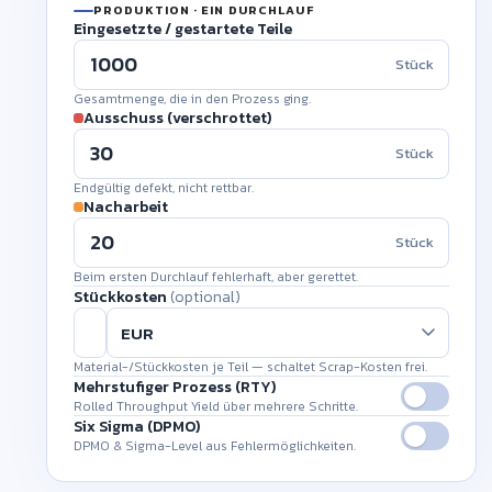
PRODUKTION · EIN DURCHLAUF
Eingesetzte / gestartete Teile
Stück
Gesamtmenge, die in den Prozess ging.
Ausschuss (verschrottet)
Stück
Endgültig defekt, nicht rettbar.
Nacharbeit
Stück
Beim ersten Durchlauf fehlerhaft, aber gerettet.
Stückkosten
(optional)
Material-/Stückkosten je Teil — schaltet Scrap-Kosten frei.
Mehrstufiger Prozess (RTY)
Rolled Throughput Yield über mehrere Schritte.
Six Sigma (DPMO)
DPMO & Sigma-Level aus Fehlermöglichkeiten.
#
EINGANG
FEHLER
YIELD
Fehlermöglichkeiten je Einheit
×
1
95,0 %