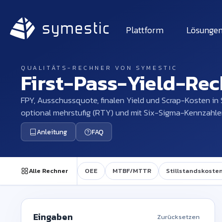
Plattform
Lösunge
QUALITÄTS-RECHNER VON SYMESTIC
First-Pass-Yield-Re
FPY, Ausschussquote, finalen Yield und Scrap-Kosten in
optional mehrstufig (RTY) und mit Six-Sigma-Kennzahle
Anleitung
FAQ
Alle Rechner
OEE
MTBF/MTTR
Stillstandskoste
Eingaben
Zurücksetzen