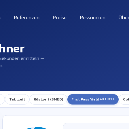
n
Referenzen
Preise
Ressourcen
Über
chner
 Sekunden ermitteln —
n.
n
Taktzeit
Rüstzeit (SMED)
First Pass Yield
Cp
AKTUELL
Ungültige Eingabe
!