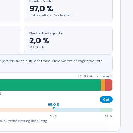
Finaler Yield
e (
1.000
). Bitte korrigieren Sie die Werte.
inkl. geretteter Nacharbeit
erechnung
artete Menge ein, um
Nacharbeitsquote
quote und finalen Yield
n.
20
Stück
r (erster Durchlauf), der finale Yield wertet nachgearbeitete
1.000
Stück gesamt
%
Gut
95,0 %
95 %
100 %
< 90 % verbesserungsbedürftig.