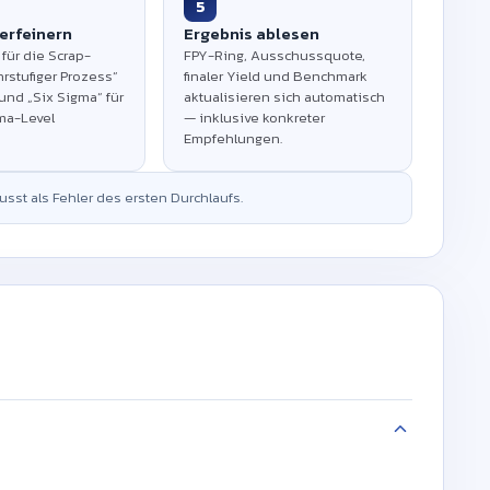
5
erfeinern
Ergebnis ablesen
für die Scrap-
FPY-Ring, Ausschussquote,
rstufiger Prozess“
finaler Yield und Benchmark
und „Six Sigma“ für
aktualisieren sich automatisch
ma-Level
— inklusive konkreter
Empfehlungen.
usst als Fehler des ersten Durchlaufs.