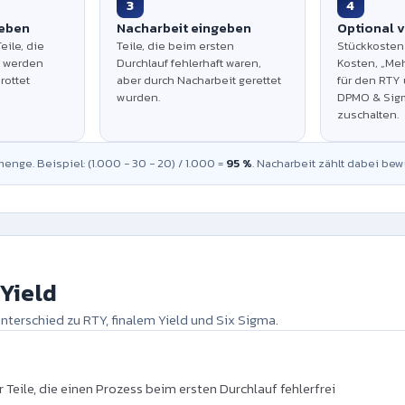
3
4
eben
Nacharbeit eingeben
Optional v
eile, die
Teile, die beim ersten
Stückkosten 
t werden
Durchlauf fehlerhaft waren,
Kosten, „Meh
rottet
aber durch Nacharbeit gerettet
für den RTY 
wurden.
DPMO & Sig
zuschalten.
enge. Beispiel: (1.000 − 30 − 20) / 1.000 =
95 %
. Nacharbeit zählt dabei bew
 Yield
Unterschied zu RTY, finalem Yield und Six Sigma.
r Teile, die einen Prozess beim ersten Durchlauf fehlerfrei