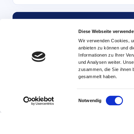
Ergebnis teilen & exportieren
Link kopieren, als PDF speichern oder direkt eine Live-Demo an
Diese Webseite verwende
Wir verwenden Cookies, um
anbieten zu können und di
E
Informationen zu Ihrer Ve
und Analysen weiter. Unse
zusammen, die Sie ihnen b
gesammelt haben.
E
Notwendig
i
n
w
Plattform
Lösungen
Referenzen
Pr
i
l