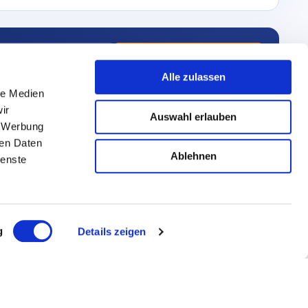
ls PDF exportieren
Live-Demo anfordern
Alle zulassen
le Medien
ir
Auswahl erlauben
d.
, Werbung
ren Daten
Ablehnen
ienste
g
Details zeigen