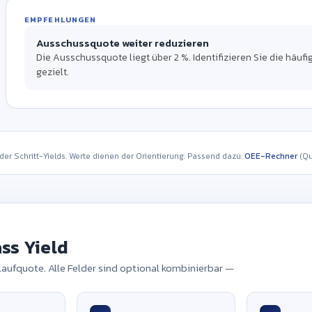
WIRTSCHAFTLICHKEIT
SIX SIGMA
EMPFEHLUNGEN
MEHRSTUFIGER PROZESS
Ausschuss-Kosten
Rolled Throughput Yield
—
Ausschussquote weiter reduzieren
DPMO
RTY = Produkt aller Schritt-Yields und ist damit stets kleiner als der schwäch
—
Die Ausschussquote liegt über 2 %. Identifizieren Sie die häuf
gezielt.
Hinweis: Nacharbeitskosten (
0
Teile) werden separat erfasst und ent
Defects per Million Opportunities
nicht eingerechnet.
Referenz: 6σ ≈ 3,4 DPMO. Der Sigma-Wert ist eine gängige Näherung und sol
 der Schritt-Yields. Werte dienen der Orientierung. Passend dazu:
OEE-Rechner
(Qu
ass Yield
laufquote. Alle Felder sind optional kombinierbar —