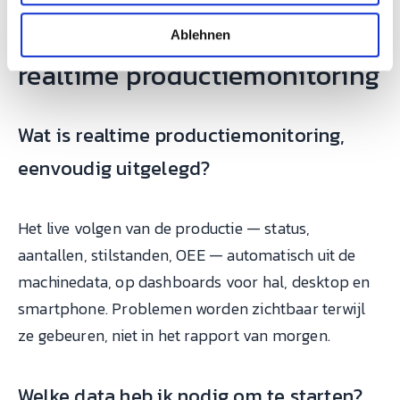
h
l
Ablehnen
Veelgestelde vragen over
realtime productiemonitoring
Wat is realtime productiemonitoring,
eenvoudig uitgelegd?
Het live volgen van de productie — status,
aantallen, stilstanden, OEE — automatisch uit de
machinedata, op dashboards voor hal, desktop en
smartphone. Problemen worden zichtbaar terwijl
ze gebeuren, niet in het rapport van morgen.
Welke data heb ik nodig om te starten?