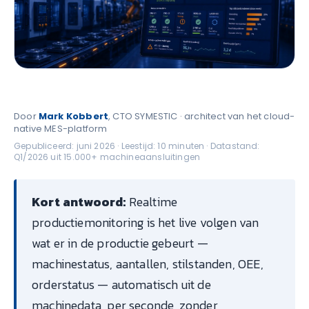
Door
Mark Kobbert
, CTO SYMESTIC · architect van het cloud-
native MES-platform
Gepubliceerd: juni 2026 · Leestijd: 10 minuten · Datastand:
Q1/2026 uit 15.000+ machineaansluitingen
Kort antwoord:
Realtime
productiemonitoring is het live volgen van
wat er in de productie gebeurt —
machinestatus, aantallen, stilstanden, OEE,
orderstatus — automatisch uit de
machinedata, per seconde, zonder