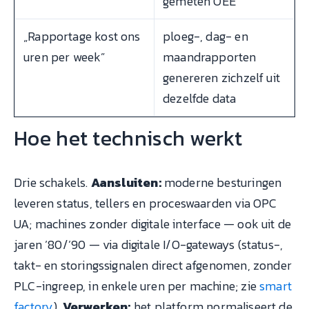
gemeten OEE
„Rapportage kost ons
ploeg-, dag- en
uren per week”
maandrapporten
genereren zichzelf uit
dezelfde data
Hoe het technisch werkt
Drie schakels.
Aansluiten:
moderne besturingen
leveren status, tellers en proceswaarden via OPC
UA; machines zonder digitale interface — ook uit de
jaren ’80/’90 — via digitale I/O-gateways (status-,
takt- en storingssignalen direct afgenomen, zonder
PLC-ingreep, in enkele uren per machine; zie
smart
factory
).
Verwerken:
het platform normaliseert de