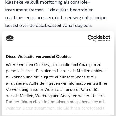
klassieke valkuil: monitoring als controle-
instrument framen — de cijfers beoordelen
machines en processen, niet mensen; dat principe
beslist over de datakwaliteit vanaf dag één.
Wat realtime monitoring
oplevert
Diese Webseite verwendet Cookies
Wir verwenden Cookies, um Inhalte und Anzeigen zu
De typische effecten uit onze implementaties: de
personalisieren, Funktionen für soziale Medien anbieten
eerlijke nulmeting (gemeten OEE 8–12 punten onder
zu können und die Zugriffe auf unsere Website zu
de schatting — geen slecht nieuws, maar de
analysieren. Außerdem geben wir Informationen zu Ihrer
routekaart), mediaan circa
35 % minder
Verwendung unserer Website an unsere Partner für
soziale Medien, Werbung und Analysen weiter. Unsere
microstops binnen drie maanden
(louter door
Partner führen diese Informationen möglicherweise mit
zichtbaarheid), 5–8 OEE-punten verbetering in de
weiteren Daten zusammen, die Sie ihnen bereitgestellt
eerste zes maanden, sterk verkorte
haben oder die sie im Rahmen Ihrer Nutzung der Dienste