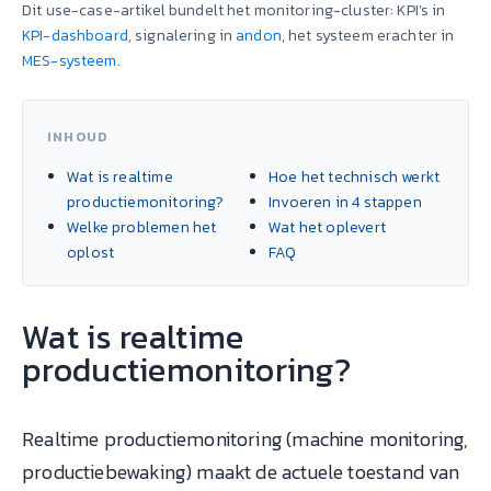
Dit use-case-artikel bundelt het monitoring-cluster: KPI’s in
KPI-dashboard
, signalering in
andon
, het systeem erachter in
MES-systeem
.
INHOUD
Wat is realtime
Hoe het technisch werkt
productiemonitoring?
Invoeren in 4 stappen
Welke problemen het
Wat het oplevert
oplost
FAQ
Wat is realtime
productiemonitoring?
Realtime productiemonitoring (machine monitoring,
productiebewaking) maakt de actuele toestand van